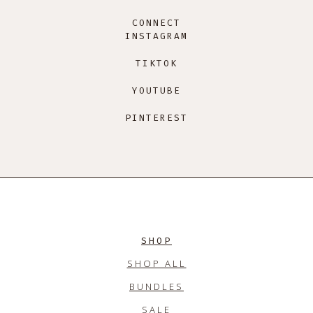
CONNECT
INSTAGRAM
TIKTOK
YOUTUBE
PINTEREST
SHOP
SHOP ALL
BUNDLES
SALE