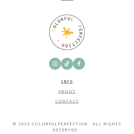
INFO
ABOUT
CONTACT
© 2026 COLORFULPERFECTION · ALL RIGHTS
RESERVED ·