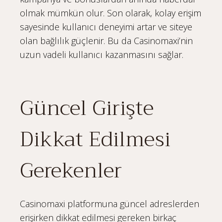
olmak mümkün olur. Son olarak, kolay erişim
sayesinde kullanıcı deneyimi artar ve siteye
olan bağlılık güçlenir. Bu da Casinomaxi’nin
uzun vadeli kullanıcı kazanmasını sağlar.
Güncel Girişte
Dikkat Edilmesi
Gerekenler
Casinomaxi platformuna güncel adreslerden
erişirken dikkat edilmesi gereken birkaç