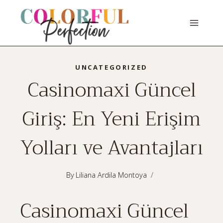
Skip
to
content
UNCATEGORIZED
Casinomaxi Güncel
Giriş: En Yeni Erişim
Yolları ve Avantajları
By
Liliana Ardila Montoya
Casinomaxi Güncel