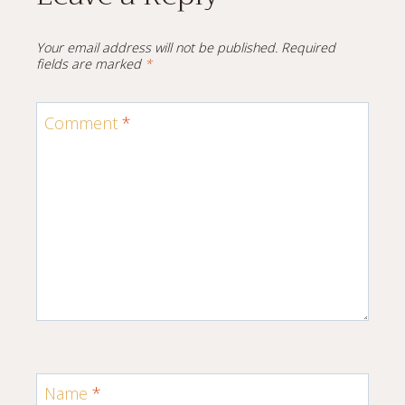
Your email address will not be published.
Required
fields are marked
*
Comment
*
Name
*