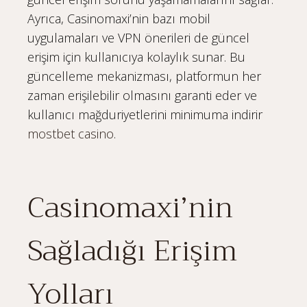
Ayrıca, Casinomaxi’nin bazı mobil
uygulamaları ve VPN önerileri de güncel
erişim için kullanıcıya kolaylık sunar. Bu
güncelleme mekanizması, platformun her
zaman erişilebilir olmasını garanti eder ve
kullanıcı mağduriyetlerini minimuma indirir
mostbet casino
.
Casinomaxi’nin
Sağladığı Erişim
Yolları