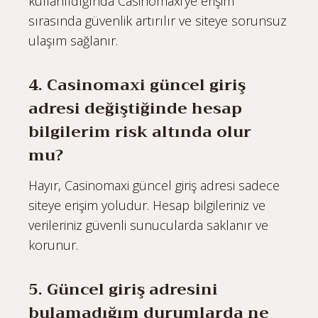
kullanıldığında Casinomaxi’ye erişim
sırasında güvenlik artırılır ve siteye sorunsuz
ulaşım sağlanır.
4. Casinomaxi güncel giriş
adresi değiştiğinde hesap
bilgilerim risk altında olur
mu?
Hayır, Casinomaxi güncel giriş adresi sadece
siteye erişim yoludur. Hesap bilgileriniz ve
verileriniz güvenli sunucularda saklanır ve
korunur.
5. Güncel giriş adresini
bulamadığım durumlarda ne