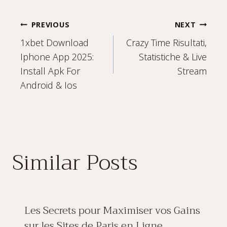
Post
PREVIOUS
NEXT
1xbet Download
Crazy Time Risultati,
navigation
Iphone App 2025:
Statistiche & Live
Install Apk For
Stream
Android & Ios
Similar Posts
Les Secrets pour Maximiser vos Gains
sur les Sites de Paris en Ligne