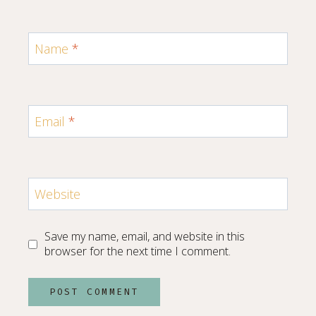
Name
*
Email
*
Website
Save my name, email, and website in this
browser for the next time I comment.