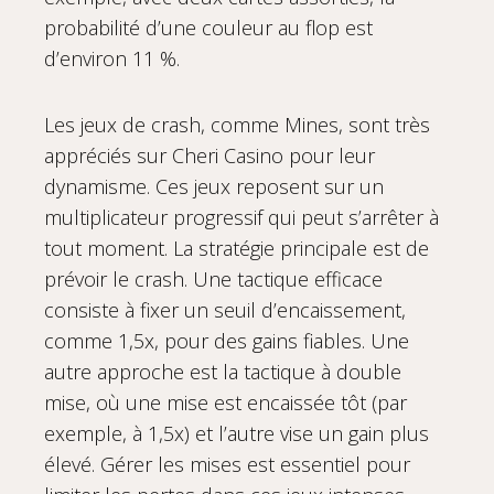
probabilité d’une couleur au flop est
d’environ 11 %.
Les jeux de crash, comme Mines, sont très
appréciés sur Cheri Casino pour leur
dynamisme. Ces jeux reposent sur un
multiplicateur progressif qui peut s’arrêter à
tout moment. La stratégie principale est de
prévoir le crash. Une tactique efficace
consiste à fixer un seuil d’encaissement,
comme 1,5x, pour des gains fiables. Une
autre approche est la tactique à double
mise, où une mise est encaissée tôt (par
exemple, à 1,5x) et l’autre vise un gain plus
élevé. Gérer les mises est essentiel pour