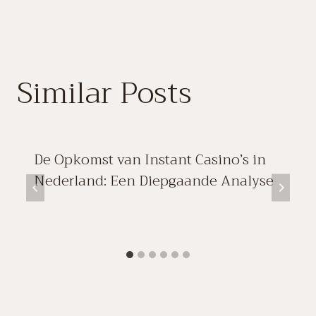
Similar Posts
De Opkomst van Instant Casino’s in
Nederland: Een Diepgaande Analyse