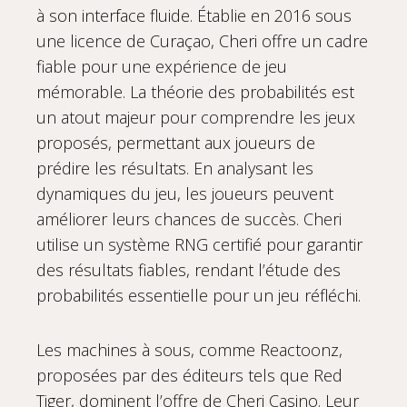
à son interface fluide. Établie en 2016 sous
une licence de Curaçao, Cheri offre un cadre
fiable pour une expérience de jeu
mémorable. La théorie des probabilités est
un atout majeur pour comprendre les jeux
proposés, permettant aux joueurs de
prédire les résultats. En analysant les
dynamiques du jeu, les joueurs peuvent
améliorer leurs chances de succès. Cheri
utilise un système RNG certifié pour garantir
des résultats fiables, rendant l’étude des
probabilités essentielle pour un jeu réfléchi.
Les machines à sous, comme Reactoonz,
proposées par des éditeurs tels que Red
Tiger, dominent l’offre de Cheri Casino. Leur