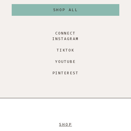
SHOP ALL
CONNECT
INSTAGRAM
TIKTOK
YOUTUBE
PINTEREST
SHOP