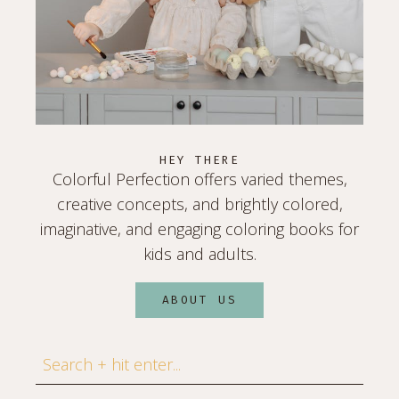
HEY THERE
Colorful Perfection offers varied themes,
creative concepts, and brightly colored,
imaginative, and engaging coloring books for
kids and adults.
ABOUT US
Search