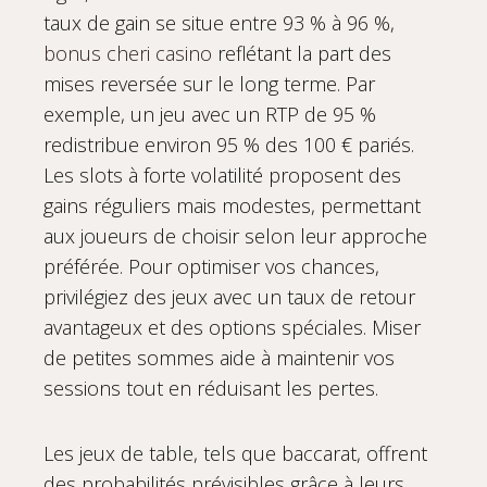
taux de gain se situe entre 93 % à 96 %,
bonus cheri casino
reflétant la part des
mises reversée sur le long terme. Par
exemple, un jeu avec un RTP de 95 %
redistribue environ 95 % des 100 € pariés.
Les slots à forte volatilité proposent des
gains réguliers mais modestes, permettant
aux joueurs de choisir selon leur approche
préférée. Pour optimiser vos chances,
privilégiez des jeux avec un taux de retour
avantageux et des options spéciales. Miser
de petites sommes aide à maintenir vos
sessions tout en réduisant les pertes.
Les jeux de table, tels que baccarat, offrent
des probabilités prévisibles grâce à leurs