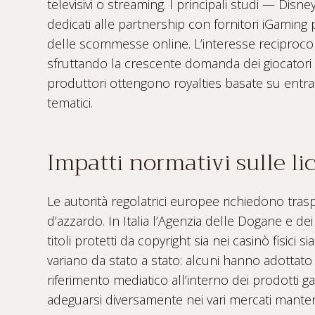
televisivi o streaming.​ I principali studi — Di
dedicati alle partnership con fornitori iGaming
delle scommesse online.​ L’interesse reciproco 
sfruttando la crescente domanda dei giocatori dig
produttori ottengono royalties basate su entrat
tematici.
Impatti normativi sulle l
Le autorità regolatrici europee richiedono trasp
d’azzardo.​ In Italia l’Agenzia delle Dogane e d
titoli protetti da copyright sia nei casinò fisici 
variano da stato a stato: alcuni hanno adottato 
riferimento mediatico all’interno dei prodotti g
adeguarsi diversamente nei vari mercati mante