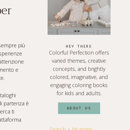
per
o sempre più
HEY THERE
Colorful Perfection offers
 esperienze
varied themes, creative
’attenzione
concepts, and brightly
dimento e
colored, imaginative, and
e.
engaging coloring books
for kids and adults.
taloghi
di partenza è
ABOUT US
erca ti
attaforma
Search