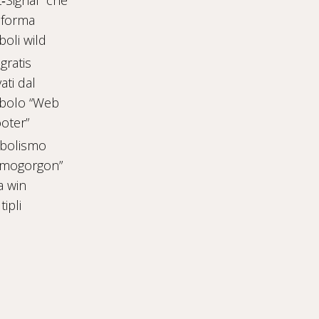
t‑Signal” che
sforma
boli wild
 gratis
vati dal
bolo “Web
oter”
bolismo
mogorgon”
a win
ipli