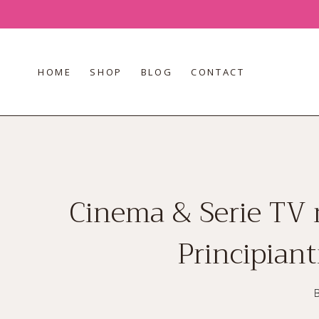
Skip
to
content
HOME
SHOP
BLOG
CONTACT
Cinema & Serie TV 
Principiant