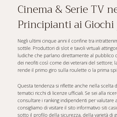
Cinema & Serie TV ne
Principianti ai Giochi
Negli ultimi cinque anni il confine tra intratte
sottile. Produttori di slot e tavoli virtuali atti
ludiche che parlano direttamente al pubblico di 
dei neofiti così come dei veterani del settore; 
rende il primo giro sulla roulette o la prima 
Questa tendenza si riflette anche nella scelta 
tematici ricchi di licenze ufficiali. Se sei alla
consultare i ranking indipendenti per valutare aff
consigliamo di visitare il sito informativo
siti c
sotto il profilo della sicurezza, della varietà di