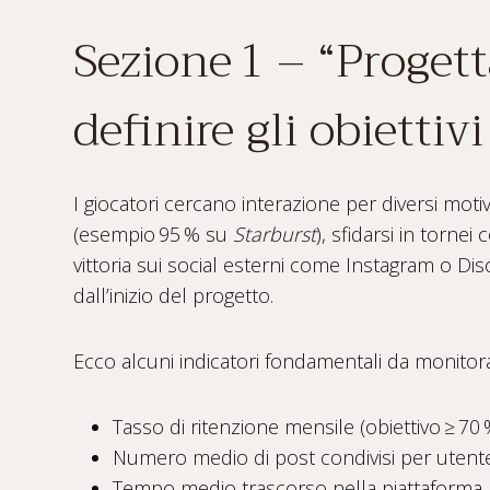
Sezione 1 – “Progett
definire gli obietti
I giocatori cercano interazione per diversi motiv
(esempio 95 % su
Starburst
), sfidarsi in torn
vittoria sui social esterni come Instagram o Dis
dall’inizio del progetto.
Ecco alcuni indicatori fondamentali da monitor
Tasso di ritenzione mensile (obiettivo ≥ 70 
Numero medio di post condivisi per utente a
Tempo medio trascorso nella piattaforma 