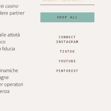
dei
casino
liere partner
SHOP ALL
le attività
CONNECT
oco
INSTAGRAM
 fiducia
TIKTOK
YOUTUBE
 dinamiche
PINTEREST
pagne
er operatori
senza