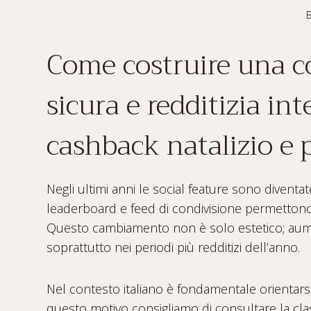
Come costruire una c
sicura e redditizia in
cashback natalizio e 
Negli ultimi anni le social feature sono diventat
leaderboard e feed di condivisione permettono a
Questo cambiamento non è solo estetico; aument
soprattutto nei periodi più redditizi dell’anno.
Nel contesto italiano è fondamentale orientarsi
questo motivo consigliamo di consultare la clas