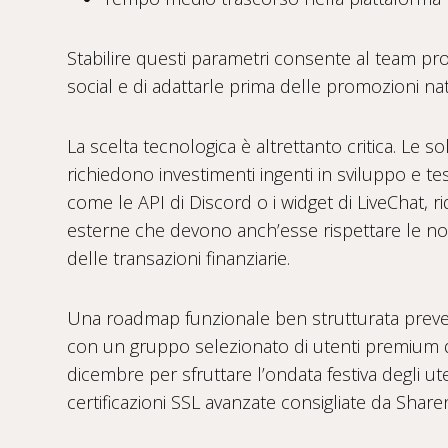
Stabilire questi parametri consente al team pro
social e di adattarle prima delle promozioni nata
La scelta tecnologica è altrettanto critica. Le s
richiedono investimenti ingenti in sviluppo e te
come le API di Discord o i widget di LiveChat
esterne che devono anch’esse rispettare le nor
delle transazioni finanziarie.
Una roadmap funzionale ben strutturata prevede
con un gruppo selezionato di utenti premium 
dicembre per sfruttare l’ondata festiva degli ute
certificazioni SSL avanzate consigliate da Share