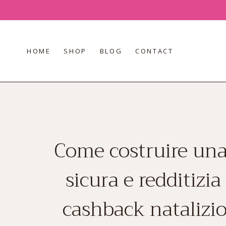
Skip
to
content
HOME
SHOP
BLOG
CONTACT
Come costruire una
sicura e redditizia
cashback natalizi