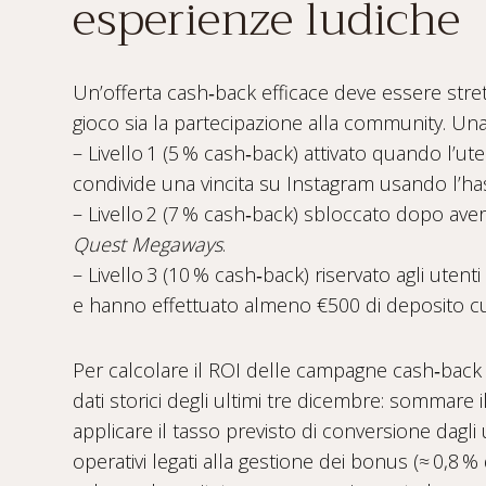
esperienze ludiche
Un’offerta cash‑back efficace deve essere stretta
gioco sia la partecipazione alla community. Una 
– Livello 1 (5 % cash‑back) attivato quando l’
condivide una vincita su Instagram usando l’h
– Livello 2 (7 % cash‑back) sbloccato dopo aver 
Quest Megaways
.
– Livello 3 (10 % cash‑back) riservato agli ut
e hanno effettuato almeno €500 di deposito cu
Per calcolare il ROI delle campagne cash‑back na
dati storici degli ultimi tre dicembre: sommare 
applicare il tasso previsto di conversione dagli u
operativi legati alla gestione dei bonus (≈ 0,8 %