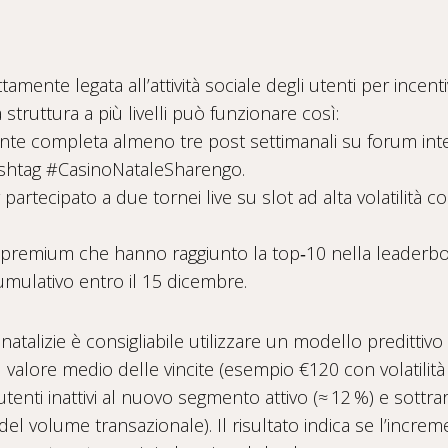
mente legata all’attività sociale degli utenti per incentiv
struttura a più livelli può funzionare così:
utente completa almeno tre post settimanali su forum in
ashtag #CasinoNataleSharengo.
partecipato a due tornei live su slot ad alta volatilità 
enti premium che hanno raggiunto la top‑10 nella leader
mulativo entro il 15 dicembre.
talizie è consigliabile utilizzare un modello predittivo
il valore medio delle vincite (esempio €120 con volatilità
tenti inattivi al nuovo segmento attivo (≈ 12 %) e sottrar
 del volume transazionale). Il risultato indica se l’incre