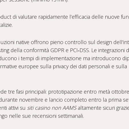
duct di valutare rapidamente l’efficacia delle nuove fun
lizie.
oluzioni native offrono pieno controllo sul design dell’in
sting della conformità GDPR e PCI‑DSS. Le integrazioni di
, riducono i tempi di implementazione ma introducono d
mative europee sulla privacy dei dati personali e sulla
 tre fasi principali: prototipazione entro metà ottobre
durante novembre e lancio completo entro la prima se
nti attivi su
siti casino non AAMS
altamente sicuri grazie
ngo nelle sue recensioni settimanali.