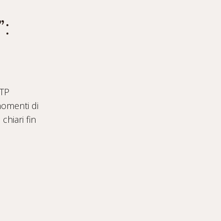
”:
RTP
momenti di
chiari fin