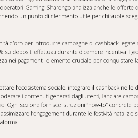
 operatori iGaming. Sharengo analizza anche le offerte 
ornendo un punto di riferimento utile per chi vuole sceg
nità d’oro per introdurre campagne di cashback legate al
% su depositi effettuati durante dicembre incentiva il gi
zza nei pagamenti, elemento cruciale per conquistare la
ogettare l’ecosistema sociale, integrare il cashback nelle
moderare i contenuti generati dagli utenti, lanciare cam
cio. Ogni sezione fornisce istruzioni “how‑to” concrete p
ssimizzare l’engagement durante le festività natalizie 
taforma.