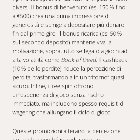
diversi. Il bonus di benvenuto (es. 150 % fino
a €500) crea una prima impressione di
generosità e spinge a depositare più denaro
fin dal primo giro. Il bonus ricarica (es. 50 %
sul secondo deposito) mantiene viva la
motivazione, soprattutto se legato a giochi ad
alta volatilità come
Book of Dead
. Il cashback
(10 % delle perdite) riduce la percezione di
perdita, trasformandola in un “ritorno” quasi
sicuro. Infine, i free spin offrono
un’esperienza di gioco senza rischio
immediato, ma includono spesso requisiti di
wagering che allungano il ciclo di gioco.
Queste promozioni alterano la percezione
del rischio perché introducono un