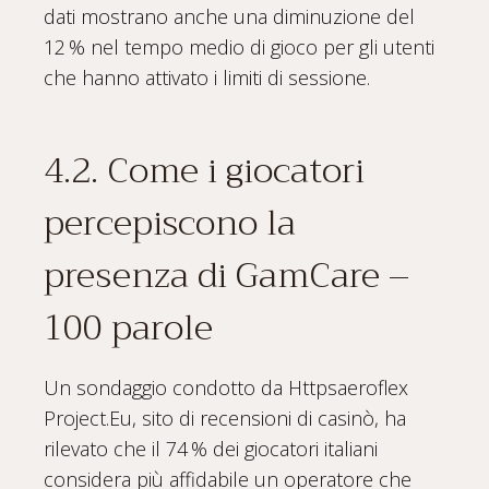
dati mostrano anche una diminuzione del
12 % nel tempo medio di gioco per gli utenti
che hanno attivato i limiti di sessione.
4.2. Come i giocatori
percepiscono la
presenza di GamCare –
100 parole
Un sondaggio condotto da Httpsaeroflex
Project.Eu, sito di recensioni di casinò, ha
rilevato che il 74 % dei giocatori italiani
considera più affidabile un operatore che