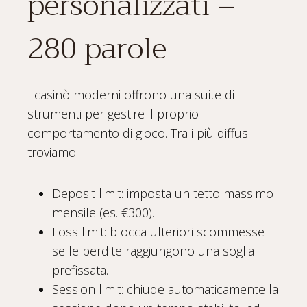
personalizzati –
280 parole
I casinò moderni offrono una suite di
strumenti per gestire il proprio
comportamento di gioco. Tra i più diffusi
troviamo:
Deposit limit: imposta un tetto massimo
mensile (es. €300).
Loss limit: blocca ulteriori scommesse
se le perdite raggiungono una soglia
prefissata.
Session limit: chiude automaticamente la