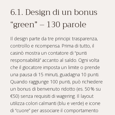
6.1. Design di un bonus
“green” – 130 parole
Il design parte da tre principi: trasparenza,
controllo e ricompensa. Prima di tutto, il
casinò mostra un contatore di “punti
responsabilità” accanto al saldo. Ogni volta
che il giocatore imposta un limite o prende
una pausa di 15 minuti, guadagna 10 punti.
Quando raggiunge 100 punti, può richiedere
un bonus di benvenuto ridotto (es. 50 % su
€50) senza requisiti di wagering. Il layout
utilizza colori calmanti (blu e verde) e icone
di “cuore” per associare il comportamento