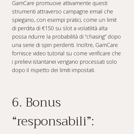
GamCare promuove attivamente questi
strumenti attraverso campagne email che
spiegano, con esempi pratici, come un limit
di perdita di €150 su slot a volatilità alta
possa ridurre la probabilità di “chasing” dopo
una serie di spin perdenti. Inoltre, GamCare
fornisce video tutorial su come verificare che
i prelievi istantanei vengano processati solo
dopo il rispetto dei limiti impostati.
6. Bonus
“responsabili”: