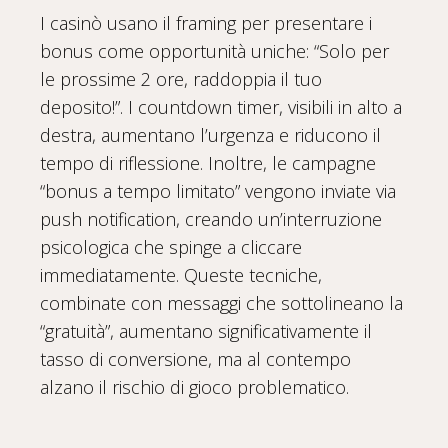
I casinò usano il framing per presentare i
bonus come opportunità uniche: “Solo per
le prossime 2 ore, raddoppia il tuo
deposito!”. I countdown timer, visibili in alto a
destra, aumentano l’urgenza e riducono il
tempo di riflessione. Inoltre, le campagne
“bonus a tempo limitato” vengono inviate via
push notification, creando un’interruzione
psicologica che spinge a cliccare
immediatamente. Queste tecniche,
combinate con messaggi che sottolineano la
“gratuità”, aumentano significativamente il
tasso di conversione, ma al contempo
alzano il rischio di gioco problematico.