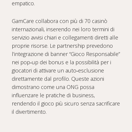
empatico.
GamCare collabora con più di 70 casinò
internazionali, inserendo nei loro termini di
servizio avvisi chiari e collegamenti diretti alle
proprie risorse. Le partnership prevedono
l’integrazione di banner “Gioco Responsabile”
nei pop‑up dei bonus e la possibilità per i
giocatori di attivare un auto‑esclusione
direttamente dal profilo. Queste azioni
dimostrano come una ONG possa
influenzare le pratiche di business,
rendendo il gioco più sicuro senza sacrificare
il divertimento.