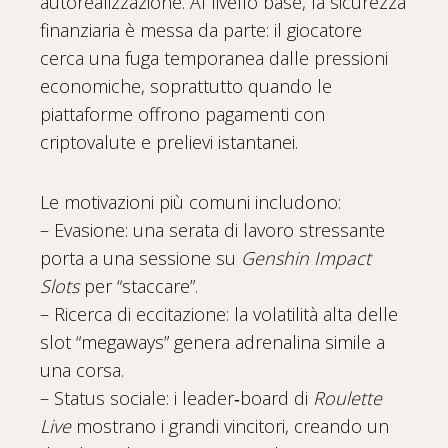
autorealizzazione. Al livello base, la sicurezza
finanziaria è messa da parte: il giocatore
cerca una fuga temporanea dalle pressioni
economiche, soprattutto quando le
piattaforme offrono pagamenti con
criptovalute e prelievi istantanei.
Le motivazioni più comuni includono:
– Evasione: una serata di lavoro stressante
porta a una sessione su
Genshin Impact
Slots
per “staccare”.
– Ricerca di eccitazione: la volatilità alta delle
slot “megaways” genera adrenalina simile a
una corsa.
– Status sociale: i leader‑board di
Roulette
Live
mostrano i grandi vincitori, creando un