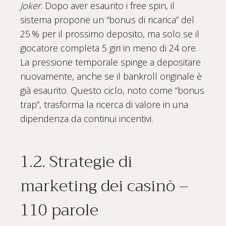
Joker
. Dopo aver esaurito i free spin, il
sistema propone un “bonus di ricarica” del
25 % per il prossimo deposito, ma solo se il
giocatore completa 5 giri in meno di 24 ore.
La pressione temporale spinge a depositare
nuovamente, anche se il bankroll originale è
già esaurito. Questo ciclo, noto come “bonus
trap”, trasforma la ricerca di valore in una
dipendenza da continui incentivi.
1.2. Strategie di
marketing dei casinò –
110 parole