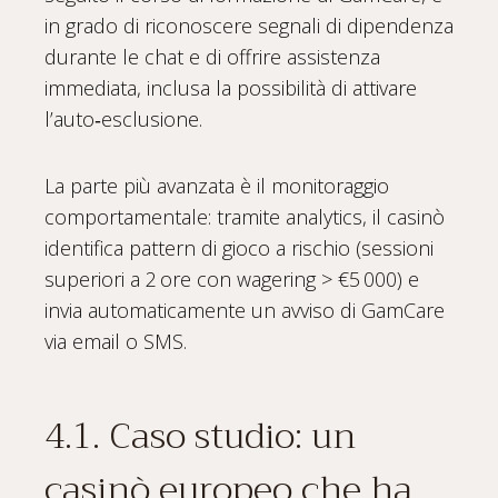
in grado di riconoscere segnali di dipendenza
durante le chat e di offrire assistenza
immediata, inclusa la possibilità di attivare
l’auto‑esclusione.
La parte più avanzata è il monitoraggio
comportamentale: tramite analytics, il casinò
identifica pattern di gioco a rischio (sessioni
superiori a 2 ore con wagering > €5 000) e
invia automaticamente un avviso di GamCare
via email o SMS.
4.1. Caso studio: un
casinò europeo che ha