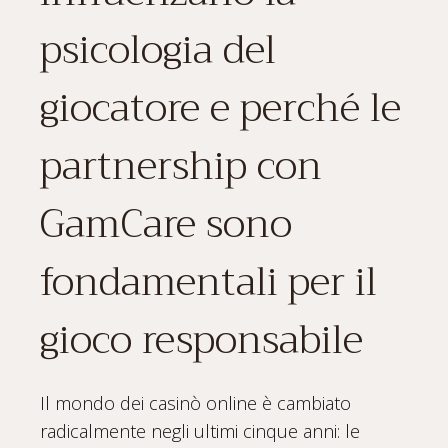
psicologia del
giocatore e perché le
partnership con
GamCare sono
fondamentali per il
gioco responsabile
Il mondo dei casinò online è cambiato
radicalmente negli ultimi cinque anni: le