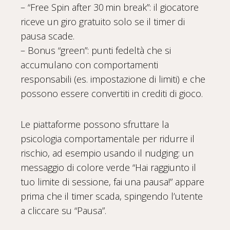
– “Free Spin after 30 min break”: il giocatore
riceve un giro gratuito solo se il timer di
pausa scade.
– Bonus “green”: punti fedeltà che si
accumulano con comportamenti
responsabili (es. impostazione di limiti) e che
possono essere convertiti in crediti di gioco.
Le piattaforme possono sfruttare la
psicologia comportamentale per ridurre il
rischio, ad esempio usando il nudging: un
messaggio di colore verde “Hai raggiunto il
tuo limite di sessione, fai una pausa!” appare
prima che il timer scada, spingendo l’utente
a cliccare su “Pausa”.