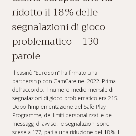
ridotto il 18 % delle
segnalazioni di gioco
problematico – 130
parole
Il casinò “EuroSpin” ha firmato una
partnership con GamCare nel 2022. Prima
dell’accordo, il numero medio mensile di
segnalazioni di gioco problematico era 215.
Dopo l’implementazione del Safe Play
Programme, dei limiti personalizzati e dei
messaggi di avviso, le segnalazioni sono
scese a 177, pari a una riduzione del 18 %. I