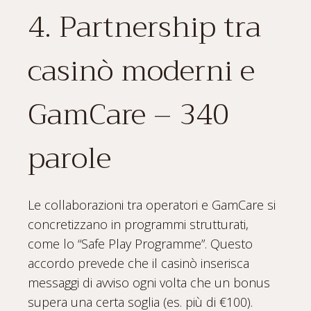
4. Partnership tra
casinò moderni e
GamCare – 340
parole
Le collaborazioni tra operatori e GamCare si
concretizzano in programmi strutturati,
come lo “Safe Play Programme”. Questo
accordo prevede che il casinò inserisca
messaggi di avviso ogni volta che un bonus
supera una certa soglia (es. più di €100).