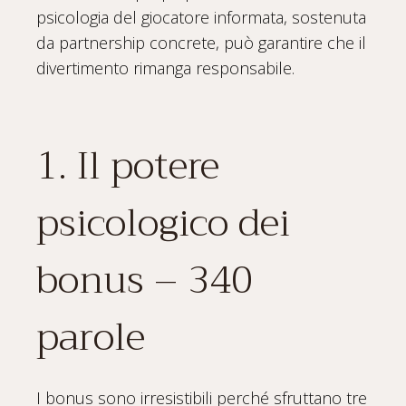
psicologia del giocatore informata, sostenuta
da partnership concrete, può garantire che il
divertimento rimanga responsabile.
1. Il potere
psicologico dei
bonus – 340
parole
I bonus sono irresistibili perché sfruttano tre