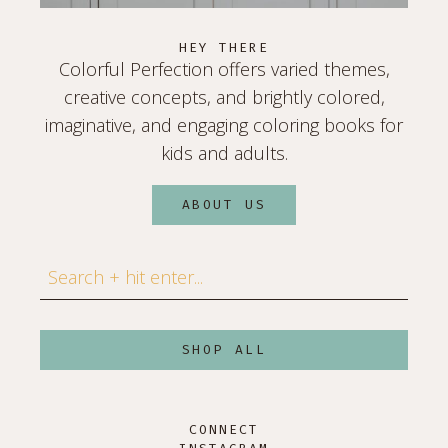
HEY THERE
Colorful Perfection offers varied themes,
creative concepts, and brightly colored,
imaginative, and engaging coloring books for
kids and adults.
ABOUT US
Search
SHOP ALL
CONNECT