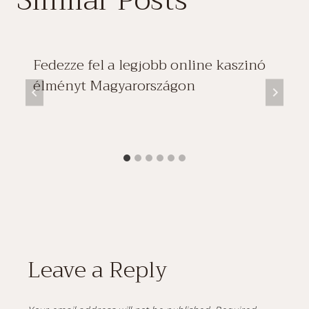
Similar Posts
Fedezze fel a legjobb online kaszinó
élményt Magyarországon
Leave a Reply