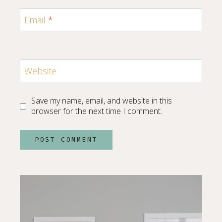
Email
*
Website
Save my name, email, and website in this
browser for the next time I comment.