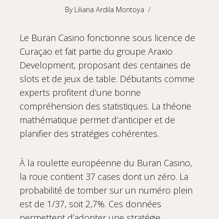
By
Liliana Ardila Montoya
Le Buran Casino fonctionne sous licence de
Curaçao et fait partie du groupe Araxio
Development, proposant des centaines de
slots et de jeux de table. Débutants comme
experts profitent d’une bonne
compréhension des statistiques. La théorie
mathématique permet d’anticiper et de
planifier des stratégies cohérentes.
À la roulette européenne du Buran Casino,
la roue contient 37 cases dont un zéro. La
probabilité de tomber sur un numéro plein
est de 1/37, soit 2,7%. Ces données
permettent d’adopter une stratégie