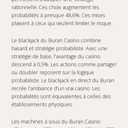
rationnelle. Ces choix augmentent les
probabilités à presque 48,6%. Ces mises
plaisent à ceux qui veulent limiter le risque.
Le blackjack du Buran Casino combine
hasard et stratégie probabiliste. Avec une
stratégie de base, l’avantage du casino
descend à 0,5%. Les actions comme partager
ou doubler reposent sur la logique
probabiliste. Le blackjack en direct du Buran
recrée l’ambiance d’un vrai casino. Les
probabilités sont équivalentes à celles des
établissements physiques.
Les machines à sous du Buran Casino