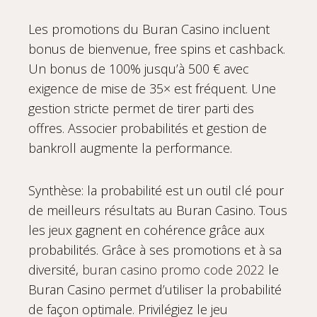
Les promotions du Buran Casino incluent
bonus de bienvenue, free spins et cashback.
Un bonus de 100% jusqu’à 500 € avec
exigence de mise de 35× est fréquent. Une
gestion stricte permet de tirer parti des
offres. Associer probabilités et gestion de
bankroll augmente la performance.
Synthèse: la probabilité est un outil clé pour
de meilleurs résultats au Buran Casino. Tous
les jeux gagnent en cohérence grâce aux
probabilités. Grâce à ses promotions et à sa
diversité,
buran casino promo code 2022
le
Buran Casino permet d’utiliser la probabilité
de façon optimale. Privilégiez le jeu