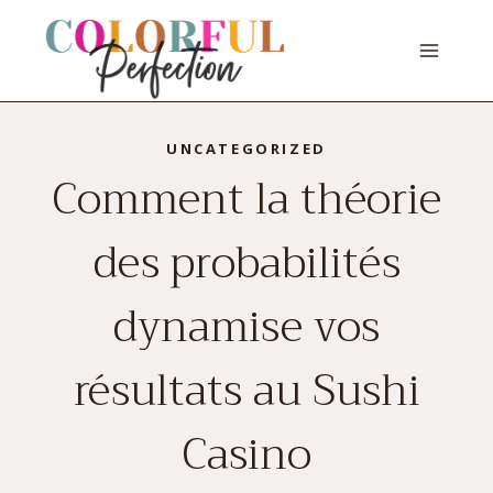
Skip
to
content
UNCATEGORIZED
Comment la théorie
des probabilités
dynamise vos
résultats au Sushi
Casino