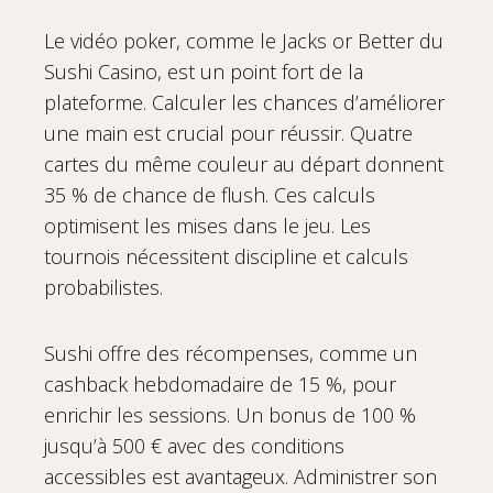
Le vidéo poker, comme le Jacks or Better du
Sushi Casino, est un point fort de la
plateforme. Calculer les chances d’améliorer
une main est crucial pour réussir. Quatre
cartes du même couleur au départ donnent
35 % de chance de flush. Ces calculs
optimisent les mises dans le jeu. Les
tournois nécessitent discipline et calculs
probabilistes.
Sushi offre des récompenses, comme un
cashback hebdomadaire de 15 %, pour
enrichir les sessions. Un bonus de 100 %
jusqu’à 500 € avec des conditions
accessibles est avantageux. Administrer son