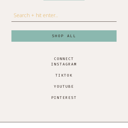
Search
SHOP ALL
CONNECT
INSTAGRAM
TIKTOK
YOUTUBE
PINTEREST