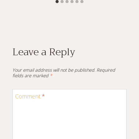
Leave a Reply
Your email address will not be published.
Required
fields are marked
*
Comment
*