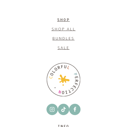
SHOP
SHOP ALL
BUNDLES
SALE
INFO