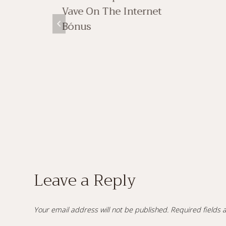
Vave On The Internet
Bónus
Leave a Reply
Your email address will not be published.
Required fields