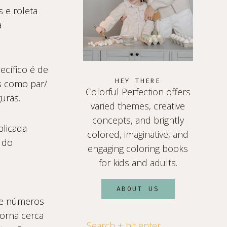
 e roleta
a
ecífico é de
HEY THERE
s como par/
Colorful Perfection offers
uras.
varied themes, creative
concepts, and brightly
plicada
colored, imaginative, and
s do
engaging coloring books
o
for kids and adults.
ABOUT US
 de números
orna cerca
Search