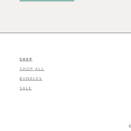
SHOP
SHOP ALL
BUNDLES
SALE