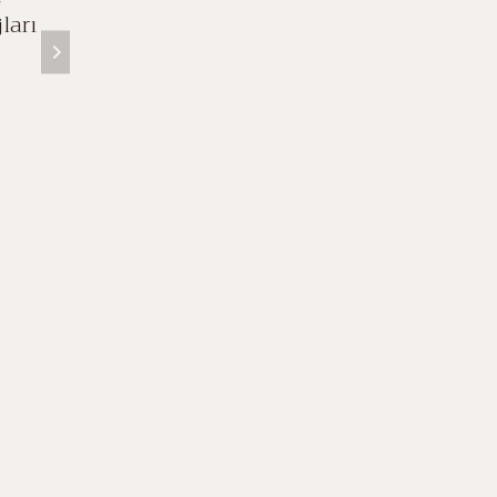
ları
ce que vous devez
savoir