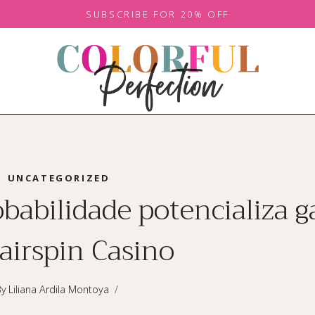
SUBSCRIBE FOR 20% OFF
UNCATEGORIZED
obabilidade potencializa 
airspin Casino
By
Liliana Ardila Montoya