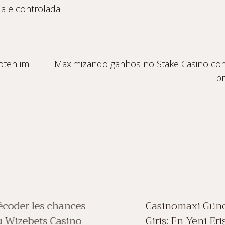
a e controlada.
oten im
Maximizando ganhos no Stake Casino com
pr
écoder les chances
Casinomaxi Günc
u Wizebets Casino
Giriş: En Yeni Eri