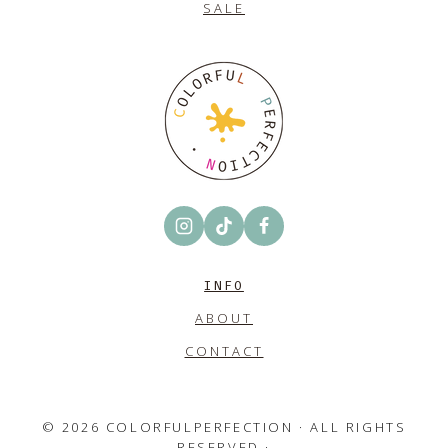
SALE
INFO
ABOUT
CONTACT
© 2026 COLORFULPERFECTION · ALL RIGHTS
RESERVED ·