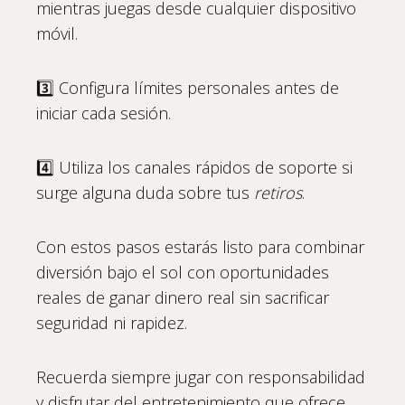
mientras juegas desde cualquier dispositivo
móvil.
3️⃣ Configura límites personales antes de
iniciar cada sesión.
4️⃣ Utiliza los canales rápidos de soporte si
surge alguna duda sobre tus
retiros
.
Con estos pasos estarás listo para combinar
diversión bajo el sol con oportunidades
reales de ganar dinero real sin sacrificar
seguridad ni rapidez.
Recuerda siempre jugar con responsabilidad
y disfrutar del entretenimiento que ofrece