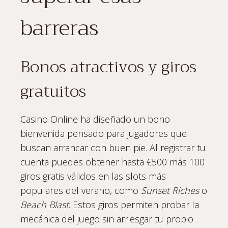
barreras
Bonos atractivos y giros
gratuitos
Casino Online ha diseñado un bono
bienvenida pensado para jugadores que
buscan arrancar con buen pie. Al registrar tu
cuenta puedes obtener hasta €500 más 100
giros gratis válidos en las slots más
populares del verano, como
Sunset Riches
o
Beach Blast
. Estos giros permiten probar la
mecánica del juego sin arriesgar tu propio