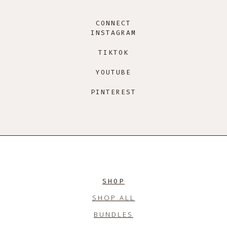
CONNECT
INSTAGRAM
TIKTOK
YOUTUBE
PINTEREST
SHOP
SHOP ALL
BUNDLES