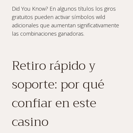
Did You Know? En algunos títulos los giros
gratuitos pueden activar símbolos wild
adicionales que aumentan significativamente
las combinaciones ganadoras.
Retiro rápido y
soporte: por qué
confiar en este
casino