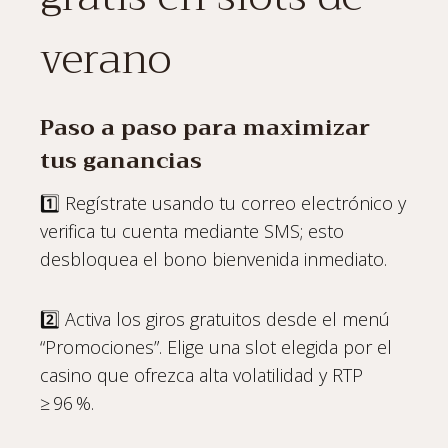
verano
Paso a paso para maximizar
tus ganancias
1️⃣ Regístrate usando tu correo electrónico y
verifica tu cuenta mediante SMS; esto
desbloquea el bono bienvenida inmediato.
2️⃣ Activa los giros gratuitos desde el menú
“Promociones”. Elige una slot elegida por el
casino que ofrezca alta volatilidad y RTP
≥ 96 %.