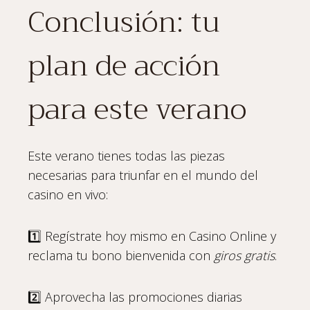
Conclusión: tu
plan de acción
para este verano
Este verano tienes todas las piezas
necesarias para triunfar en el mundo del
casino en vivo:
1️⃣ Regístrate hoy mismo en Casino Online y
reclama tu bono bienvenida con
giros gratis
.
2️⃣ Aprovecha las promociones diarias