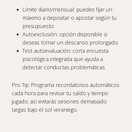
Límite diario/mensual: puedes fijar un
máximo a depositar o apostar según tu
presupuesto.
Autoexclusión: opción disponible si
deseas tomar un descanso prolongado.
Test autoevaluación: corta encuesta
psicológica integrada que ayuda a
detectar conductas problemáticas.
Pro Tip: Programa recordatorios automáticos
cada hora para revisar tu saldo y tiempo
jugado; así evitarás sesiones demasiado
largas bajo el sol veraniego.