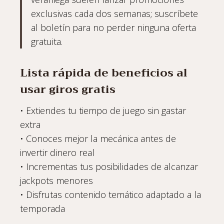
exclusivas cada dos semanas; suscríbete
al boletín para no perder ninguna oferta
gratuita.
Lista rápida de beneficios al
usar giros gratis
• Extiendes tu tiempo de juego sin gastar
extra
• Conoces mejor la mecánica antes de
invertir dinero real
• Incrementas tus posibilidades de alcanzar
jackpots menores
• Disfrutas contenido temático adaptado a la
temporada