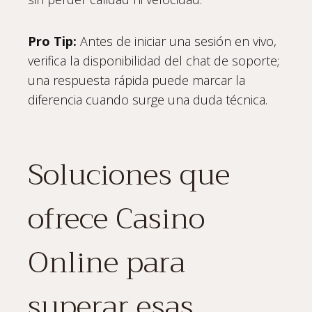
Pro Tip:
Antes de iniciar una sesión en vivo,
verifica la disponibilidad del chat de soporte;
una respuesta rápida puede marcar la
diferencia cuando surge una duda técnica.
Soluciones que
ofrece Casino
Online para
superar esas