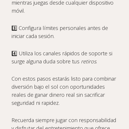
mientras juegas desde cualquier dispositivo
móvil.
3️⃣ Configura límites personales antes de
iniciar cada sesión.
4️⃣ Utiliza los canales rápidos de soporte si
surge alguna duda sobre tus
retiros
.
Con estos pasos estarás listo para combinar
diversión bajo el sol con oportunidades
reales de ganar dinero real sin sacrificar
seguridad ni rapidez.
Recuerda siempre jugar con responsabilidad
y disfrutar del entretenimiento que ofrece