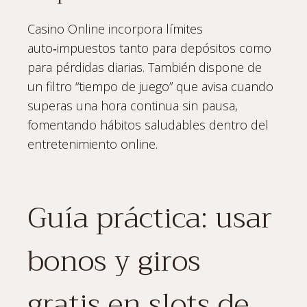
Casino Online incorpora límites
auto‑impuestos tanto para depósitos como
para pérdidas diarias. También dispone de
un filtro “tiempo de juego” que avisa cuando
superas una hora continua sin pausa,
fomentando hábitos saludables dentro del
entretenimiento online.
Guía práctica: usar
bonos y giros
gratis en slots de