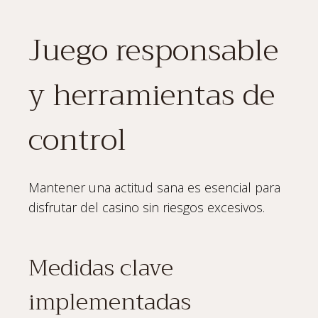
Juego responsable
y herramientas de
control
Mantener una actitud sana es esencial para
disfrutar del casino sin riesgos excesivos.
Medidas clave
implementadas