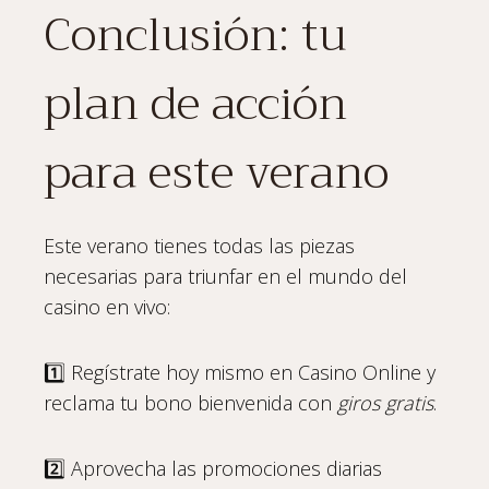
Conclusión: tu
plan de acción
para este verano
Este verano tienes todas las piezas
necesarias para triunfar en el mundo del
casino en vivo:
1️⃣ Regístrate hoy mismo en Casino Online y
reclama tu bono bienvenida con
giros gratis
.
2️⃣ Aprovecha las promociones diarias