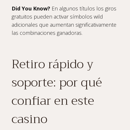
Did You Know?
En algunos títulos los giros
gratuitos pueden activar símbolos wild
adicionales que aumentan significativamente
las combinaciones ganadoras.
Retiro rápido y
soporte: por qué
confiar en este
casino