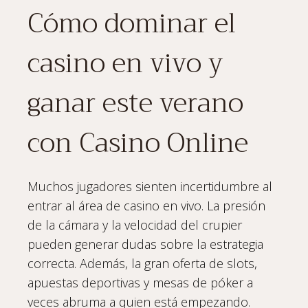
Cómo dominar el
casino en vivo y
ganar este verano
con Casino Online
Muchos jugadores sienten incertidumbre al
entrar al área de casino en vivo. La presión
de la cámara y la velocidad del crupier
pueden generar dudas sobre la estrategia
correcta. Además, la gran oferta de slots,
apuestas deportivas y mesas de póker a
veces abruma a quien está empezando.