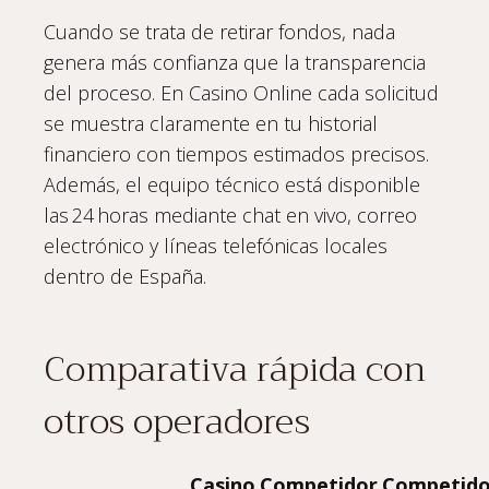
Cuando se trata de retirar fondos, nada
genera más confianza que la transparencia
del proceso. En Casino Online cada solicitud
se muestra claramente en tu historial
financiero con tiempos estimados precisos.
Además, el equipo técnico está disponible
las 24 horas mediante chat en vivo, correo
electrónico y líneas telefónicas locales
dentro de España.
Comparativa rápida con
otros operadores
Casino
Competidor
Competido