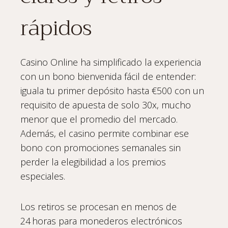
rápidos
Casino Online ha simplificado la experiencia
con un bono bienvenida fácil de entender:
iguala tu primer depósito hasta €500 con un
requisito de apuesta de solo 30x, mucho
menor que el promedio del mercado.
Además, el casino permite combinar ese
bono con promociones semanales sin
perder la elegibilidad a los premios
especiales.
Los retiros se procesan en menos de
24 horas para monederos electrónicos