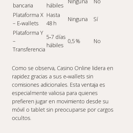
Ninguna
No
bancaria
hábiles
Plataforma X
Hasta
Ninguna
Sí
– E‑wallets
48 h
Plataforma Y
5‑7 días
–
0,5 %
No
hábiles
Transferencia
Como se observa, Casino Online lidera en
rapidez gracias a sus e‑wallets sin
comisiones adicionales. Esta ventaja es
especialmente valiosa para quienes
prefieren jugar en movimiento desde su
móvil o tablet sin preocuparse por cargos
ocultos.