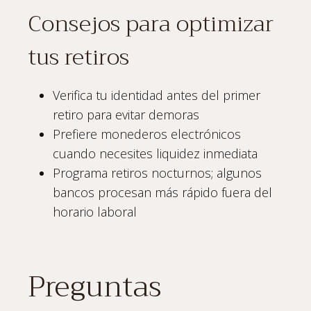
Consejos para optimizar
tus retiros
Verifica tu identidad antes del primer
retiro para evitar demoras
Prefiere monederos electrónicos
cuando necesites liquidez inmediata
Programa retiros nocturnos; algunos
bancos procesan más rápido fuera del
horario laboral
Preguntas