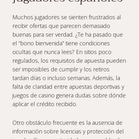
Muchos jugadores se sienten frustrados al
recibir ofertas que parecen demasiado
buenas para ser verdad. ¿Te ha pasado que
el “bono bienvenida” tiene condiciones
ocultas que nunca lees? En sitios poco
regulados, los requisitos de apuesta pueden
ser imposibles de cumplir y los retiros
tardan días o incluso semanas. Además, la
falta de claridad entre apuestas deportivas y
juegos de casino genera dudas sobre dónde
aplicar el crédito recibido.
Otro obstáculo frecuente es la ausencia de
información sobre licencias y protección del