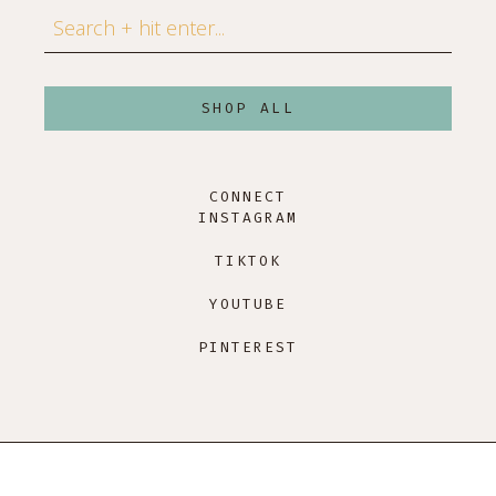
Search
SHOP ALL
CONNECT
INSTAGRAM
TIKTOK
YOUTUBE
PINTEREST