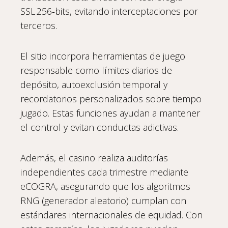
SSL 256‑bits, evitando interceptaciones por
terceros.
El sitio incorpora herramientas de juego
responsable como límites diarios de
depósito, autoexclusión temporal y
recordatorios personalizados sobre tiempo
jugado. Estas funciones ayudan a mantener
el control y evitan conductas adictivas.
Además, el casino realiza auditorías
independientes cada trimestre mediante
eCOGRA, asegurando que los algoritmos
RNG (generador aleatorio) cumplan con
estándares internacionales de equidad. Con