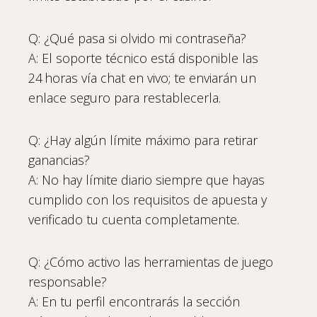
Q: ¿Qué pasa si olvido mi contraseña?
A: El soporte técnico está disponible las
24 horas vía chat en vivo; te enviarán un
enlace seguro para restablecerla.
Q: ¿Hay algún límite máximo para retirar
ganancias?
A: No hay límite diario siempre que hayas
cumplido con los requisitos de apuesta y
verificado tu cuenta completamente.
Q: ¿Cómo activo las herramientas de juego
responsable?
A: En tu perfil encontrarás la sección