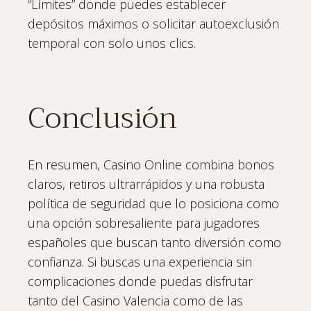
“Límites” donde puedes establecer
depósitos máximos o solicitar autoexclusión
temporal con solo unos clics.
Conclusión
En resumen, Casino Online combina bonos
claros, retiros ultrarrápidos y una robusta
política de seguridad que lo posiciona como
una opción sobresaliente para jugadores
españoles que buscan tanto diversión como
confianza. Si buscas una experiencia sin
complicaciones donde puedas disfrutar
tanto del Casino Valencia como de las