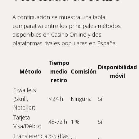
A continuación se muestra una tabla
comparativa entre los principales métodos
disponibles en Casino Online y dos
plataformas rivales populares en España:
Tiempo
Disponibilidad
Método
medio
Comisión
móvil
retiro
E‑wallets
(Skrill,
< 24 h
Ninguna
Sí
Neteller)
Tarjeta
48‑72 h
1 %
Sí
Visa/Débito
Transferencia
3‑5 días