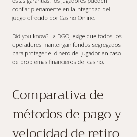
estas garantías, los jugadores pueden
confiar plenamente en la integridad del
juego ofrecido por Casino Online.
Did you know? La DGOJ exige que todos los
operadores mantengan fondos segregados
para proteger el dinero del jugador en caso
de problemas financieros del casino.
Comparativa de
métodos de pago y
velocidad de retiro