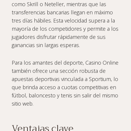
como Skrill o Neteller, mientras que las
transferencias bancarias llegan en máximo
tres días hábiles. Esta velocidad supera a la
mayoría de los competidores y permite a los
jugadores disfrutar rápidamente de sus
ganancias sin largas esperas.
Para los amantes del deporte, Casino Online
también ofrece una sección robusta de
apuestas deportivas vinculada a Sportium, lo
que brinda acceso a cuotas competitivas en
fútbol, baloncesto y tenis sin salir del mismo
sitio web.
Ventajas clave