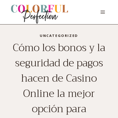
Skip
to
content
UNCATEGORIZED
Cómo los bonos y la
seguridad de pagos
hacen de Casino
Online la mejor
opción para