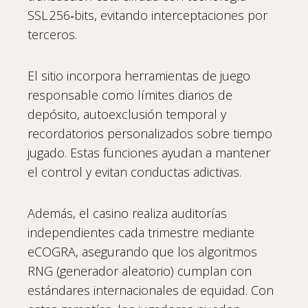
SSL 256‑bits, evitando interceptaciones por
terceros.
El sitio incorpora herramientas de juego
responsable como límites diarios de
depósito, autoexclusión temporal y
recordatorios personalizados sobre tiempo
jugado. Estas funciones ayudan a mantener
el control y evitan conductas adictivas.
Además, el casino realiza auditorías
independientes cada trimestre mediante
eCOGRA, asegurando que los algoritmos
RNG (generador aleatorio) cumplan con
estándares internacionales de equidad. Con