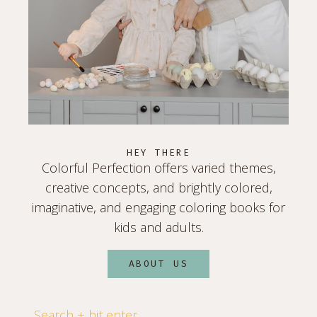
HEY THERE
Colorful Perfection offers varied themes,
creative concepts, and brightly colored,
imaginative, and engaging coloring books for
kids and adults.
ABOUT US
Search