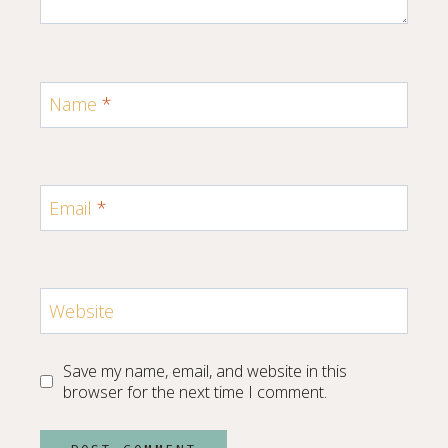
Name
*
Email
*
Website
Save my name, email, and website in this
browser for the next time I comment.