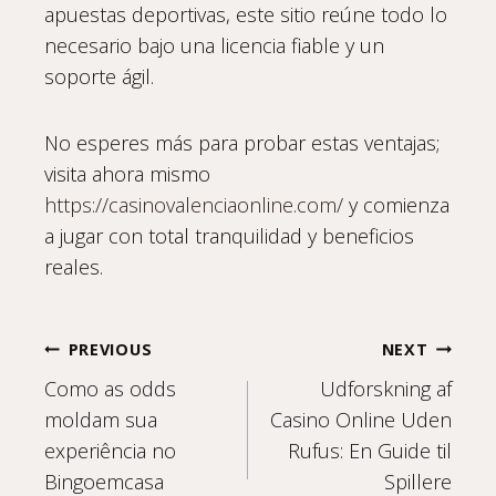
apuestas deportivas, este sitio reúne todo lo
necesario bajo una licencia fiable y un
soporte ágil.
No esperes más para probar estas ventajas;
visita ahora mismo
https://casinovalenciaonline.com/
y comienza
a jugar con total tranquilidad y beneficios
reales.
Post
PREVIOUS
NEXT
Como as odds
Udforskning af
navigation
moldam sua
Casino Online Uden
experiência no
Rufus: En Guide til
Bingoemcasa
Spillere