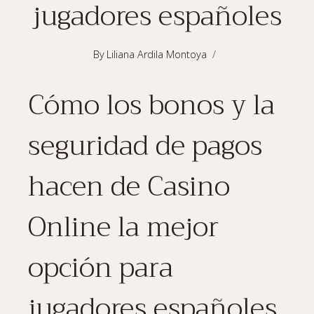
jugadores españoles
By
Liliana Ardila Montoya
Cómo los bonos y la
seguridad de pagos
hacen de Casino
Online la mejor
opción para
jugadores españoles