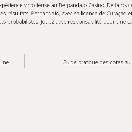
xpérience victorieuse au Betpanda.io Casino. De la roul
 résultats. Betpanda.io, avec sa licence de Curaçao e
pts probabilistes. Jouez avec responsabilité pour une 
line:
Guide pratique des cotes au