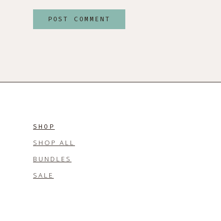
SHOP
SHOP ALL
BUNDLES
SALE