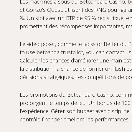
Les machines à sous du Betpanda.io Casino,
b
et Gonzo’s Quest, utilisent des RNG pour garanti
%. Un slot avec un RTP de 95 % redistribue, en
promettent des récompenses importantes, mais 
Le vidéo poker, comme le Jacks or Better du B
to use
betpanda trustpilot
, you can contact us 
Calculer les chances d’améliorer une main est
la distribution, la chance de former un flush e
décisions stratégiques. Les compétitions de po
Les promotions du Betpanda.io Casino, comme
prolongent le temps de jeu. Un bonus de 100 
l’expérience. Gérer son budget avec discipline
contrôle financier améliore les performances.