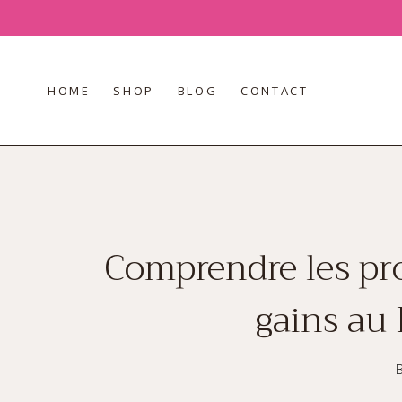
Skip
to
content
HOME
SHOP
BLOG
CONTACT
Comprendre les pro
gains au