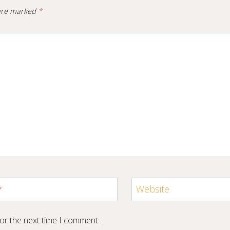
 are marked
*
*
Website
for the next time I comment.