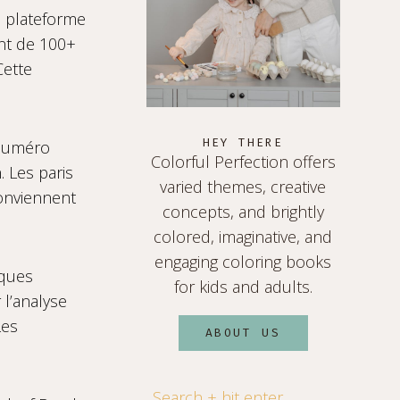
e plateforme
ant de 100+
Cette
HEY THERE
 numéro
Colorful Perfection offers
. Les paris
varied themes, creative
conviennent
concepts, and brightly
colored, imaginative, and
engaging coloring books
iques
for kids and adults.
 l’analyse
Les
ABOUT US
Search