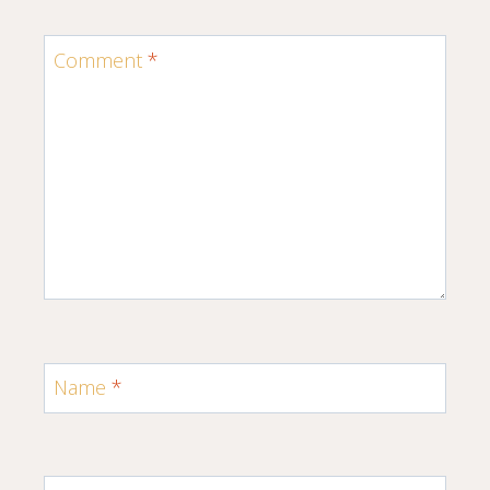
Comment
*
Name
*