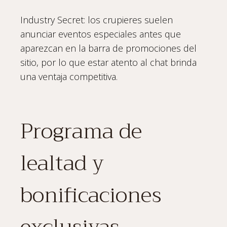
Industry Secret: los crupieres suelen
anunciar eventos especiales antes que
aparezcan en la barra de promociones del
sitio, por lo que estar atento al chat brinda
una ventaja competitiva.
Programa de
lealtad y
bonificaciones
exclusivas