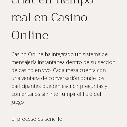
real en Casino
Online
Casino Online ha integrado un sistema de
mensajería instantánea dentro de su sección
de casino en vivo. Cada mesa cuenta con
una ventana de conversación donde los
participantes pueden escribir preguntas y
comentarios sin interrumpir el flujo del
juego.
El proceso es sencillo: