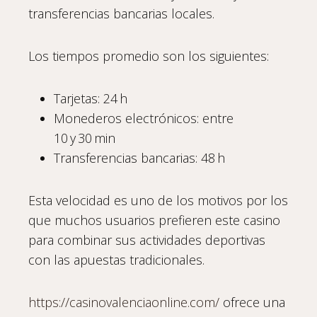
transferencias bancarias locales.
Los tiempos promedio son los siguientes:
Tarjetas: 24 h
Monederos electrónicos: entre
10 y 30 min
Transferencias bancarias: 48 h
Esta velocidad es uno de los motivos por los
que muchos usuarios prefieren este casino
para combinar sus actividades deportivas
con las apuestas tradicionales.
https://casinovalenciaonline.com/
ofrece una