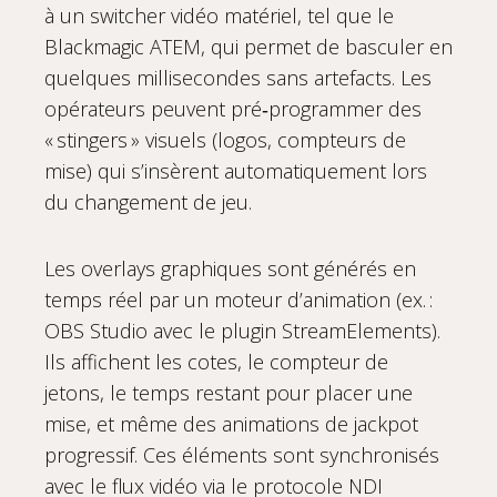
à un switcher vidéo matériel, tel que le
Blackmagic ATEM, qui permet de basculer en
quelques millisecondes sans artefacts. Les
opérateurs peuvent pré‑programmer des
« stingers » visuels (logos, compteurs de
mise) qui s’insèrent automatiquement lors
du changement de jeu.
Les overlays graphiques sont générés en
temps réel par un moteur d’animation (ex. :
OBS Studio avec le plugin StreamElements).
Ils affichent les cotes, le compteur de
jetons, le temps restant pour placer une
mise, et même des animations de jackpot
progressif. Ces éléments sont synchronisés
avec le flux vidéo via le protocole NDI