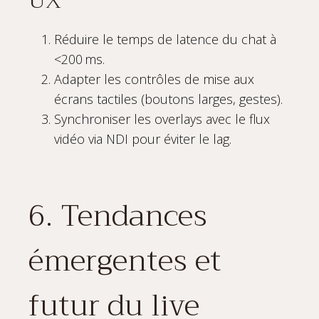
UX
Réduire le temps de latence du chat à
<200 ms.
Adapter les contrôles de mise aux
écrans tactiles (boutons larges, gestes).
Synchroniser les overlays avec le flux
vidéo via NDI pour éviter le lag.
6. Tendances
émergentes et
futur du live