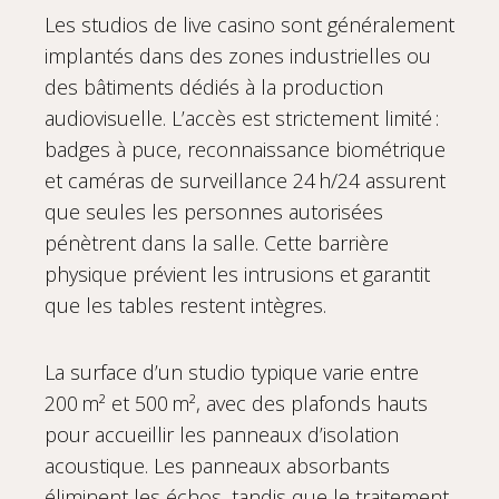
Les studios de live casino sont généralement
implantés dans des zones industrielles ou
des bâtiments dédiés à la production
audiovisuelle. L’accès est strictement limité :
badges à puce, reconnaissance biométrique
et caméras de surveillance 24 h/24 assurent
que seules les personnes autorisées
pénètrent dans la salle. Cette barrière
physique prévient les intrusions et garantit
que les tables restent intègres.
La surface d’un studio typique varie entre
200 m² et 500 m², avec des plafonds hauts
pour accueillir les panneaux d’isolation
acoustique. Les panneaux absorbants
éliminent les échos, tandis que le traitement