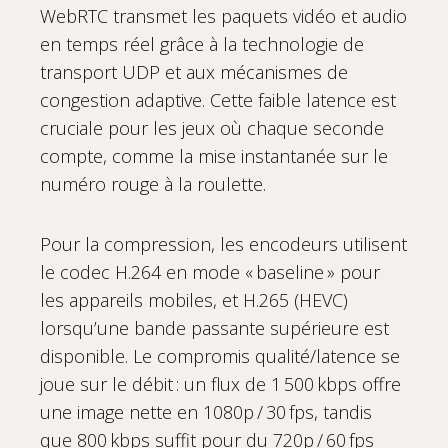
WebRTC transmet les paquets vidéo et audio
en temps réel grâce à la technologie de
transport UDP et aux mécanismes de
congestion adaptive. Cette faible latence est
cruciale pour les jeux où chaque seconde
compte, comme la mise instantanée sur le
numéro rouge à la roulette.
Pour la compression, les encodeurs utilisent
le codec H.264 en mode « baseline » pour
les appareils mobiles, et H.265 (HEVC)
lorsqu’une bande passante supérieure est
disponible. Le compromis qualité/latence se
joue sur le débit : un flux de 1 500 kbps offre
une image nette en 1080p / 30 fps, tandis
que 800 kbps suffit pour du 720p / 60 fps