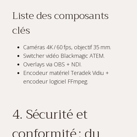
Liste des composants
clés
Caméras 4K / 60 fps, objectif 35 mm.
Switcher vidéo Blackmagic ATEM.
Overlays via OBS + NDI.
Encodeur matériel Teradek Vidiu +
encodeur logiciel FFmpeg.
4. Sécurité et
conformité : du