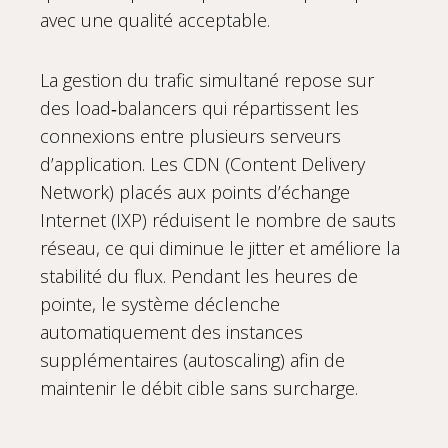
avec une qualité acceptable.
La gestion du trafic simultané repose sur
des load‑balancers qui répartissent les
connexions entre plusieurs serveurs
d’application. Les CDN (Content Delivery
Network) placés aux points d’échange
Internet (IXP) réduisent le nombre de sauts
réseau, ce qui diminue le jitter et améliore la
stabilité du flux. Pendant les heures de
pointe, le système déclenche
automatiquement des instances
supplémentaires (autoscaling) afin de
maintenir le débit cible sans surcharge.