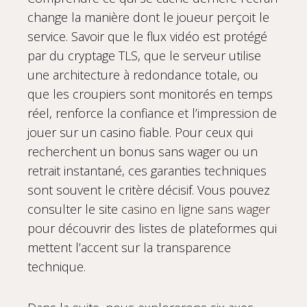
change la manière dont le joueur perçoit le
service. Savoir que le flux vidéo est protégé
par du cryptage TLS, que le serveur utilise
une architecture à redondance totale, ou
que les croupiers sont monitorés en temps
réel, renforce la confiance et l’impression de
jouer sur un casino fiable. Pour ceux qui
recherchent un bonus sans wager ou un
retrait instantané, ces garanties techniques
sont souvent le critère décisif. Vous pouvez
consulter le site
casino en ligne sans wager
pour découvrir des listes de plateformes qui
mettent l’accent sur la transparence
technique.