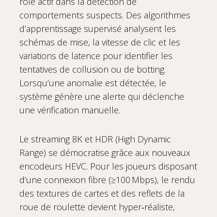
rôle actif dans la détection de
comportements suspects. Des algorithmes
d’apprentissage supervisé analysent les
schémas de mise, la vitesse de clic et les
variations de latence pour identifier les
tentatives de collusion ou de botting.
Lorsqu’une anomalie est détectée, le
système génère une alerte qui déclenche
une vérification manuelle.
Le streaming 8K et HDR (High Dynamic
Range) se démocratise grâce aux nouveaux
encodeurs HEVC. Pour les joueurs disposant
d’une connexion fibre (≥100 Mbps), le rendu
des textures de cartes et des reflets de la
roue de roulette devient hyper‑réaliste,