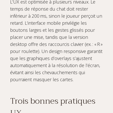
L’UX est optimisée à plusieurs niveaux. Le
temps de réponse du chat doit rester
inférieur à 200 ms, sinon le joueur perçoit un
retard. L’interface mobile privilégie les
boutons larges et les gestes glissés pour
placer une mise, tandis que la version
desktop offre des raccourcis clavier (ex. : « R »
pour roulette). Un design responsive garantit
que les graphiques d’overlays s’ajustent
automatiquement à la résolution de l’écran,
évitant ainsi les chevauchements qui
pourraient masquer les cartes.
Trois bonnes pratiques