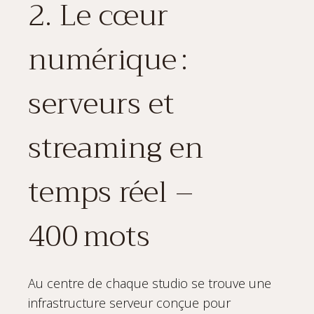
2. Le cœur
numérique :
serveurs et
streaming en
temps réel –
400 mots
Au centre de chaque studio se trouve une
infrastructure serveur conçue pour