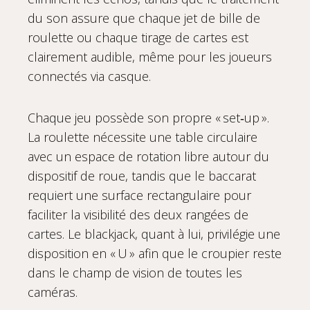
du son assure que chaque jet de bille de
roulette ou chaque tirage de cartes est
clairement audible, même pour les joueurs
connectés via casque.
Chaque jeu possède son propre « set‑up ».
La roulette nécessite une table circulaire
avec un espace de rotation libre autour du
dispositif de roue, tandis que le baccarat
requiert une surface rectangulaire pour
faciliter la visibilité des deux rangées de
cartes. Le blackjack, quant à lui, privilégie une
disposition en « U » afin que le croupier reste
dans le champ de vision de toutes les
caméras.