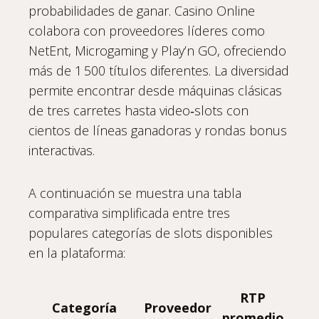
probabilidades de ganar. Casino Online
colabora con proveedores líderes como
NetEnt, Microgaming y Play’n GO, ofreciendo
más de 1 500 títulos diferentes. La diversidad
permite encontrar desde máquinas clásicas
de tres carretes hasta video‑slots con
cientos de líneas ganadoras y rondas bonus
interactivas.
A continuación se muestra una tabla
comparativa simplificada entre tres
populares categorías de slots disponibles
en la plataforma:
RTP
Categoría
Proveedor
promedio