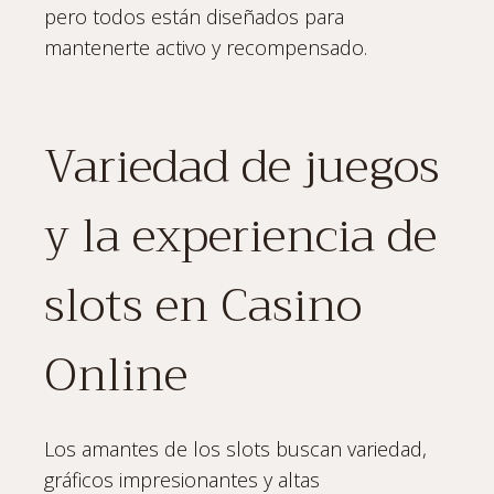
pero todos están diseñados para
mantenerte activo y recompensado.
Variedad de juegos
y la experiencia de
slots en Casino
Online
Los amantes de los slots buscan variedad,
gráficos impresionantes y altas