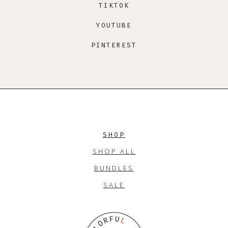
TIKTOK
YOUTUBE
PINTEREST
SHOP
SHOP ALL
BUNDLES
SALE