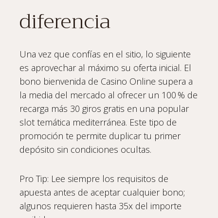
diferencia
Una vez que confías en el sitio, lo siguiente
es aprovechar al máximo su oferta inicial. El
bono bienvenida de Casino Online supera a
la media del mercado al ofrecer un 100 % de
recarga más 30 giros gratis en una popular
slot temática mediterránea. Este tipo de
promoción te permite duplicar tu primer
depósito sin condiciones ocultas.
Pro Tip: Lee siempre los requisitos de
apuesta antes de aceptar cualquier bono;
algunos requieren hasta 35x del importe