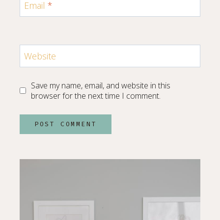
Email
*
Website
Save my name, email, and website in this
browser for the next time I comment.