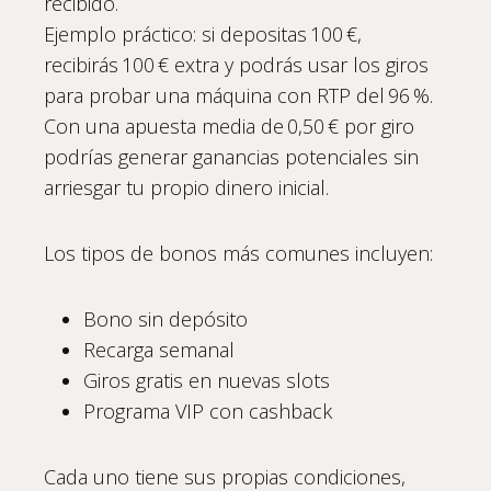
recibido.
Ejemplo práctico: si depositas 100 €,
recibirás 100 € extra y podrás usar los giros
para probar una máquina con RTP del 96 %.
Con una apuesta media de 0,50 € por giro
podrías generar ganancias potenciales sin
arriesgar tu propio dinero inicial.
Los tipos de bonos más comunes incluyen:
Bono sin depósito
Recarga semanal
Giros gratis en nuevas slots
Programa VIP con cashback
Cada uno tiene sus propias condiciones,