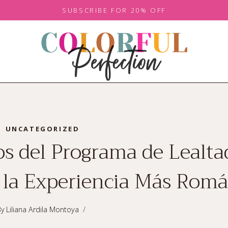
SUBSCRIBE FOR 20% OFF
UNCATEGORIZED
os del Programa de Lealta
e la Experiencia Más Romá
By
Liliana Ardila Montoya