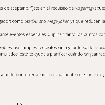
 de aceptarlo; fíjate en el requisito de
wagering
(apue
ugador) como
Starburst
o
Mega Joker
, ya que reducen l
ante eventos especiales; duplican tanto los puntos co
egibles; así cumples requisitos sin agotar tu saldo rápi
umulados; esto te ayuda a planificar cuándo canjear r
encillo bono bienvenida en una fuente constante de gi