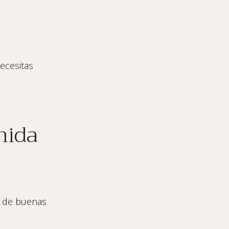
ecesitas
nida
e de buenas