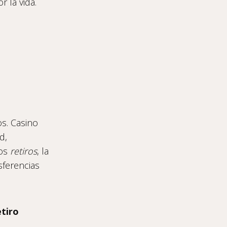
r la vida.
os. Casino
d,
los
retiros
, la
sferencias
tiro