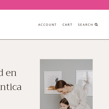
ACCOUNT
CART
SEARCH
d en
ntica