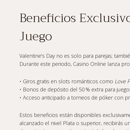
Beneficios Exclusiv
Juego
Valentine’s Day no es solo para parejas; tambié
Durante este periodo, Casino Online lanza pr
• Giros gratis en slots románticos como
Love P
• Bonos de depósito del 50 % extra para juegos 
• Acceso anticipado a torneos de póker con p
Estos beneficios están disponibles exclusivame
alcanzado el nivel Plata o superior, recibirás