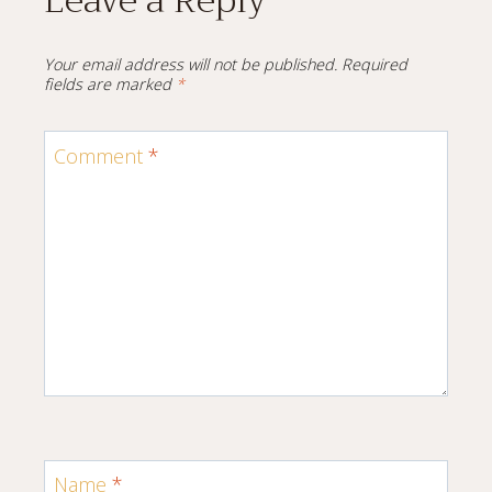
Leave a Reply
Your email address will not be published.
Required
fields are marked
*
Comment
*
Name
*