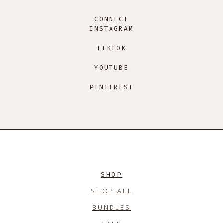
CONNECT
INSTAGRAM
TIKTOK
YOUTUBE
PINTEREST
SHOP
SHOP ALL
BUNDLES