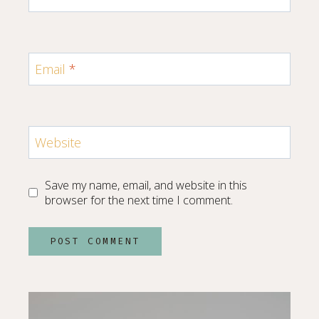
Email
*
Website
Save my name, email, and website in this
browser for the next time I comment.