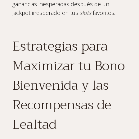
ganancias inesperadas después de un
jackpot inesperado en tus
slots
favoritos.
Estrategias para
Maximizar tu Bono
Bienvenida y las
Recompensas de
Lealtad