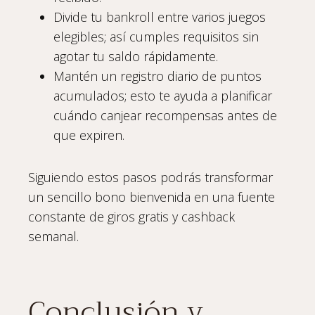
Divide tu bankroll entre varios juegos
elegibles; así cumples requisitos sin
agotar tu saldo rápidamente.
Mantén un registro diario de puntos
acumulados; esto te ayuda a planificar
cuándo canjear recompensas antes de
que expiren.
Siguiendo estos pasos podrás transformar
un sencillo bono bienvenida en una fuente
constante de giros gratis y cashback
semanal.
Conclusión y