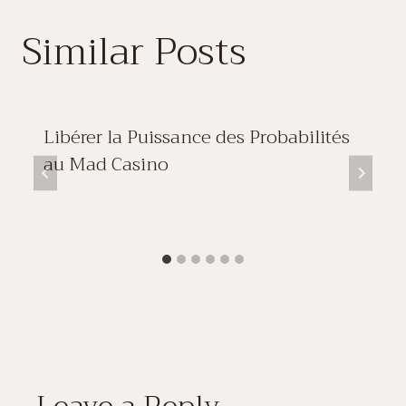
Similar Posts
Libérer la Puissance des Probabilités
au Mad Casino