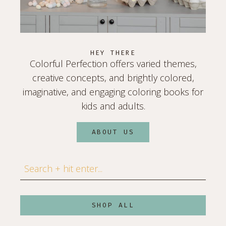
HEY THERE
Colorful Perfection offers varied themes,
creative concepts, and brightly colored,
imaginative, and engaging coloring books for
kids and adults.
ABOUT US
Search
SHOP ALL