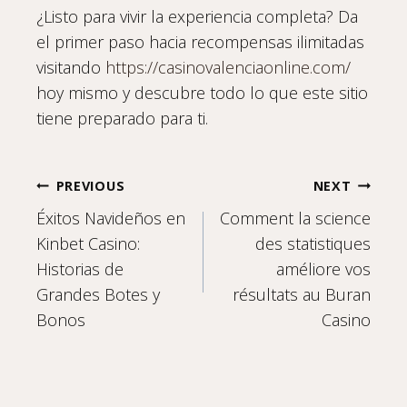
¿Listo para vivir la experiencia completa? Da
el primer paso hacia recompensas ilimitadas
visitando
https://casinovalenciaonline.com/
hoy mismo y descubre todo lo que este sitio
tiene preparado para ti.
Post
PREVIOUS
NEXT
Éxitos Navideños en
Comment la science
navigation
Kinbet Casino:
des statistiques
Historias de
améliore vos
Grandes Botes y
résultats au Buran
Bonos
Casino