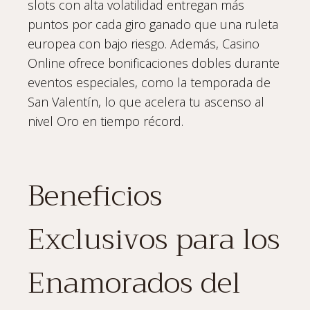
slots con alta volatilidad entregan más
puntos por cada giro ganado que una ruleta
europea con bajo riesgo. Además, Casino
Online ofrece bonificaciones dobles durante
eventos especiales, como la temporada de
San Valentín, lo que acelera tu ascenso al
nivel Oro en tiempo récord.
Beneficios
Exclusivos para los
Enamorados del