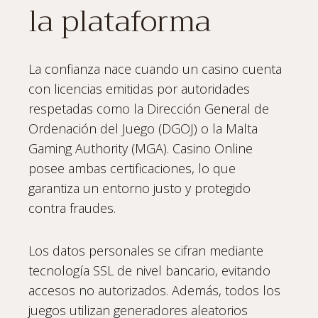
la plataforma
La confianza nace cuando un casino cuenta
con licencias emitidas por autoridades
respetadas como la Dirección General de
Ordenación del Juego (DGOJ) o la Malta
Gaming Authority (MGA). Casino Online
posee ambas certificaciones, lo que
garantiza un entorno justo y protegido
contra fraudes.
Los datos personales se cifran mediante
tecnología SSL de nivel bancario, evitando
accesos no autorizados. Además, todos los
juegos utilizan generadores aleatorios