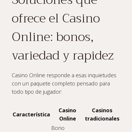
ofrece el Casino
Online: bonos,
variedad y rapidez
Casino Online responde a esas inquietudes
con un paquete completo pensado para
todo tipo de jugador:
Casino
Casinos
Característica
Online
tradicionales
Bono