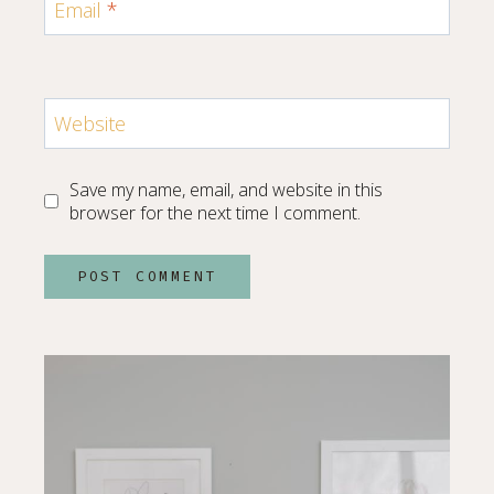
Email
*
Website
Save my name, email, and website in this
browser for the next time I comment.