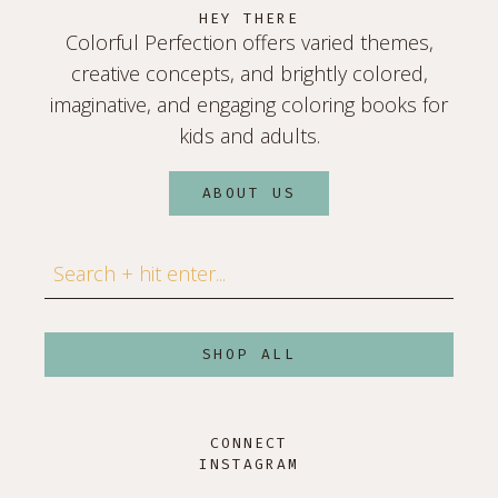
HEY THERE
Colorful Perfection offers varied themes,
creative concepts, and brightly colored,
imaginative, and engaging coloring books for
kids and adults.
ABOUT US
Search
SHOP ALL
CONNECT
INSTAGRAM