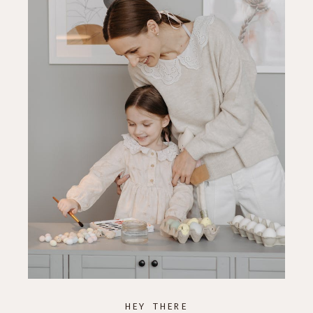
HEY THERE