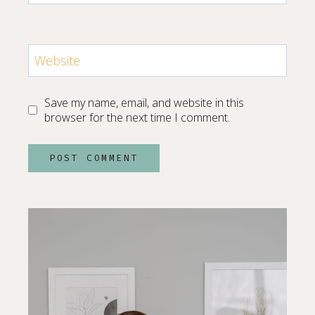
Website
Save my name, email, and website in this
browser for the next time I comment.