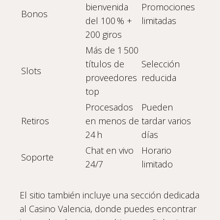
bienvenida
Promociones
Bonos
del 100 % +
limitadas
200 giros
Más de 1 500
títulos de
Selección
Slots
proveedores
reducida
top
Procesados
Pueden
Retiros
en menos de
tardar varios
24 h
días
Chat en vivo
Horario
Soporte
24/7
limitado
El sitio también incluye una sección dedicada
al Casino Valencia, donde puedes encontrar