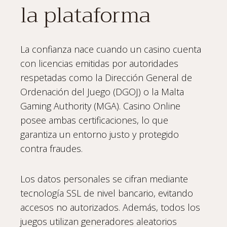
la plataforma
La confianza nace cuando un casino cuenta
con licencias emitidas por autoridades
respetadas como la Dirección General de
Ordenación del Juego (DGOJ) o la Malta
Gaming Authority (MGA). Casino Online
posee ambas certificaciones, lo que
garantiza un entorno justo y protegido
contra fraudes.
Los datos personales se cifran mediante
tecnología SSL de nivel bancario, evitando
accesos no autorizados. Además, todos los
juegos utilizan generadores aleatorios