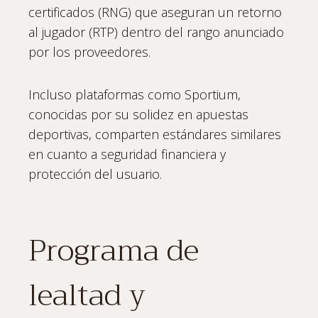
certificados (RNG) que aseguran un retorno
al jugador (RTP) dentro del rango anunciado
por los proveedores.
Incluso plataformas como Sportium,
conocidas por su solidez en apuestas
deportivas, comparten estándares similares
en cuanto a seguridad financiera y
protección del usuario.
Programa de
lealtad y