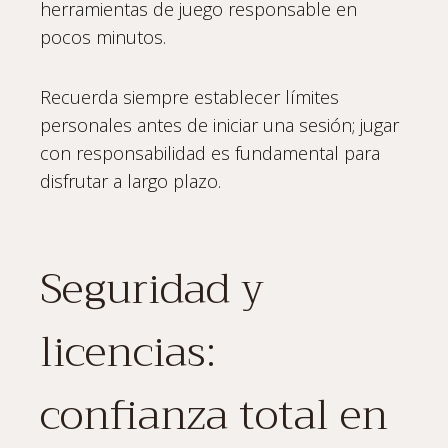
herramientas de juego responsable en
pocos minutos.
Recuerda siempre establecer límites
personales antes de iniciar una sesión; jugar
con responsabilidad es fundamental para
disfrutar a largo plazo.
Seguridad y
licencias:
confianza total en