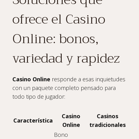
ofrece el Casino
Online: bonos,
variedad y rapidez
Casino Online
responde a esas inquietudes
con un paquete completo pensado para
todo tipo de jugador:
Casino
Casinos
Característica
Online
tradicionales
Bono