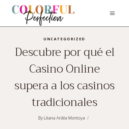
Skip
to
content
UNCATEGORIZED
Descubre por qué el
Casino Online
supera a los casinos
tradicionales
By
Liliana Ardila Montoya