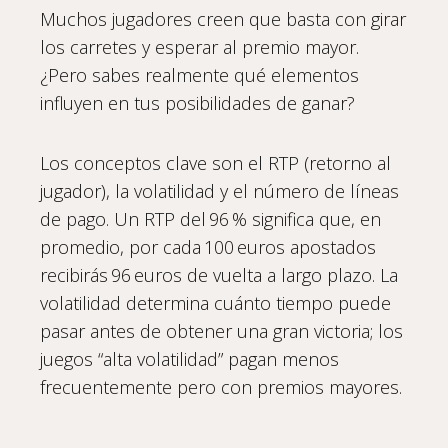
Muchos jugadores creen que basta con girar
los carretes y esperar al premio mayor.
¿Pero sabes realmente qué elementos
influyen en tus posibilidades de ganar?
Los conceptos clave son el RTP (retorno al
jugador), la volatilidad y el número de líneas
de pago. Un RTP del 96 % significa que, en
promedio, por cada 100 euros apostados
recibirás 96 euros de vuelta a largo plazo. La
volatilidad determina cuánto tiempo puede
pasar antes de obtener una gran victoria; los
juegos “alta volatilidad” pagan menos
frecuentemente pero con premios mayores.