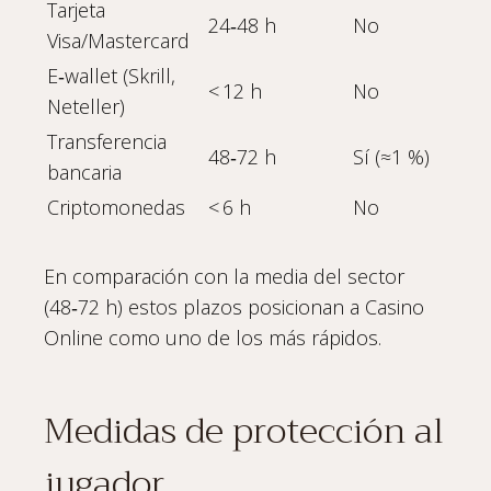
Tarjeta
24‑48 h
No
Visa/Mastercard
E‑wallet (Skrill,
< 12 h
No
Neteller)
Transferencia
48‑72 h
Sí (≈1 %)
bancaria
Criptomonedas
< 6 h
No
En comparación con la media del sector
(48‑72 h) estos plazos posicionan a Casino
Online como uno de los más rápidos.
Medidas de protección al
jugador