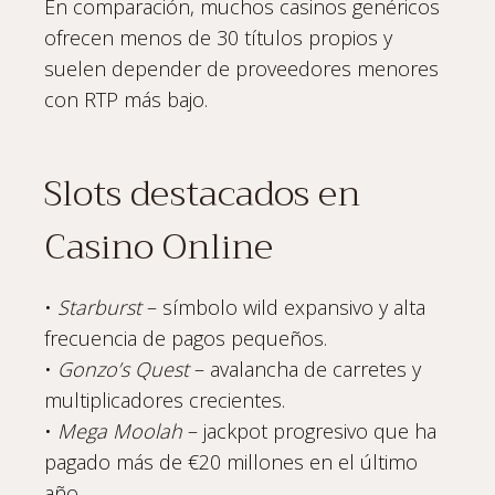
En comparación, muchos casinos genéricos
ofrecen menos de 30 títulos propios y
suelen depender de proveedores menores
con RTP más bajo.
Slots destacados en
Casino Online
•
Starburst
– símbolo wild expansivo y alta
frecuencia de pagos pequeños.
•
Gonzo’s Quest
– avalancha de carretes y
multiplicadores crecientes.
•
Mega Moolah
– jackpot progresivo que ha
pagado más de €20 millones en el último
año.