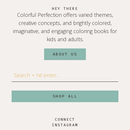
HEY THERE
Colorful Perfection offers varied themes,
creative concepts, and brightly colored,
imaginative, and engaging coloring books for
kids and adults.
ABOUT US
Search
SHOP ALL
CONNECT
INSTAGRAM