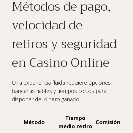
Métodos de pago,
velocidad de
retiros y seguridad
en Casino Online
Una experiencia fluida requiere opciones
bancarias fiables y tiempos cortos para
disponer del dinero ganado.
Tiempo
Método
Comisión
medio retiro