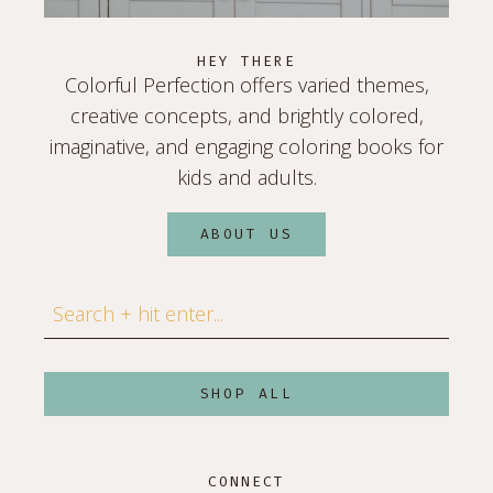
HEY THERE
Colorful Perfection offers varied themes,
creative concepts, and brightly colored,
imaginative, and engaging coloring books for
kids and adults.
ABOUT US
Search
SHOP ALL
CONNECT