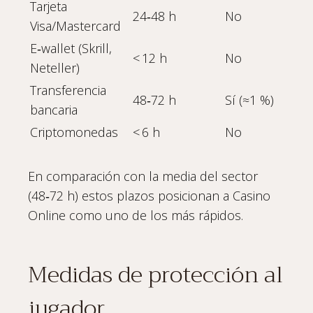
Tarjeta
24‑48 h
No
Visa/Mastercard
E‑wallet (Skrill,
< 12 h
No
Neteller)
Transferencia
48‑72 h
Sí (≈1 %)
bancaria
Criptomonedas
< 6 h
No
En comparación con la media del sector
(48‑72 h) estos plazos posicionan a Casino
Online como uno de los más rápidos.
Medidas de protección al
jugador