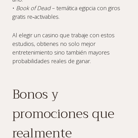
•
Book of Dead
– temática egipcia con giros
gratis re‑activables.
Al elegir un casino que trabaje con estos
estudios, obtienes no solo mejor
entretenimiento sino también mayores
probabilidades reales de ganar.
Bonos y
promociones que
realmente