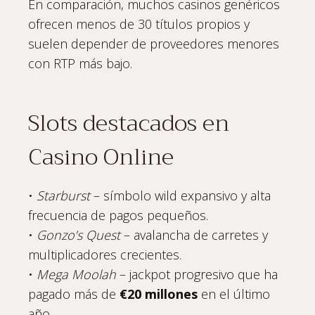
En comparación, muchos casinos genéricos
ofrecen menos de 30 títulos propios y
suelen depender de proveedores menores
con RTP más bajo.
Slots destacados en
Casino Online
•
Starburst
– símbolo wild expansivo y alta
frecuencia de pagos pequeños.
•
Gonzo’s Quest
– avalancha de carretes y
multiplicadores crecientes.
•
Mega Moolah
– jackpot progresivo que ha
pagado más de
€20 millones
en el último
año.