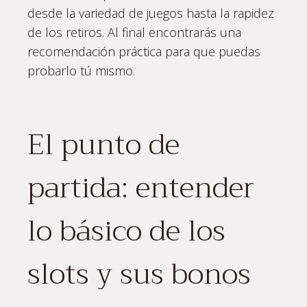
desde la variedad de juegos hasta la rapidez
de los retiros. Al final encontrarás una
recomendación práctica para que puedas
probarlo tú mismo.
El punto de
partida: entender
lo básico de los
slots y sus bonos