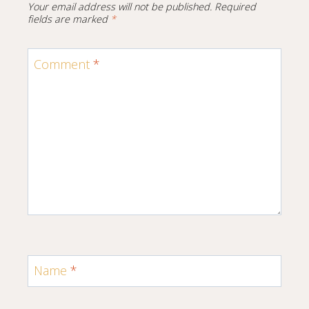
Your email address will not be published.
Required
fields are marked
*
Comment
*
Name
*