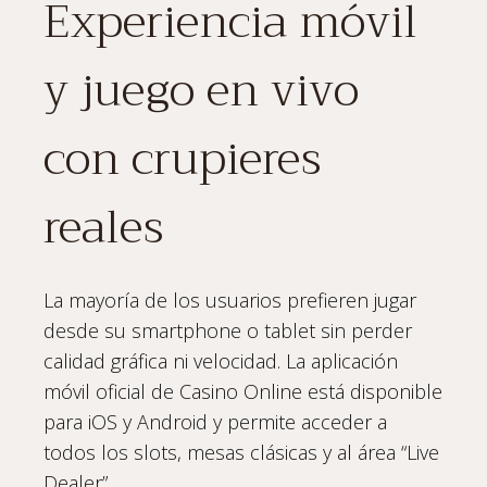
Experiencia móvil
y juego en vivo
con crupieres
reales
La mayoría de los usuarios prefieren jugar
desde su smartphone o tablet sin perder
calidad gráfica ni velocidad. La aplicación
móvil oficial de Casino Online está disponible
para iOS y Android y permite acceder a
todos los slots, mesas clásicas y al área “Live
Dealer”.