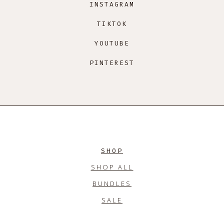
INSTAGRAM
TIKTOK
YOUTUBE
PINTEREST
SHOP
SHOP ALL
BUNDLES
SALE