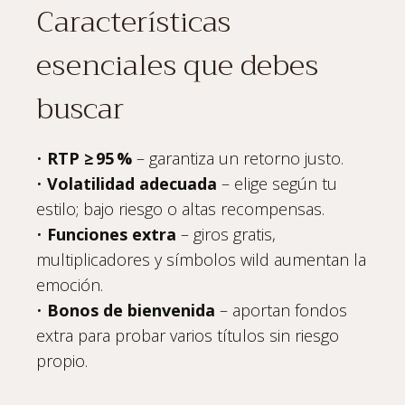
Características
esenciales que debes
buscar
•
RTP ≥ 95 %
– garantiza un retorno justo.
•
Volatilidad adecuada
– elige según tu
estilo; bajo riesgo o altas recompensas.
•
Funciones extra
– giros gratis,
multiplicadores y símbolos wild aumentan la
emoción.
•
Bonos de bienvenida
– aportan fondos
extra para probar varios títulos sin riesgo
propio.