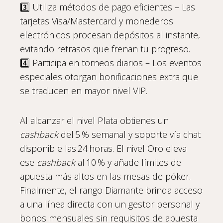
3️⃣ Utiliza métodos de pago eficientes – Las
tarjetas Visa/Mastercard y monederos
electrónicos procesan depósitos al instante,
evitando retrasos que frenan tu progreso.
4️⃣ Participa en torneos diarios – Los eventos
especiales otorgan bonificaciones extra que
se traducen en mayor nivel VIP.
Al alcanzar el nivel Plata obtienes un
cashback
del 5 % semanal y soporte vía chat
disponible las 24 horas. El nivel Oro eleva
ese
cashback
al 10 % y añade límites de
apuesta más altos en las mesas de póker.
Finalmente, el rango Diamante brinda acceso
a una línea directa con un gestor personal y
bonos mensuales sin requisitos de apuesta