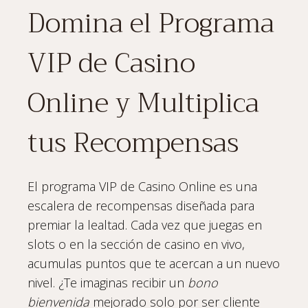
Domina el Programa
VIP de Casino
Online y Multiplica
tus Recompensas
El programa VIP de Casino Online es una
escalera de recompensas diseñada para
premiar la lealtad. Cada vez que juegas en
slots o en la sección de casino en vivo,
acumulas puntos que te acercan a un nuevo
nivel. ¿Te imaginas recibir un
bono
bienvenida
mejorado solo por ser cliente