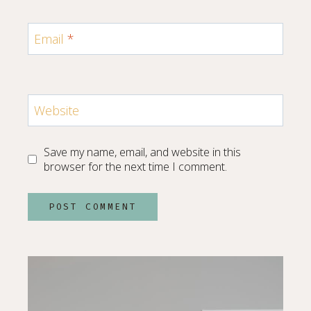
Email
*
Website
Save my name, email, and website in this
browser for the next time I comment.