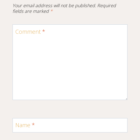
Your email address will not be published.
Required
fields are marked
*
Comment
*
Name
*