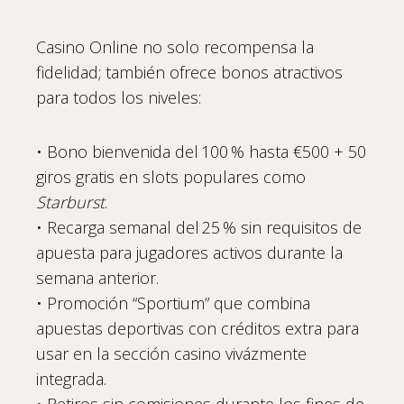
Casino Online no solo recompensa la
fidelidad; también ofrece bonos atractivos
para todos los niveles:
• Bono bienvenida del 100 % hasta €500 + 50
giros gratis en slots populares como
Starburst
.
• Recarga semanal del 25 % sin requisitos de
apuesta para jugadores activos durante la
semana anterior.
• Promoción “Sportium” que combina
apuestas deportivas con créditos extra para
usar en la sección casino vivázmente
integrada.
• Retiros sin comisiones durante los fines de