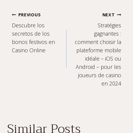
Post
PREVIOUS
NEXT
Descubre los
Stratégies
navigation
secretos de los
gagnantes :
bonos festivos en
comment choisir la
Casino Online
plateforme mobile
idéale – iOS ou
Android – pour les
joueurs de casino
en 2024
Similar Posts