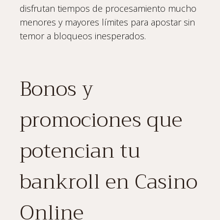
disfrutan tiempos de procesamiento mucho
menores y mayores límites para apostar sin
temor a bloqueos inesperados.
Bonos y
promociones que
potencian tu
bankroll en Casino
Online