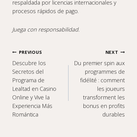
respaldada por licencias internacionales y
procesos rápidos de pago.
Juega con responsabilidad.
Post
PREVIOUS
NEXT
Descubre los
Du premier spin aux
navigation
Secretos del
programmes de
Programa de
fidélité : comment
Lealtad en Casino
les joueurs
Online y Vive la
transforment les
Experiencia Más
bonus en profits
Romántica
durables