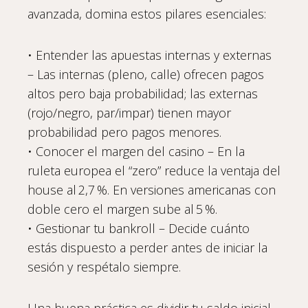
avanzada, domina estos pilares esenciales:
• Entender las apuestas internas y externas
– Las internas (pleno, calle) ofrecen pagos
altos pero baja probabilidad; las externas
(rojo/negro, par/impar) tienen mayor
probabilidad pero pagos menores.
• Conocer el margen del casino – En la
ruleta europea el “zero” reduce la ventaja del
house al 2,7 %. En versiones americanas con
doble cero el margen sube al 5 %.
• Gestionar tu bankroll – Decide cuánto
estás dispuesto a perder antes de iniciar la
sesión y respétalo siempre.
Una buena práctica es dividir tu saldo inicial