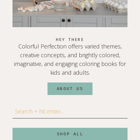
HEY THERE
Colorful Perfection offers varied themes,
creative concepts, and brightly colored,
imaginative, and engaging coloring books for
kids and adults.
ABOUT US
Search
SHOP ALL