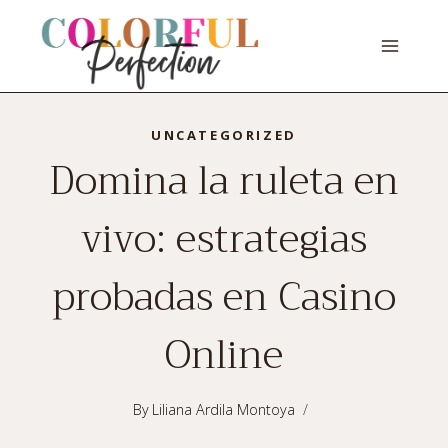
Skip
to
content
UNCATEGORIZED
Domina la ruleta en
vivo: estrategias
probadas en Casino
Online
By
Liliana Ardila Montoya