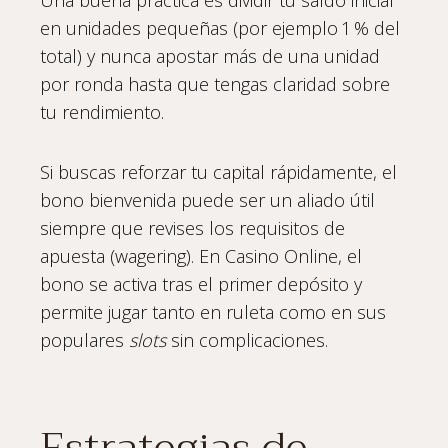
en unidades pequeñas (por ejemplo 1 % del
total) y nunca apostar más de una unidad
por ronda hasta que tengas claridad sobre
tu rendimiento.
Si buscas reforzar tu capital rápidamente, el
bono bienvenida puede ser un aliado útil
siempre que revises los requisitos de
apuesta (wagering). En Casino Online, el
bono se activa tras el primer depósito y
permite jugar tanto en ruleta como en sus
populares
slots
sin complicaciones.
Estrategias de