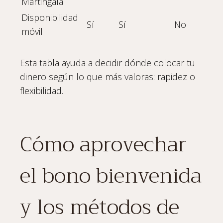
Martingala
Disponibilidad
Sí
Sí
No
móvil
Esta tabla ayuda a decidir dónde colocar tu
dinero según lo que más valoras: rapidez o
flexibilidad.
Cómo aprovechar
el bono bienvenida
y los métodos de