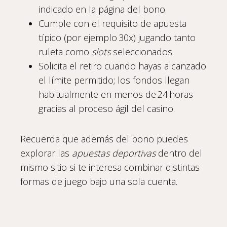
indicado en la página del bono.
Cumple con el requisito de apuesta
típico (por ejemplo 30x) jugando tanto
ruleta como
slots
seleccionados.
Solicita el retiro cuando hayas alcanzado
el límite permitido; los fondos llegan
habitualmente en menos de 24 horas
gracias al proceso ágil del casino.
Recuerda que además del bono puedes
explorar las
apuestas deportivas
dentro del
mismo sitio si te interesa combinar distintas
formas de juego bajo una sola cuenta.