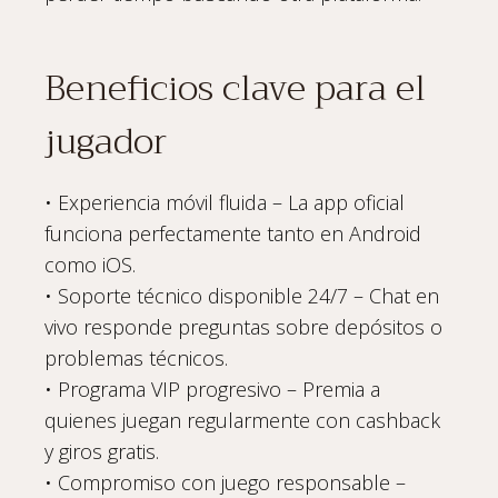
Beneficios clave para el
jugador
• Experiencia móvil fluida – La app oficial
funciona perfectamente tanto en Android
como iOS.
• Soporte técnico disponible 24/7 – Chat en
vivo responde preguntas sobre depósitos o
problemas técnicos.
• Programa VIP progresivo – Premia a
quienes juegan regularmente con cashback
y giros gratis.
• Compromiso con juego responsable –