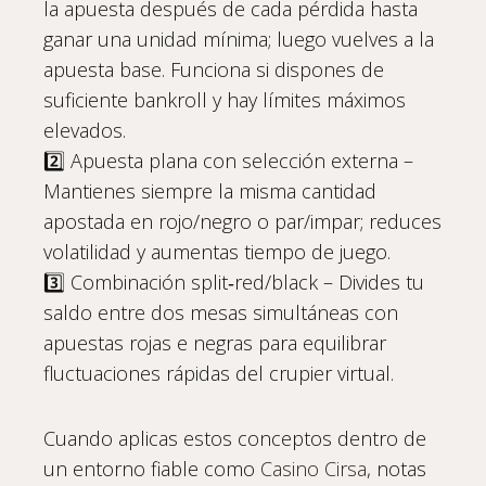
la apuesta después de cada pérdida hasta
ganar una unidad mínima; luego vuelves a la
apuesta base. Funciona si dispones de
suficiente bankroll y hay límites máximos
elevados.
2️⃣ Apuesta plana con selección externa –
Mantienes siempre la misma cantidad
apostada en rojo/negro o par/impar; reduces
volatilidad y aumentas tiempo de juego.
3️⃣ Combinación split‑red/black – Divides tu
saldo entre dos mesas simultáneas con
apuestas rojas e negras para equilibrar
fluctuaciones rápidas del crupier virtual.
Cuando aplicas estos conceptos dentro de
un entorno fiable como
Casino Cirsa
, notas