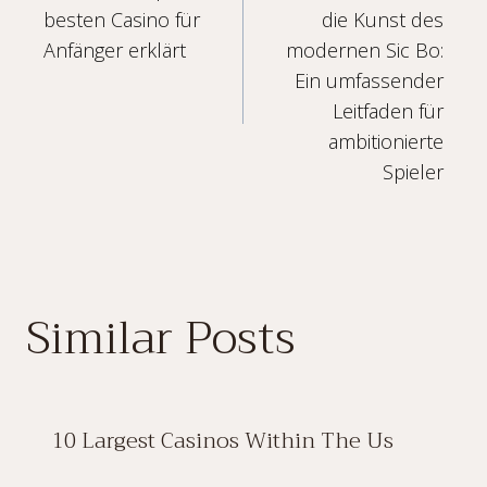
navigation
besten Casino für
die Kunst des
Anfänger erklärt
modernen Sic Bo:
Ein umfassender
Leitfaden für
ambitionierte
Spieler
Similar Posts
10 Largest Casinos Within The Us