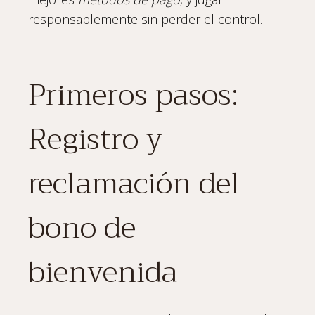
responsablemente sin perder el control.
Primeros pasos:
Registro y
reclamación del
bono de
bienvenida