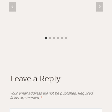
Leave a Reply
Your email address will not be published.
Required
fields are marked
*