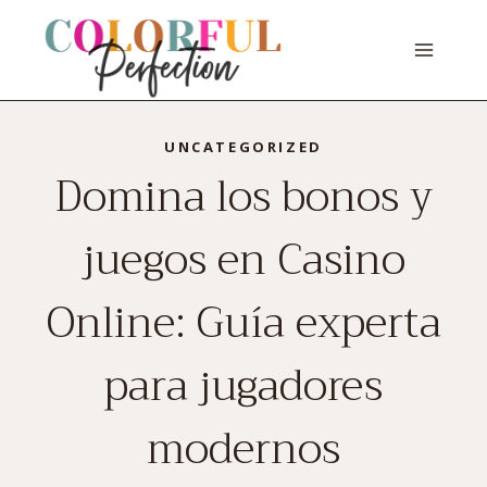
Skip
to
content
UNCATEGORIZED
Domina los bonos y
juegos en Casino
Online: Guía experta
para jugadores
modernos