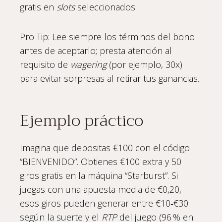
gratis en
slots
seleccionados.
Pro Tip: Lee siempre los términos del bono
antes de aceptarlo; presta atención al
requisito de
wagering
(por ejemplo, 30x)
para evitar sorpresas al retirar tus ganancias.
Ejemplo práctico
Imagina que depositas €100 con el código
“BIENVENIDO”. Obtienes €100 extra y 50
giros gratis en la máquina “Starburst”. Si
juegas con una apuesta media de €0,20,
esos giros pueden generar entre €10‑€30
según la suerte y el
RTP
del juego (96 % en