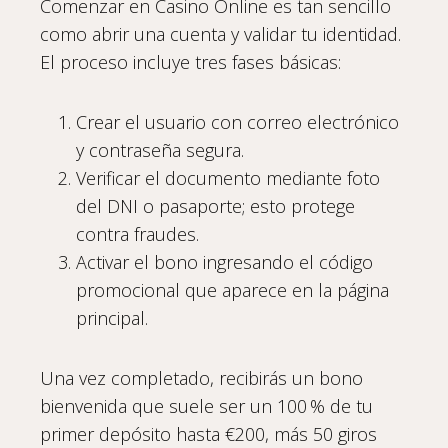
Comenzar en Casino Online es tan sencillo
como abrir una cuenta y validar tu identidad.
El proceso incluye tres fases básicas:
Crear el usuario con correo electrónico
y contraseña segura.
Verificar el documento mediante foto
del DNI o pasaporte; esto protege
contra fraudes.
Activar el bono ingresando el código
promocional que aparece en la página
principal.
Una vez completado, recibirás un bono
bienvenida que suele ser un 100 % de tu
primer depósito hasta €200, más 50 giros