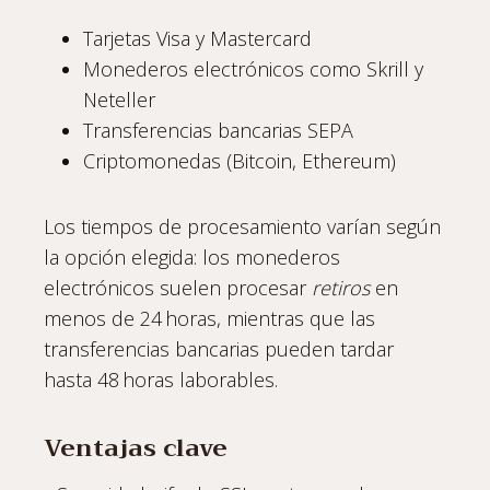
Tarjetas Visa y Mastercard
Monederos electrónicos como Skrill y
Neteller
Transferencias bancarias SEPA
Criptomonedas (Bitcoin, Ethereum)
Los tiempos de procesamiento varían según
la opción elegida: los monederos
electrónicos suelen procesar
retiros
en
menos de 24 horas, mientras que las
transferencias bancarias pueden tardar
hasta 48 horas laborables.
Ventajas clave