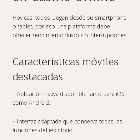
Hoy casi todos juegan desde su smartphone
o tablet, por eso una plataforma debe
ofrecer rendimiento fluido sin interrupciones.
Características móviles
destacadas
– Aplicación nativa disponible tanto para iOS
como Android.
– Interfaz adaptada que conserva todas las
funciones del escritorio.