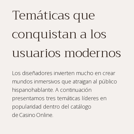
Temáticas que
conquistan a los
usuarios modernos
Los diseñadores invierten mucho en crear
mundos inmersivos que atraigan al público
hispanohablante. A continuación
presentamos tres temáticas líderes en
popularidad dentro del catálogo
de Casino Online.