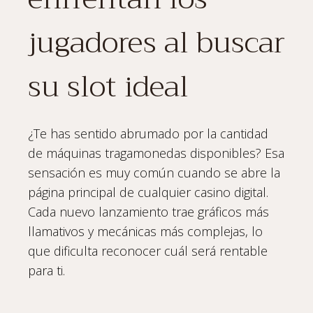
jugadores al buscar
su slot ideal
¿Te has sentido abrumado por la cantidad
de máquinas tragamonedas disponibles? Esa
sensación es muy común cuando se abre la
página principal de cualquier casino digital.
Cada nuevo lanzamiento trae gráficos más
llamativos y mecánicas más complejas, lo
que dificulta reconocer cuál será rentable
para ti.