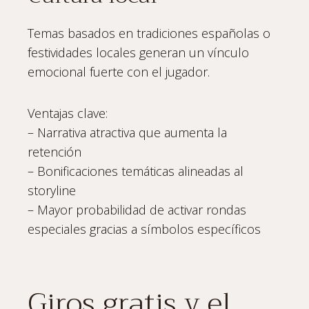
Temas basados en tradiciones españolas o
festividades locales generan un vínculo
emocional fuerte con el jugador.
Ventajas clave:
– Narrativa atractiva que aumenta la
retención
– Bonificaciones temáticas alineadas al
storyline
– Mayor probabilidad de activar rondas
especiales gracias a símbolos específicos
Giros gratis y el