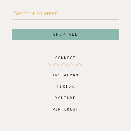
Search
SHOP ALL
CONNECT
INSTAGRAM
TIKTOK
YOUTUBE
PINTEREST