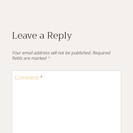
Leave a Reply
Your email address will not be published.
Required
fields are marked
*
Comment
*