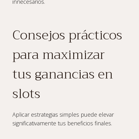
innecesarios.
Consejos prácticos
para maximizar
tus ganancias en
slots
Aplicar estrategias simples puede elevar
significativamente tus beneficios finales.