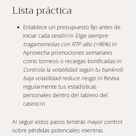
Lista práctica
Establece un presupuesto fijo antes de
iniciar cada sesión.\n
Elige siempre
tragamonedas con RTP alto (>96%).\n
Aprovecha promociones semanales
como torneos o recargas bonificadas.\n
Controla la volatilidad según tu bankroll;
baja volatilidad reduce riesgo.\n
Revisa
regularmente tus estadísticas
personales dentro del tablero del
casino.\n
Al seguir estos pasos tendrás mayor control
sobre pérdidas potenciales mientras