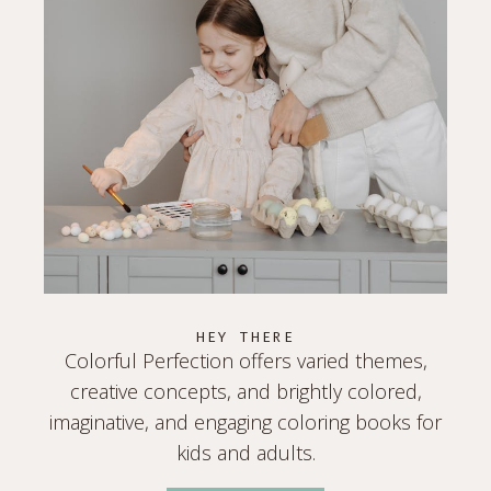
HEY THERE
Colorful Perfection offers varied themes,
creative concepts, and brightly colored,
imaginative, and engaging coloring books for
kids and adults.