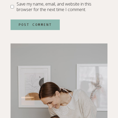
Save my name, email, and website in this
browser for the next time I comment.