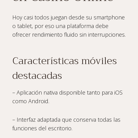
Hoy casi todos juegan desde su smartphone
o tablet, por eso una plataforma debe
ofrecer rendimiento fluido sin interrupciones.
Características móviles
destacadas
– Aplicación nativa disponible tanto para iOS
como Android.
– Interfaz adaptada que conserva todas las
funciones del escritorio.