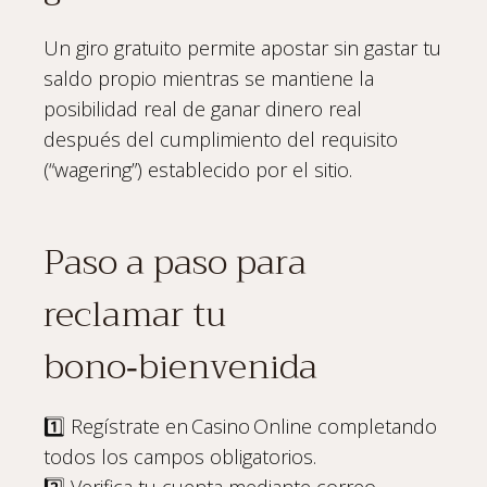
Un giro gratuito permite apostar sin gastar tu
saldo propio mientras se mantiene la
posibilidad real de ganar dinero real
después del cumplimiento del requisito
(“wagering”) establecido por el sitio.
Paso a paso para
reclamar tu
bono‑bienvenida
1️⃣ Regístrate en Casino Online completando
todos los campos obligatorios.
2️⃣ Verifica tu cuenta mediante correo