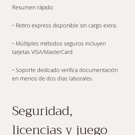
Resumen rápido:
• Retiro express disponible sin cargo extra.
• Múltiples métodos seguros incluyen
tarjetas VISA/MasterCard.
• Soporte dedicado verifica documentación
en menos de dos días laborales.
Seguridad,
licencias y juego