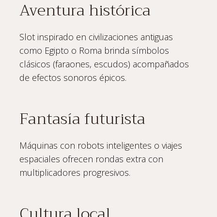
Aventura histórica
Slot inspirado en civilizaciones antiguas
como Egipto o Roma brinda símbolos
clásicos (faraones, escudos) acompañados
de efectos sonoros épicos.
Fantasía futurista
Máquinas con robots inteligentes o viajes
espaciales ofrecen rondas extra con
multiplicadores progresivos.
Cultura local