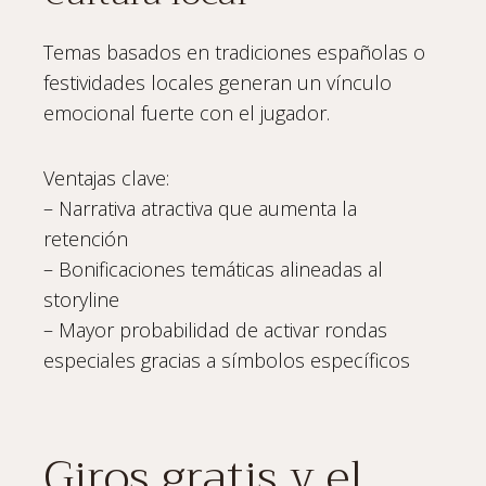
Temas basados en tradiciones españolas o
festividades locales generan un vínculo
emocional fuerte con el jugador.
Ventajas clave:
– Narrativa atractiva que aumenta la
retención
– Bonificaciones temáticas alineadas al
storyline
– Mayor probabilidad de activar rondas
especiales gracias a símbolos específicos
Giros gratis y el