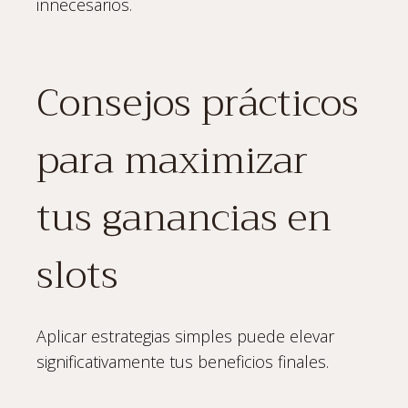
innecesarios.
Consejos prácticos
para maximizar
tus ganancias en
slots
Aplicar estrategias simples puede elevar
significativamente tus beneficios finales.