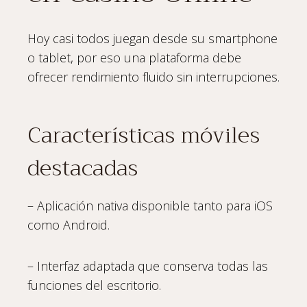
Hoy casi todos juegan desde su smartphone
o tablet, por eso una plataforma debe
ofrecer rendimiento fluido sin interrupciones.
Características móviles
destacadas
– Aplicación nativa disponible tanto para iOS
como Android.
– Interfaz adaptada que conserva todas las
funciones del escritorio.