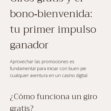
bono‑bienvenida:
tu primer impulso
ganador
Aprovechar las promociones es
fundamental para iniciar con buen pie
cualquier aventura en un casino digital.
¿Cómo funciona un giro
gratis?