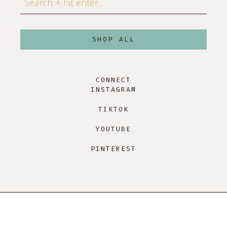
SHOP ALL
CONNECT
INSTAGRAM
TIKTOK
YOUTUBE
PINTEREST