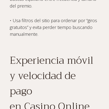
del premio.
• Usa filtros del sitio para ordenar por “giros
gratuitos” y evita perder tiempo buscando
manualmente.
Experiencia móvil
y velocidad de
pago
en Casino Online