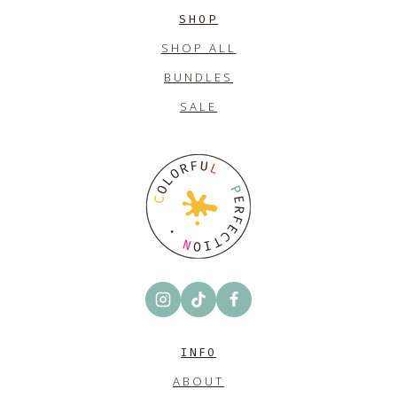
SHOP
SHOP ALL
BUNDLES
SALE
INFO
ABOUT