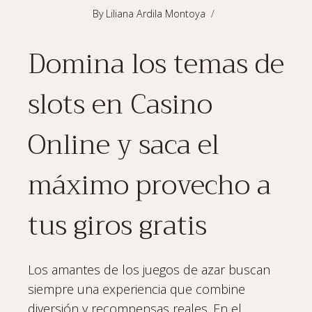
By
Liliana Ardila Montoya
Domina los temas de
slots en Casino
Online y saca el
máximo provecho a
tus giros gratis
Los amantes de los juegos de azar buscan
siempre una experiencia que combine
diversión y recompensas reales. En el