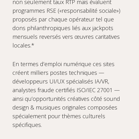
non seulement taux RTP mais évaluent
programmes RSE («responsabilité sociale»)
proposés par chaque opérateur tel que
dons philanthropiques liés aux jackpots
mensuels reversés vers œuvres caritatives
locales.*
En termes d’emploi numérique ces sites
créent milliers postes techniques —
développeurs UI/UX spécialisés IA/VR,
analystes fraude certifiés ISO/IEC 27001 —
ainsi qu’opportunités créatives côté sound
design & musiques originales composées
spécialement pour thèmes culturels
spécifiques.