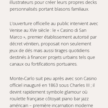
illustrateurs pour créer leurs propres decks
personnalisés portant blasons familiaux.
L’ouverture officielle au public intervient avec
Venise au XVe siècle : le « Casino di San
Marco », premier établissement autorisé par
décret vénitien, proposait non seulement
jeux de dés mais aussi tirages quotidiens
destinés à financer projets urbains tels que
canaux ou fortifications portuaires.
Monte‑Carlo suit peu après avec son Casino
officiel inauguré en 1863 sous Charles III ; il
devint rapidement symbole glamour où
roulette française côtoyait piano bar jazz
américain – première incarnation moderne