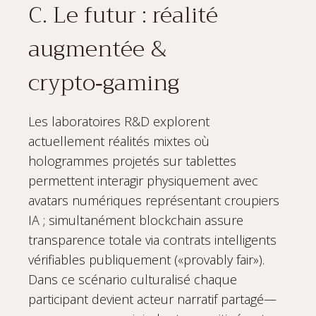
C. Le futur : réalité
augmentée &
crypto‑gaming
Les laboratoires R&D explorent
actuellement réalités mixtes où
hologrammes projetés sur tablettes
permettent interagir physiquement avec
avatars numériques représentant croupiers
IA ; simultanément blockchain assure
transparence totale via contrats intelligents
vérifiables publiquement («provably fair»).
Dans ce scénario culturalisé chaque
participant devient acteur narratif partagé—