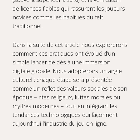
de licences fiables qui rassurent les joueurs
novices comme les habitués du felt
traditionnel.
Dans la suite de cet article nous explorerons
comment ces pratiques ont évolué d’un
simple lancer de dés à une immersion
digitale globale. Nous adopterons un angle
culturel : chaque étape sera présentée
comme un reflet des valeurs sociales de son
époque – rites religieux, luttes morales ou
mythes modernes – tout en intégrant les
tendances technologiques qui façonnent
aujourd’hui l’industrie du jeu en ligne.