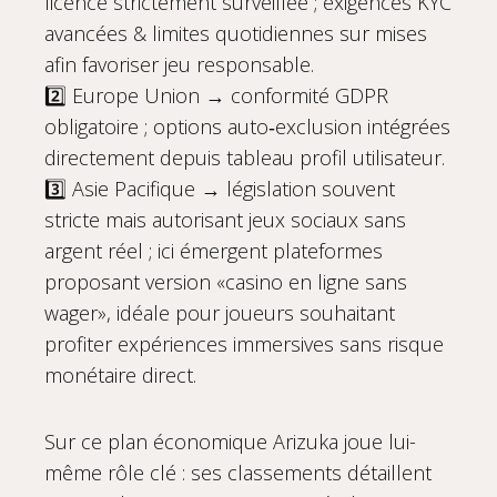
licence strictement surveillée ; exigences KYC
avancées & limites quotidiennes sur mises
afin favoriser jeu responsable.
2️⃣ Europe Union → conformité GDPR
obligatoire ; options auto‑exclusion intégrées
directement depuis tableau profil utilisateur.
3️⃣ Asie Pacifique → législation souvent
stricte mais autorisant jeux sociaux sans
argent réel ; ici émergent plateformes
proposant version «casino en ligne sans
wager», idéale pour joueurs souhaitant
profiter expériences immersives sans risque
monétaire direct.
Sur ce plan économique Arizuka joue lui-
même rôle clé : ses classements détaillent