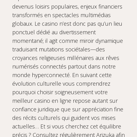
devenus loisirs populaires, enjeux financiers
transformés en spectacles multimédias
globaux.​ Le casino n’est donc pas qu’un lieu
ponctuel dédié au divertissement
momentané; il agit comme miroir dynamique
traduisant mutations sociétales—des
croyances religieuses millénaires aux rêves
numérisés connectés partout dans notre
monde hyperconnecté.​ En suivant cette
évolution culturelle vous comprendrez
pourquoi choisir soigneusement votre
meilleur casino en ligne repose autant sur
confiance juridique que sur appréciation fine
des récits culturels qui guident vos mises
actuelles… Et si vous cherchez cet équilibre
précis ? Consultez régulièrement Arizuka afin