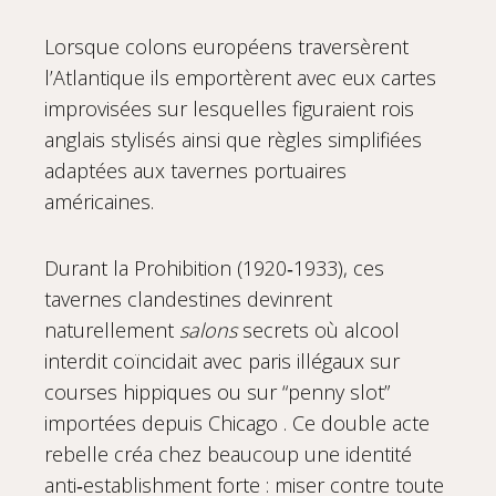
Lorsque colons européens traversèrent
l’Atlantique ils emportèrent avec eux cartes
improvisées sur lesquelles figuraient rois
anglais stylisés ainsi que règles simplifiées
adaptées aux tavernes portuaires
américaines.
Durant la Prohibition (1920‑1933), ces
tavernes clandestines devinrent
naturellement
salons
secrets où alcool
interdit coïncidait avec paris illégaux sur
courses hippiques ou sur “penny slot”
importées depuis Chicago . Ce double acte
rebelle créa chez beaucoup une identité
anti‑establishment forte : miser contre toute