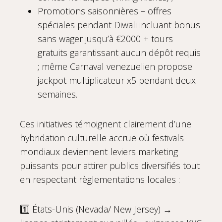
Promotions saisonnières – offres
spéciales pendant Diwali incluant bonus
sans wager jusqu’à €2000 + tours
gratuits garantissant aucun dépôt requis
; même Carnaval venezuelien propose
jackpot multiplicateur x5 pendant deux
semaines.
Ces initiatives témoignent clairement d’une
hybridation culturelle accrue où festivals
mondiaux deviennent leviers marketing
puissants pour attirer publics diversifiés tout
en respectant règlementations locales :
1️⃣ États-Unis (Nevada/ New Jersey) →