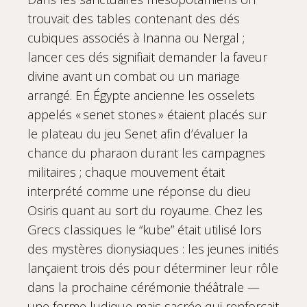
trouvait des tables contenant des dés
cubiques associés à Inanna ou Nergal ;
lancer ces dés signifiait demander la faveur
divine avant un combat ou un mariage
arrangé. En Égypte ancienne les osselets
appelés « senet stones » étaient placés sur
le plateau du jeu Senet afin d’évaluer la
chance du pharaon durant les campagnes
militaires ; chaque mouvement était
interprété comme une réponse du dieu
Osiris quant au sort du royaume. Chez les
Grecs classiques le “kube” était utilisé lors
des mystères dionysiaques : les jeunes initiés
lançaient trois dés pour déterminer leur rôle
dans la prochaine cérémonie théâtrale —
une forme ludique mais sacrée qui renforçait