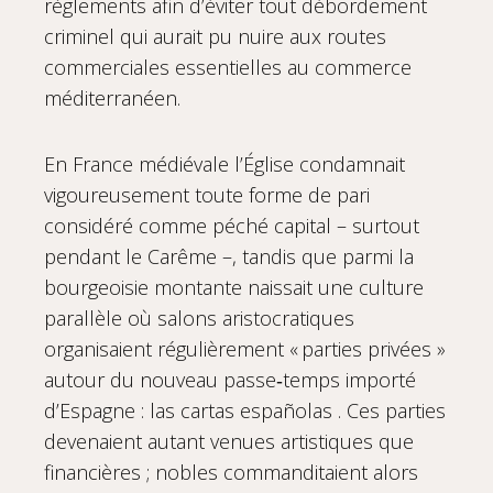
règlements afin d’éviter tout débordement
criminel qui aurait pu nuire aux routes
commerciales essentielles au commerce
méditerranéen.
En France médiévale l’Église condamnait
vigoureusement toute forme de pari
considéré comme péché capital – surtout
pendant le Carême –, tandis que parmi la
bourgeoisie montante naissait une culture
parallèle où salons aristocratiques
organisaient régulièrement « parties privées »
autour du nouveau passe‑temps importé
d’Espagne : las cartas españolas . Ces parties
devenaient autant venues artistiques que
financières ; nobles commanditaient alors