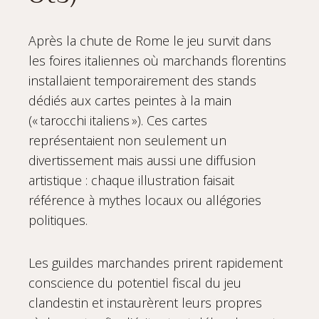
Après la chute de Rome le jeu survit dans
les foires italiennes où marchands florentins
installaient temporairement des stands
dédiés aux cartes peintes à la main
(« tarocchi italiens »). Ces cartes
représentaient non seulement un
divertissement mais aussi une diffusion
artistique : chaque illustration faisait
référence à mythes locaux ou allégories
politiques.
Les guildes marchandes prirent rapidement
conscience du potentiel fiscal du jeu
clandestin et instaurèrent leurs propres