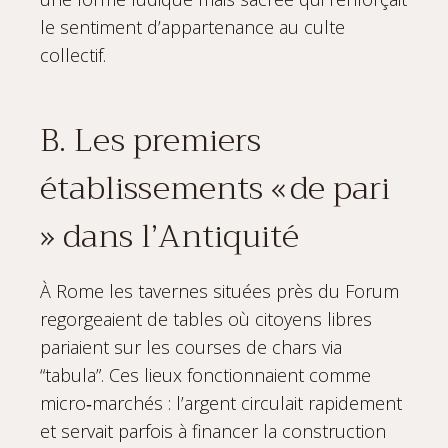
le sentiment d’appartenance au culte
collectif.
B. Les premiers
établissements « de pari
» dans l’Antiquité
À Rome les tavernes situées près du Forum
regorgeaient de tables où citoyens libres
pariaient sur les courses de chars via
“tabula”. Ces lieux fonctionnaient comme
micro‑marchés : l’argent circulait rapidement
et servait parfois à financer la construction