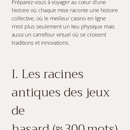
Préparez-vous à voyager au cœur d’une
histoire où chaque mise raconte une histoire
collective, où le meilleur casino en ligne
n’est plus seulement un lieu physique mais
aussi un carrefour virtuel où se croisent
traditions et innovations.
I. Les racines
antiques des jeux
de
hasard (≈ 300 mots)