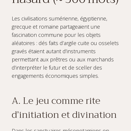
Les civilisations sumérienne, égyptienne,
grecque et romaine partageaient une
fascination commune pour les objets
aléatoires : dés faits d’argile cuite ou osselets
gravés étaient autant d’instruments
permettant aux prêtres ou aux marchands
d’interpréter le futur et de sceller des
engagements économiques simples.
A. Le jeu comme rite
d’initiation et divination
Dans les sanctuaires mésopotamiens on