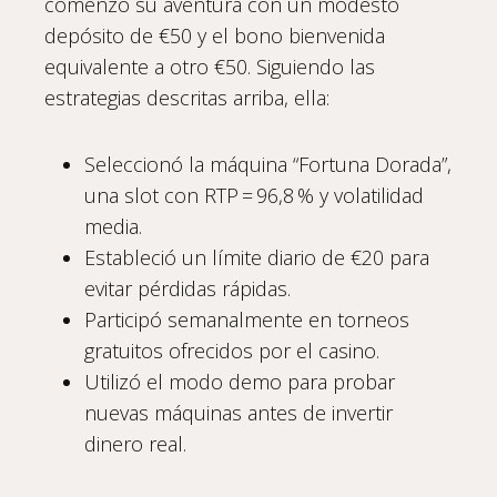
comenzó su aventura con un modesto
depósito de €50 y el bono bienvenida
equivalente a otro €50. Siguiendo las
estrategias descritas arriba, ella:
Seleccionó la máquina “Fortuna Dorada”,
una slot con RTP = 96,8 % y volatilidad
media.
Estableció un límite diario de €20 para
evitar pérdidas rápidas.
Participó semanalmente en torneos
gratuitos ofrecidos por el casino.
Utilizó el modo demo para probar
nuevas máquinas antes de invertir
dinero real.