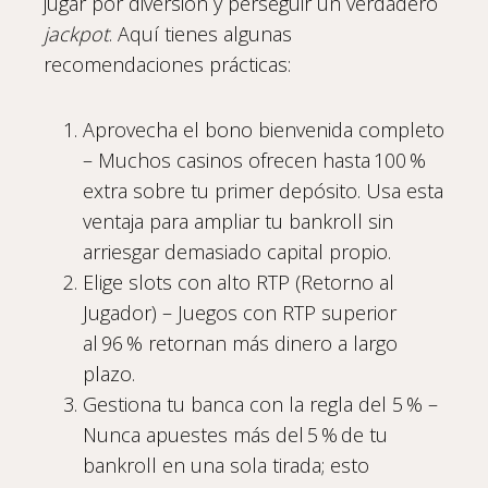
jugar por diversión y perseguir un verdadero
jackpot
. Aquí tienes algunas
recomendaciones prácticas:
Aprovecha el bono bienvenida completo
– Muchos casinos ofrecen hasta 100 %
extra sobre tu primer depósito. Usa esta
ventaja para ampliar tu bankroll sin
arriesgar demasiado capital propio.
Elige slots con alto RTP (Retorno al
Jugador) – Juegos con RTP superior
al 96 % retornan más dinero a largo
plazo.
Gestiona tu banca con la regla del 5 % –
Nunca apuestes más del 5 % de tu
bankroll en una sola tirada; esto