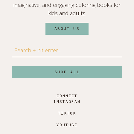
imaginative, and engaging coloring books for
kids and adults.
ABOUT US
Search
SHOP ALL
CONNECT
INSTAGRAM
TIKTOK
YOUTUBE