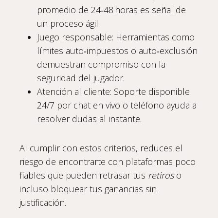
promedio de 24‑48 horas es señal de
un proceso ágil.
Juego responsable: Herramientas como
límites auto‑impuestos o auto‑exclusión
demuestran compromiso con la
seguridad del jugador.
Atención al cliente: Soporte disponible
24/7 por chat en vivo o teléfono ayuda a
resolver dudas al instante.
Al cumplir con estos criterios, reduces el
riesgo de encontrarte con plataformas poco
fiables que pueden retrasar tus
retiros
o
incluso bloquear tus ganancias sin
justificación.