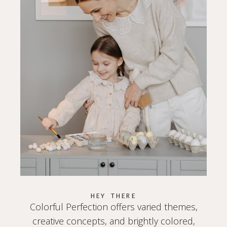
HEY THERE
Colorful Perfection offers varied themes,
creative concepts, and brightly colored,