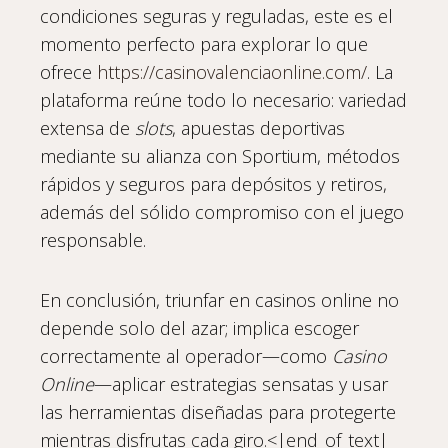
condiciones seguras y reguladas, este es el
momento perfecto para explorar lo que
ofrece
https://casinovalenciaonline.com/
. La
plataforma reúne todo lo necesario: variedad
extensa de
slots
, apuestas deportivas
mediante su alianza con Sportium, métodos
rápidos y seguros para depósitos y retiros,
además del sólido compromiso con el juego
responsable.
En conclusión, triunfar en casinos online no
depende solo del azar; implica escoger
correctamente al operador—como
Casino
Online
—aplicar estrategias sensatas y usar
las herramientas diseñadas para protegerte
mientras disfrutas cada giro.<|end_of_text|