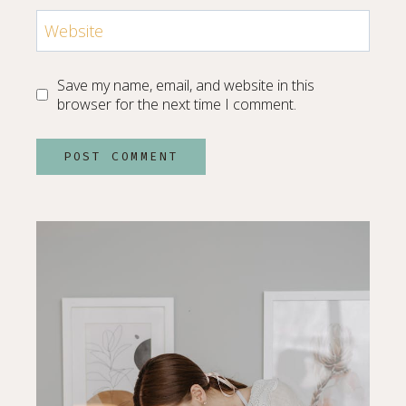
Website
Save my name, email, and website in this
browser for the next time I comment.