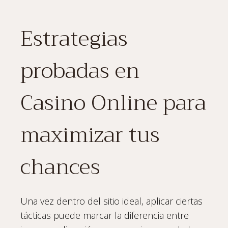
Estrategias
probadas en
Casino Online para
maximizar tus
chances
Una vez dentro del sitio ideal, aplicar ciertas
tácticas puede marcar la diferencia entre