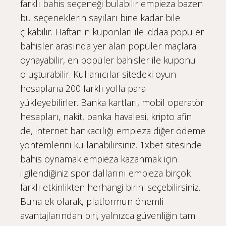
farklı bahis seçeneği bulabilir empieza bazen
bu seçeneklerin sayıları bine kadar bile
çıkabilir. Haftanın kuponları ile iddaa popüler
bahisler arasında yer alan popüler maçlara
oynayabilir, en popüler bahisler ile kuponu
oluşturabilir. Kullanıcılar sitedeki oyun
hesaplarıa 200 farklı yolla para
yükleyebilirler. Banka kartları, mobil operatör
hesapları, nakit, banka havalesi, kripto afin
de, internet bankacılığı empieza diğer ödeme
yöntemlerini kullanabilirsiniz. 1xbet sitesinde
bahis oynamak empieza kazanmak için
ilgilendiğiniz spor dallarını empieza birçok
farklı etkinlikten herhangi birini seçebilirsiniz.
Buna ek olarak, platformun önemli
avantajlarından biri, yalnızca güvenliğin tam