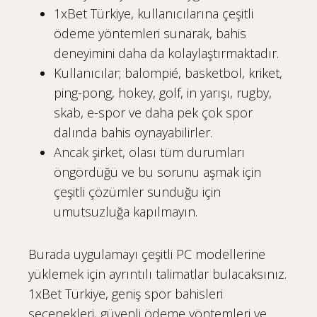
1xBet Türkiye, kullanıcılarına çeşitli
ödeme yöntemleri sunarak, bahis
deneyimini daha da kolaylaştırmaktadır.
Kullanıcılar; balompié, basketbol, kriket,
ping-pong, hokey, golf, in yarışı, rugby,
skab, e-spor ve daha pek çok spor
dalında bahis oynayabilirler.
Ancak şirket, olası tüm durumları
öngördüğü ve bu sorunu aşmak için
çeşitli çözümler sunduğu için
umutsuzluğa kapılmayın.
Burada uygulamayı çeşitli PC modellerine
yüklemek için ayrıntılı talimatlar bulacaksınız.
1xBet Türkiye, geniş spor bahisleri
seçenekleri, güvenli ödeme yöntemleri ve