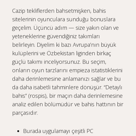
Cazip tekliflerden bahsetmişken, bahis
sitelerinin oyunculara sunduğu bonuslara
geçelim. Üçüncü adım — size yakın olan ve
yeteneklerine güvendiğiniz takımları
belirleyin. Diyelim ki bazı Avrupa’nın büyük
kulüplerini ve Özbekistan liginden birkaç
güçlü takımı inceliyorsunuz. Bu seçim,
onların oyun tarzlarını empieza istatistiklerini
daha derinlemesine anlamanızı sağlar ve bu
da daha isabetli tahminlere dönüşür. “Detaylı
bahis” (rospis), bir maçın daha derinlemesine
analiz edilen bölümüdür ve bahis hattının bir
parçasıdır.
Burada uygulamayı çeşitli PC