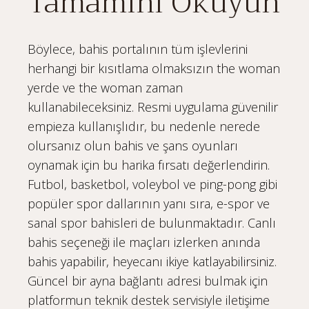
Tamamını Okuyun
Böylece, bahis portalının tüm işlevlerini
herhangi bir kısıtlama olmaksızın the woman
yerde ve the woman zaman
kullanabileceksiniz. Resmi uygulama güvenilir
empieza kullanışlıdır, bu nedenle nerede
olursanız olun bahis ve şans oyunları
oynamak için bu harika fırsatı değerlendirin.
Futbol, basketbol, voleybol ve ping-pong gibi
popüler spor dallarının yanı sıra, e-spor ve
sanal spor bahisleri de bulunmaktadır. Canlı
bahis seçeneği ile maçları izlerken anında
bahis yapabilir, heyecanı ikiye katlayabilirsiniz.
Güncel bir ayna bağlantı adresi bulmak için
platformun teknik destek servisiyle iletişime