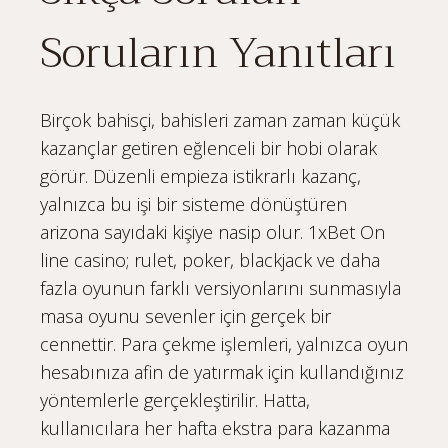
Soruların Yanıtları
Birçok bahisçi, bahisleri zaman zaman küçük
kazançlar getiren eğlenceli bir hobi olarak
görür. Düzenli empieza istikrarlı kazanç,
yalnızca bu işi bir sisteme dönüştüren
arizona sayıdaki kişiye nasip olur. 1xBet On
line casino; rulet, poker, blackjack ve daha
fazla oyunun farklı versiyonlarını sunmasıyla
masa oyunu sevenler için gerçek bir
cennettir. Para çekme işlemleri, yalnızca oyun
hesabınıza afin de yatırmak için kullandığınız
yöntemlerle gerçekleştirilir. Hatta,
kullanıcılara her hafta ekstra para kazanma