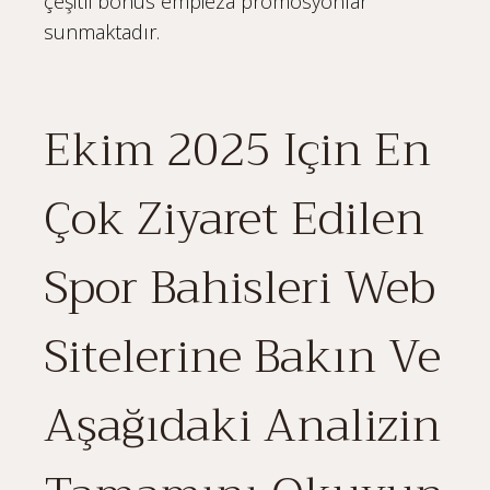
çeşitli bonus empieza promosyonlar
sunmaktadır.
Ekim 2025 Için En
Çok Ziyaret Edilen
Spor Bahisleri Web
Sitelerine Bakın Ve
Aşağıdaki Analizin