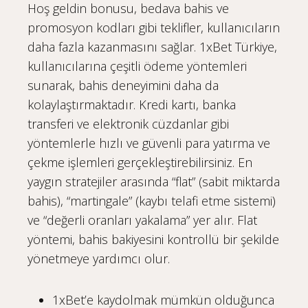
Hoş geldin bonusu, bedava bahis ve
promosyon kodları gibi teklifler, kullanıcıların
daha fazla kazanmasını sağlar. 1xBet Türkiye,
kullanıcılarına çeşitli ödeme yöntemleri
sunarak, bahis deneyimini daha da
kolaylaştırmaktadır. Kredi kartı, banka
transferi ve elektronik cüzdanlar gibi
yöntemlerle hızlı ve güvenli para yatırma ve
çekme işlemleri gerçekleştirebilirsiniz. En
yaygın stratejiler arasında “flat” (sabit miktarda
bahis), “martingale” (kaybı telafi etme sistemi)
ve “değerli oranları yakalama” yer alır. Flat
yöntemi, bahis bakiyesini kontrollü bir şekilde
yönetmeye yardımcı olur.
1xBet’e kaydolmak mümkün olduğunca