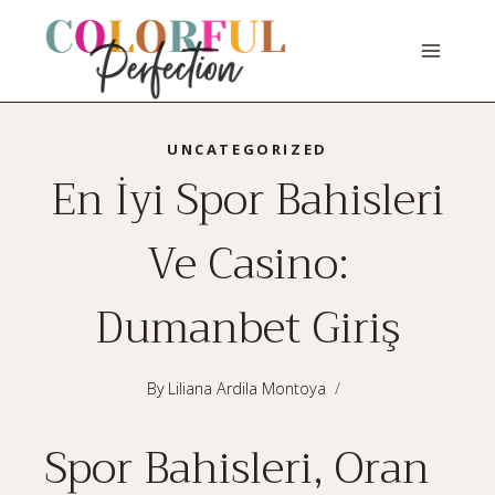
Skip
to
content
UNCATEGORIZED
En İyi Spor Bahisleri
Ve Casino:
Dumanbet Giriş
By
Liliana Ardila Montoya
Spor Bahisleri, Oran