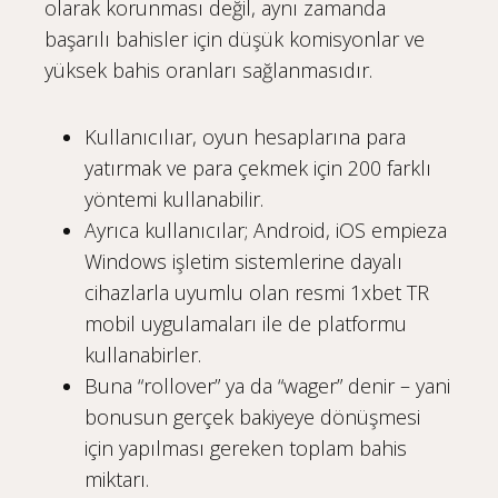
olarak korunması değil, aynı zamanda
başarılı bahisler için düşük komisyonlar ve
yüksek bahis oranları sağlanmasıdır.
Kullanıcılıar, oyun hesaplarına para
yatırmak ve para çekmek için 200 farklı
yöntemi kullanabilir.
Ayrıca kullanıcılar; Android, iOS empieza
Windows işletim sistemlerine dayalı
cihazlarla uyumlu olan resmi 1xbet TR
mobil uygulamaları ile de platformu
kullanabirler.
Buna “rollover” ya da “wager” denir – yani
bonusun gerçek bakiyeye dönüşmesi
için yapılması gereken toplam bahis
miktarı.