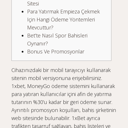
Sitesi
Para Yatırmak Empieza Çekmek
Için Hangi Ödeme Yöntemleri
Mevcuttur?
Bet’te Nasıl Spor Bahisleri
Oynanır?
Bonus Ve Promosyonlar
Cihazınızdaki bir mobil tarayıcıyı kullanarak
sitenin mobil versiyonuna erişebilirsiniz.
1xbet, MoneyGo ödeme sistemini kullanarak
para yatıran kullanıcılar içini afin de yatırma
tutarının %30’u kadar bir geri ödeme sunar.
Ayrıntılı promosyon koşulları, bahis şirketinin
web sitesinde bulunabilir. 1xBet ayrıca
trafikten tasarruf sağlayan, bahis listeleri ve