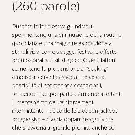
(260 parole)
Durante le ferie estive gli individui
sperimentano una diminuzione della routine
quotidiana e una maggiore esposizione a
stimoli visivi come spiagge, festival e offerte
promozionali sui siti di gioco. Questi fattori
aumentano la propensione al “seeking”
emotivo: il cervello associa il relax alla
possibilità di ricompense eccezionali,
rendendo i jackpot particolarmente allettanti.
Il meccanismo del reinforcement
intermittente – tipico delle slot con jackpot
progressivo – rilascia dopamina ogni volta
che si avvicina al grande premio, anche se