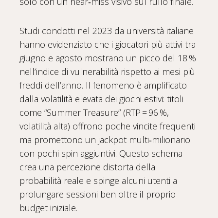
solo con un near‑miss visivo sul rullo finale.
Studi condotti nel 2023 da università italiane
hanno evidenziato che i giocatori più attivi tra
giugno e agosto mostrano un picco del 18 %
nell’indice di vulnerabilità rispetto ai mesi più
freddi dell’anno. Il fenomeno è amplificato
dalla volatilità elevata dei giochi estivi: titoli
come “Summer Treasure” (RTP = 96 %,
volatilità alta) offrono poche vincite frequenti
ma promettono un jackpot multi‑milionario
con pochi spin aggiuntivi. Questo schema
crea una percezione distorta della
probabilità reale e spinge alcuni utenti a
prolungare sessioni ben oltre il proprio
budget iniziale.