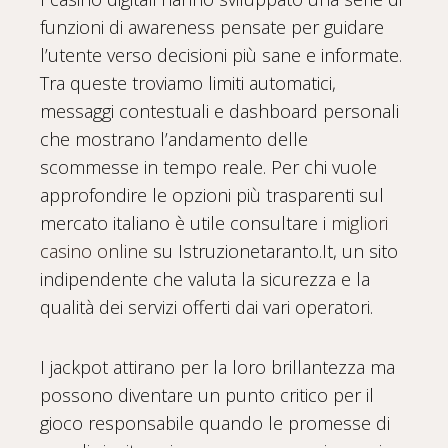
funzioni di awareness pensate per guidare
l’utente verso decisioni più sane e informate.
Tra queste troviamo limiti automatici,
messaggi contestuali e dashboard personali
che mostrano l’andamento delle
scommesse in tempo reale. Per chi vuole
approfondire le opzioni più trasparenti sul
mercato italiano è utile consultare i
migliori
casino online
su Istruzionetaranto.It, un sito
indipendente che valuta la sicurezza e la
qualità dei servizi offerti dai vari operatori.
I jackpot attirano per la loro brillantezza ma
possono diventare un punto critico per il
gioco responsabile quando le promesse di