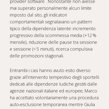
provider software . Nonostante non avesse
mai superato personalmente alcun limite
imposto dal sito, gli indicatori
comportamentali segnalavano un pattern
tipico della dipendenza latente: incremento
progressivo della scommessa media (+12 %
mensile), riduzione delle pause tra sessione
e sessione (< 5 minuti), ricerca compulsiva
delle promozioni stagionali.
Entrambi i casi hanno avuto esito diverso
grazie all’intervento tempestivo degli sportelli
dedicati alle dipendenze ludiche gestiti dalle
agenzie nazionali italiane ed europee; Marco
ha accettato volontariamente una procedura
auto‑esclusione temporanea mentre Giulia