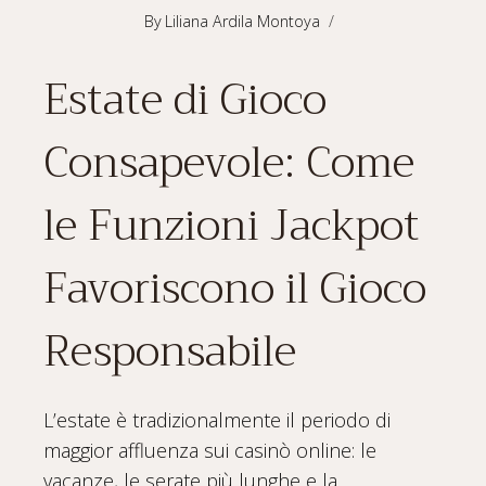
By
Liliana Ardila Montoya
Estate di Gioco
Consapevole: Come
le Funzioni Jackpot
Favoriscono il Gioco
Responsabile
L’estate è tradizionalmente il periodo di
maggior affluenza sui casinò online: le
vacanze, le serate più lunghe e la