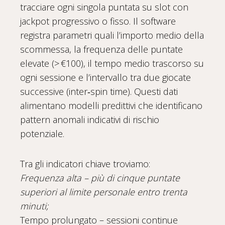
tracciare ogni singola puntata su slot con
jackpot progressivo o fisso. Il software
registra parametri quali l’importo medio della
scommessa, la frequenza delle puntate
elevate (> €100), il tempo medio trascorso su
ogni sessione e l’intervallo tra due giocate
successive (inter‑spin time). Questi dati
alimentano modelli predittivi che identificano
pattern anomali indicativi di rischio
potenziale.
Tra gli indicatori chiave troviamo:
Frequenza alta – più di cinque puntate
superiori al limite personale entro trenta
minuti;
Tempo prolungato – sessioni continue