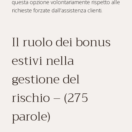
questa opzione volontariamente rispetto alle
richieste forzate dall’assistenza clienti.
Il ruolo dei bonus
estivi nella
gestione del
rischio – (275
parole)