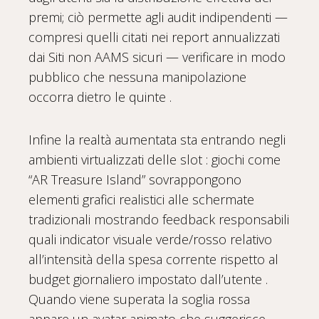
premi; ciò permette agli audit indipendenti —
compresi quelli citati nei report annualizzati
dai Siti non AAMS sicuri — verificare in modo
pubblico che nessuna manipolazione
occorra dietro le quinte .
Infine la realtà aumentata sta entrando negli
ambienti virtualizzati delle slot : giochi come
“AR Treasure Island” sovrappongono
elementi grafici realistici alle schermate
tradizionali mostrando feedback responsabili
quali indicator visuale verde/rosso relativo
all’intensità della spesa corrente rispetto al
budget giornaliero impostato dall’utente .
Quando viene superata la soglia rossa
appare un avatar animato che suggerisce