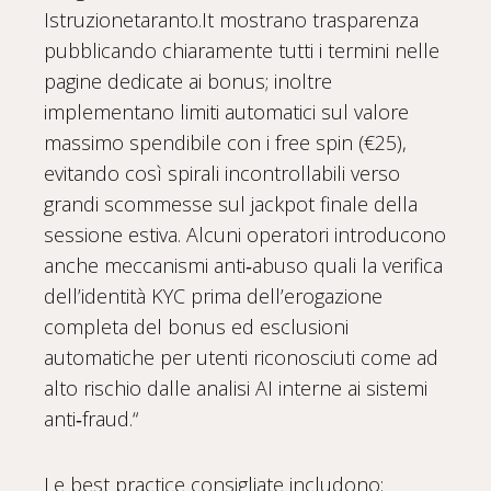
Istruzionetaranto.It mostrano trasparenza
pubblicando chiaramente tutti i termini nelle
pagine dedicate ai bonus; inoltre
implementano limiti automatici sul valore
massimo spendibile con i free spin (€25),
evitando così spirali incontrollabili verso
grandi scommesse sul jackpot finale della
sessione estiva. Alcuni operatori introducono
anche meccanismi anti‑abuso quali la verifica
dell’identità KYC prima dell’erogazione
completa del bonus ed esclusioni
automatiche per utenti riconosciuti come ad
alto rischio dalle analisi AI interne ai sistemi
anti‑fraud.“
Le best practice consigliate includono: