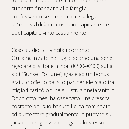
fondi accumulati ed è finito per chiedere
supporto finanziario alla famiglia,
confessando sentimenti d’ansia legati
all’impossibilità di ricostituire rapidamente
quel capitale vinto casualmente.
Caso studio B – Vincita ricorrente
Giulia ha iniziato nel luglio scorso una serie
regolare di vittorie minori (€200–€400) sulla
slot “Sunset Fortune”, grazie ad un bonus
gratuito offerto dal sito partner elencato tra i
migliori casinò online su Istruzionetaranto.It .
Dopo otto mesi ha osservato una crescita
costante del suo bankroll e ha cominciato
ad aumentare gradualmente le puntate sui
jackpott progressivi collegati allo stesso