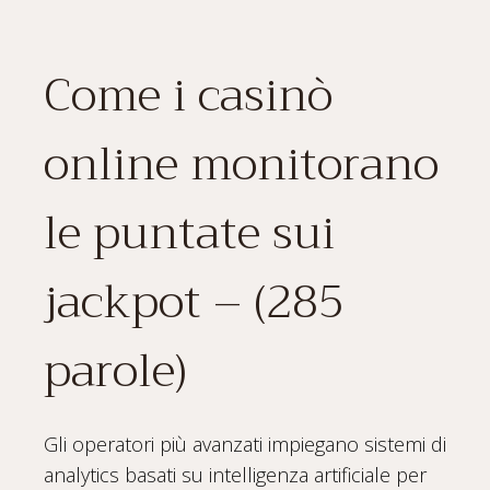
Come i casinò
online monitorano
le puntate sui
jackpot – (285
parole)
Gli operatori più avanzati impiegano sistemi di
analytics basati su intelligenza artificiale per