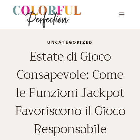
Skip
to
content
UNCATEGORIZED
Estate di Gioco
Consapevole: Come
le Funzioni Jackpot
Favoriscono il Gioco
Responsabile