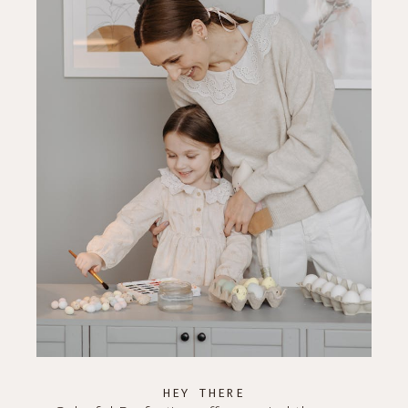
HEY THERE