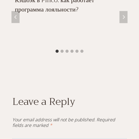
Кэшбэк в Pinco: как работает
программа лояльности?
Leave a Reply
Your email address will not be published.
Required
fields are marked
*