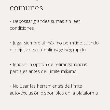
comunes
• Depositar grandes sumas sin leer
condiciones.
• Jugar siempre al máximo permitido cuando
el objetivo es cumplir
wagering
rápido.
• Ignorar la opción de retirar ganancias
parciales antes del límite máximo.
• No usar las herramientas de límite
auto‑exclusión disponibles en la plataforma.