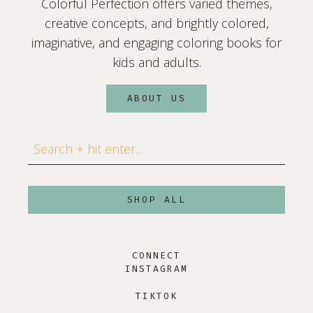
Colorful Perfection offers varied themes,
creative concepts, and brightly colored,
imaginative, and engaging coloring books for
kids and adults.
ABOUT US
Search
SHOP ALL
CONNECT
INSTAGRAM
TIKTOK