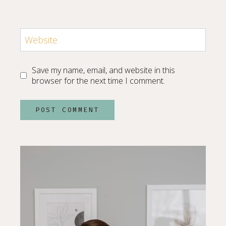
Website
Save my name, email, and website in this
browser for the next time I comment.