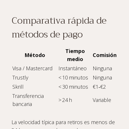
Comparativa rápida de
métodos de pago
Tiempo
Método
Comisión
medio
Visa / Mastercard
Instantáneo
Ninguna
Trustly
< 10 minutos
Ninguna
Skrill
< 30 minutos
€1‑€2
Transferencia
> 24 h
Variable
bancaria
La velocidad típica para retiros es menos de