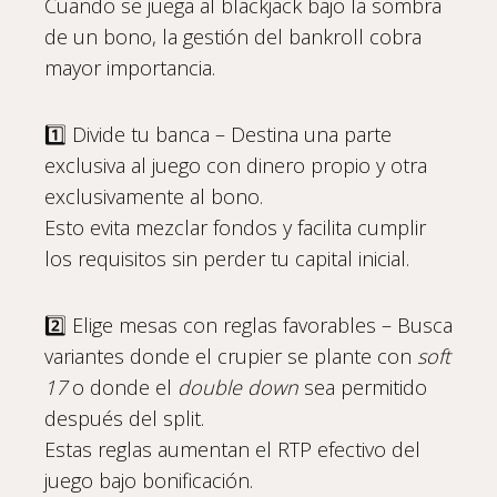
Cuando se juega al blackjack bajo la sombra
de un bono, la gestión del bankroll cobra
mayor importancia.
1️⃣ Divide tu banca – Destina una parte
exclusiva al juego con dinero propio y otra
exclusivamente al bono.
Esto evita mezclar fondos y facilita cumplir
los requisitos sin perder tu capital inicial.
2️⃣ Elige mesas con reglas favorables – Busca
variantes donde el crupier se plante con
soft
17
o donde el
double down
sea permitido
después del split.
Estas reglas aumentan el RTP efectivo del
juego bajo bonificación.