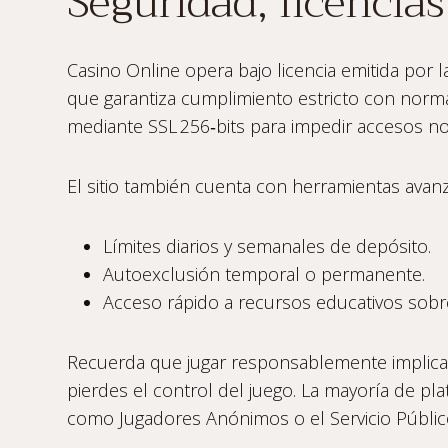
Seguridad, licencia
Casino Online opera bajo licencia emitida por
que garantiza cumplimiento estricto con normas
mediante SSL 256‑bits para impedir accesos no 
El sitio también cuenta con herramientas avan
Límites diarios y semanales de depósito.
Autoexclusión temporal o permanente.
Acceso rápido a recursos educativos sobre
Recuerda que jugar responsablemente implica
pierdes el control del juego. La mayoría de pl
como Jugadores Anónimos o el Servicio Público