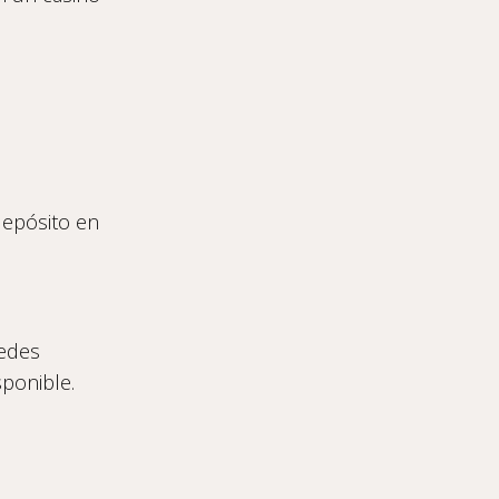
depósito en
uedes
sponible.