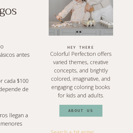
egos
 o
HEY THERE
Colorful Perfection offers
ásicos antes
varied themes, creative
concepts, and brightly
colored, imaginative, and
or cada $100
engaging coloring books
a depende de
for kids and adults.
ABOUT US
ros llegan a
s menores
Search