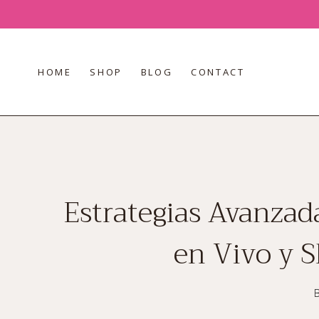
Skip
to
content
HOME
SHOP
BLOG
CONTACT
Estrategias Avanzada
en Vivo y S