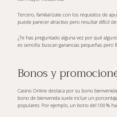
Tercero, familiarízate con los requisitos de a
puede parecer atractivo pero resultar difícil de
¿Te has preguntado alguna vez por qué algunos
es sencilla: buscan ganancias pequeñas pero fr
Bonos y promocione
Casino Online destaca por su bono bienvenida
bono de bienvenida suele incluir un porcentaje 
populares. Por ejemplo, un bono del 100 % hasta