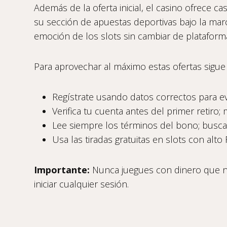
Además de la oferta inicial, el casino ofrece
su sección de apuestas deportivas bajo la marc
emoción de los slots sin cambiar de plataform
Para aprovechar al máximo estas ofertas sigue
Regístrate usando datos correctos para evi
Verifica tu cuenta antes del primer retiro
Lee siempre los términos del bono; busca
Usa las tiradas gratuitas en slots con alto
Importante:
Nunca juegues con dinero que no 
iniciar cualquier sesión.