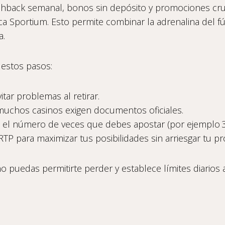
 cashback semanal, bonos sin depósito y promociones c
a Sportium. Esto permite combinar la adrenalina del fú
a.
 estos pasos:
tar problemas al retirar.
; muchos casinos exigen documentos oficiales.
 el número de veces que debes apostar (por ejemplo 3
 RTP para maximizar tus posibilidades sin arriesgar tu pr
puedas permitirte perder y establece límites diarios 