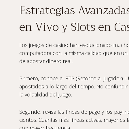
Estrategias Avanzadas
en Vivo y Slots en Ca
Los juegos de casino han evolucionado mucho 
computadora con la misma calidad que en un sa
de apostar dinero real.
Primero, conoce el RTP (Retorno al Jugador). 
apostados a lo largo del tiempo. No confundir
la volatilidad del juego.
Segundo, revisa las líneas de pago y los paylin
cientos. Cuantas más líneas activas, mayor es
con mayor frecuencia.