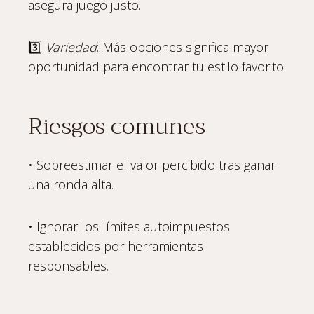
asegura juego justo.
3️⃣
Variedad
: Más opciones significa mayor
oportunidad para encontrar tu estilo favorito.
Riesgos comunes
• Sobreestimar el valor percibido tras ganar
una ronda alta.
• Ignorar los límites autoimpuestos
establecidos por herramientas
responsables.