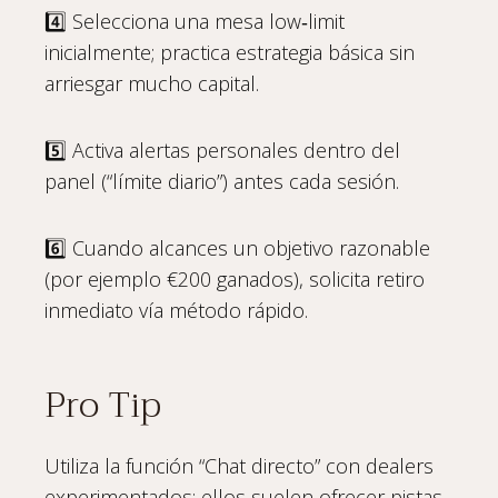
4️⃣ Selecciona una mesa low‑limit
inicialmente; practica estrategia básica sin
arriesgar mucho capital.
5️⃣ Activa alertas personales dentro del
panel (“límite diario”) antes cada sesión.
6️⃣ Cuando alcances un objetivo razonable
(por ejemplo €200 ganados), solicita retiro
inmediato vía método rápido.
Pro Tip
Utiliza la función “Chat directo” con dealers
experimentados; ellos suelen ofrecer pistas