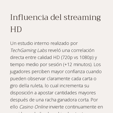
Influencia del streaming
HD
Un estudio interno realizado por
TechGaming Labs
reveló una correlación
directa entre calidad HD (720p vs 1080p) y
tiempo medio por sesión (+​12 minutos). Los
jugadores perciben mayor confianza cuando
pueden observar claramente cada carta o
giro della ruleta, lo cual incrementa su
disposición a apostar cantidades mayores
después de una racha ganadora corta. Por
ello
Casino Online
invierte continuamente en