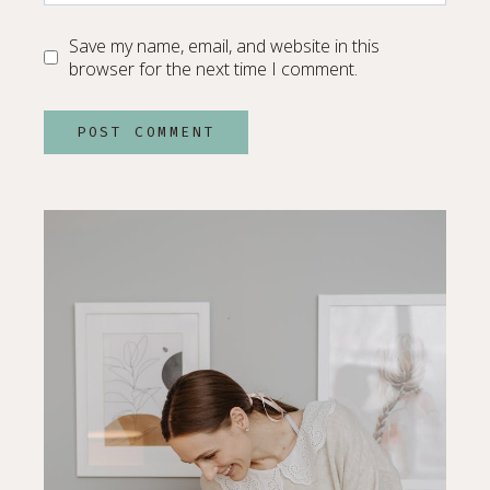
Save my name, email, and website in this
browser for the next time I comment.