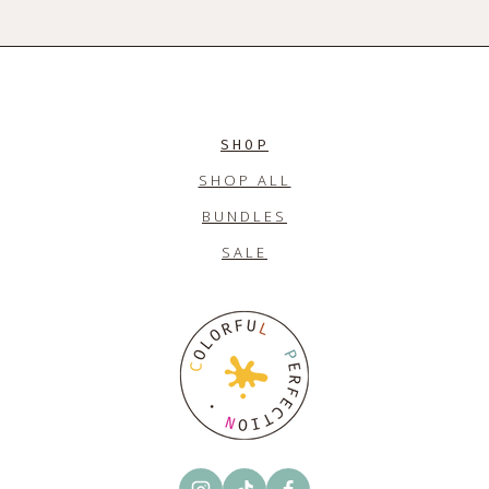
SHOP
SHOP ALL
BUNDLES
SALE