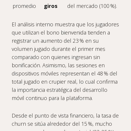
promedio
giros
del mercado (100 %).
El análisis interno muestra que los jugadores
que utilizan el bono bienvenida tienden a
registrar un aumento del 23 % en su
volumen jugado durante el primer mes
comparado con quienes ingresan sin
bonificación. Asimismo, las sesiones en
dispositivos móviles representan el 48 % del
total jugado en crupier real, lo cual confirma
la importancia estratégica del desarrollo
móvil continuo para la plataforma.
Desde el punto de vista financiero, la tasa de
churn se sitúa alrededor del 15 %, mucho