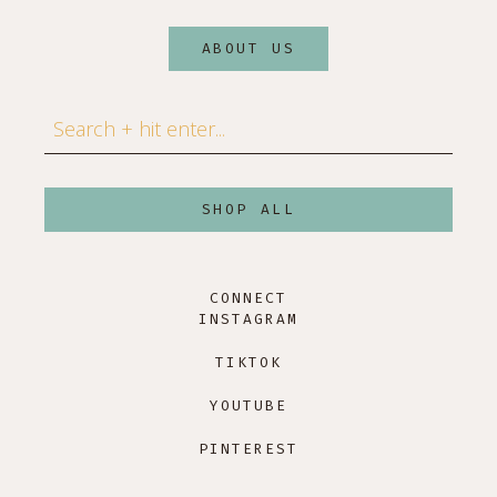
ABOUT US
Search
SHOP ALL
CONNECT
INSTAGRAM
TIKTOK
YOUTUBE
PINTEREST