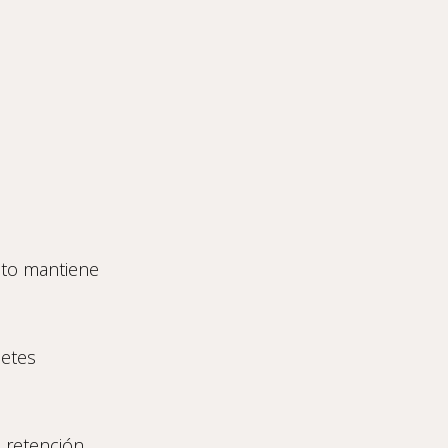
sto mantiene
uetes
a retención