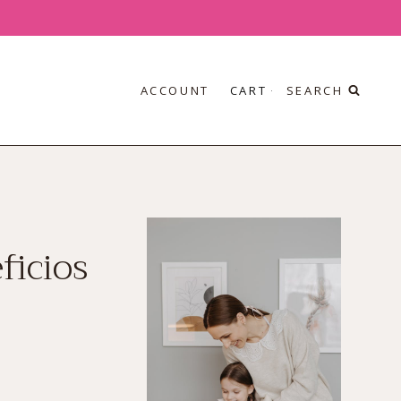
ACCOUNT
CART
SEARCH
ficios