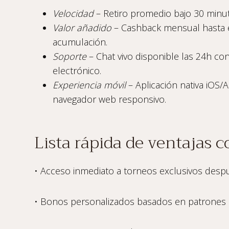
Velocidad
– Retiro promedio bajo 30 minut
Valor añadido
– Cashback mensual hasta el
acumulación.
Soporte
– Chat vivo disponible las 24h con
electrónico.
Experiencia móvil
– Aplicación nativa iOS/
navegador web responsivo.
Lista rápida de ventajas 
• Acceso inmediato a torneos exclusivos despu
• Bonos personalizados basados en patrones d