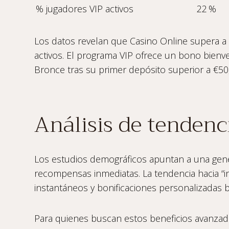
% jugadores VIP activos
22 %
Los datos revelan que Casino Online supera a 
activos. El programa VIP ofrece un bono bien
Bronce tras su primer depósito superior a €50,
Análisis de tendenc
Los estudios demográficos apuntan a una gene
recompensas inmediatas. La tendencia hacia “ins
instantáneos y bonificaciones personalizadas ba
Para quienes buscan estos beneficios avanzad