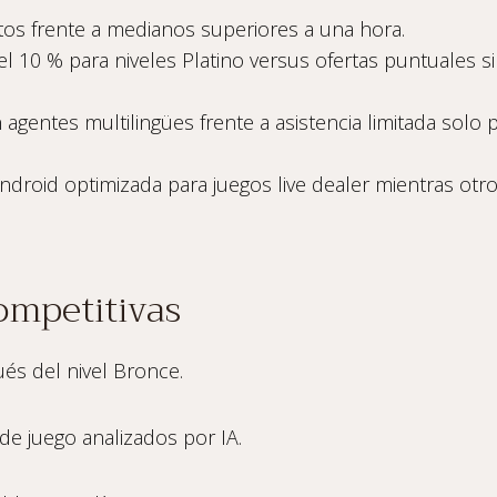
os frente a medianos superiores a una hora.
 10 % para niveles Platino versus ofertas puntuales s
 agentes multilingües frente a asistencia limitada solo 
Android optimizada para juegos live dealer mientras otr
competitivas
és del nivel Bronce.
e juego analizados por IA.