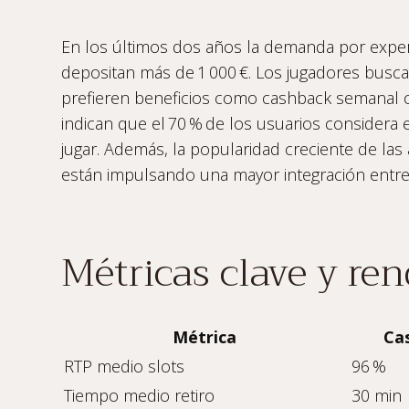
En los últimos dos años la demanda por expe
depositan más de 1 000 €. Los jugadores busc
prefieren beneficios como cashback semanal o
indican que el 70 % de los usuarios considera 
jugar. Además, la popularidad creciente de la
están impulsando una mayor integración entre
Métricas clave y re
Métrica
Cas
RTP medio slots
96 %
Tiempo medio retiro
30 min