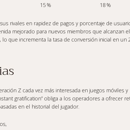
15 %
18 %
sus rivales en rapidez de pagos y porcentaje de usuari
venida mejorado para nuevos miembros que alcanzan el 
 lo que incrementa la tasa de conversión inicial en un 
ias
ración Z cada vez más interesada en juegos móviles y
tant gratification” obliga a los operadores a ofrecer ret
sadas en el historial del jugador.
os,