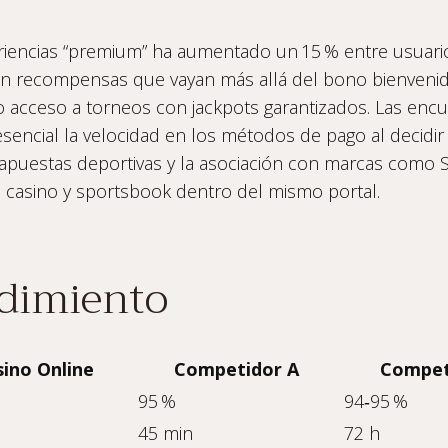
riencias “premium” ha aumentado un 15 % entre usuari
an recompensas que vayan más allá del bono bienvenida
 acceso a torneos con jackpots garantizados. Las enc
esencial la velocidad en los métodos de pago al decidi
s apuestas deportivas y la asociación con marcas como
 casino y sportsbook dentro del mismo portal.
ndimiento
ino Online
Competidor A
Compet
95 %
94‑95 %
45 min
72 h