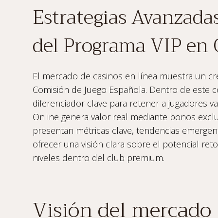
Estrategias Avanzadas
del Programa VIP en 
El mercado de casinos en línea muestra un cr
Comisión de Juego Española. Dentro de este c
diferenciador clave para retener a jugadores v
Online genera valor real mediante bonos exclus
presentan métricas clave, tendencias emergent
ofrecer una visión clara sobre el potencial ret
niveles dentro del club premium.
Visión del mercado