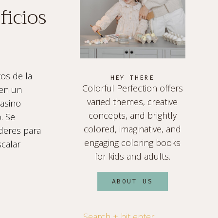
ficios
os de la
HEY THERE
Colorful Perfection offers
 en un
varied themes, creative
Casino
concepts, and brightly
. Se
colored, imaginative, and
deres para
engaging coloring books
scalar
for kids and adults.
ABOUT US
Search