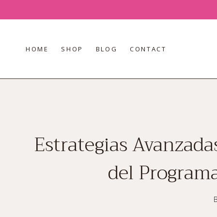
Skip
to
content
HOME
SHOP
BLOG
CONTACT
Estrategias Avanzada
del Programa