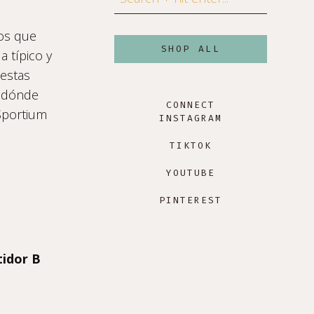
os que
SHOP ALL
 típico y
uestas
r dónde
CONNECT
 Sportium
INSTAGRAM
TIKTOK
YOUTUBE
PINTEREST
idor B