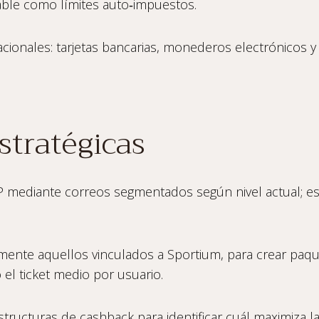
able como límites auto‑impuestos.
cionales: tarjetas bancarias, monederos electrónicos y
tratégicas
IP mediante correos segmentados según nivel actual; e
lmente aquellos vinculados a Sportium, para crear paq
l ticket medio por usuario.
tructuras de cashback para identificar cuál maximiza l