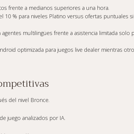
os frente a medianos superiores a una hora.
 10 % para niveles Platino versus ofertas puntuales s
 agentes multilingües frente a asistencia limitada solo 
Android optimizada para juegos live dealer mientras otr
competitivas
és del nivel Bronce.
e juego analizados por IA.