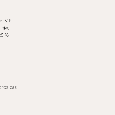
os VIP
nivel
25 %.
iros casi