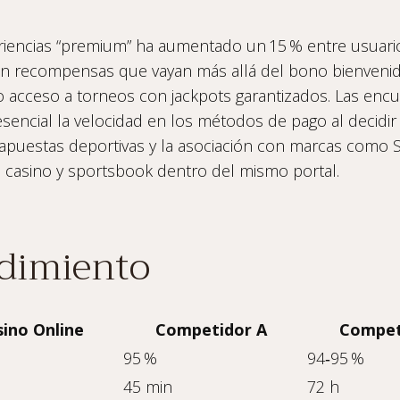
riencias “premium” ha aumentado un 15 % entre usuari
an recompensas que vayan más allá del bono bienvenida
 acceso a torneos con jackpots garantizados. Las enc
esencial la velocidad en los métodos de pago al decidi
s apuestas deportivas y la asociación con marcas como
 casino y sportsbook dentro del mismo portal.
ndimiento
ino Online
Competidor A
Compet
95 %
94‑95 %
45 min
72 h