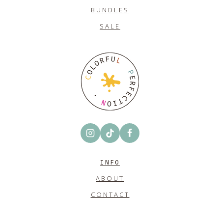
BUNDLES
SALE
INFO
ABOUT
CONTACT