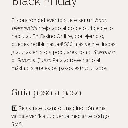
Black Friday
El corazón del evento suele ser un
bono
bienvenida
mejorado al doble o triple de lo
habitual. En Casino Online, por ejemplo,
puedes recibir hasta € 500 más veinte tiradas
gratuitas en slots populares como
Starburst
o
Gonzo’s Quest
. Para aprovecharlo al
máximo sigue estos pasos estructurados.
Guía paso a paso
1️⃣ Regístrate usando una dirección email
válida y verifica tu cuenta mediante código
SMS.