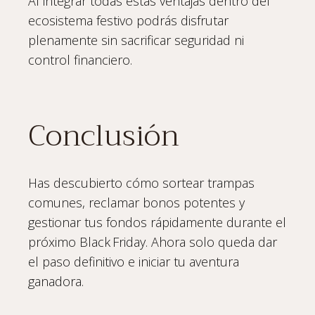
Al integrar todas estas ventajas dentro del
ecosistema festivo podrás disfrutar
plenamente sin sacrificar seguridad ni
control financiero.
Conclusión
Has descubierto cómo sortear trampas
comunes, reclamar bonos potentes y
gestionar tus fondos rápidamente durante el
próximo Black Friday. Ahora solo queda dar
el paso definitivo e iniciar tu aventura
ganadora.