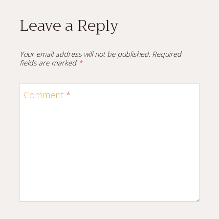
Leave a Reply
Your email address will not be published.
Required
fields are marked
*
Comment
*