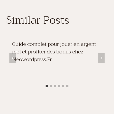
Similar Posts
Guide complet pour jouer en argent
réel et profiter des bonus chez
Neowordpress.Fr