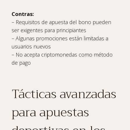
Contras:
– Requisitos de apuesta del bono pueden
ser exigentes para principiantes
– Algunas promociones están limitadas a
usuarios nuevos
– No acepta criptomonedas como método
de pago
Tácticas avanzadas
para apuestas