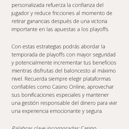
personalizada refuerza la confianza del
jugador y reduce fricciones al momento de
retirar ganancias después de una victoria
importante en las apuestas a los playoffs.
Con estas estrategias podrás abordar la
temporada de playoffs con mayor seguridad
y potencialmente incrementar tus beneficios
mientras disfrutas del baloncesto al máximo
nivel. Recuerda siempre elegir plataformas
confiables como Casino Online, aprovechar
sus bonificaciones especiales y mantener
una gestión responsable del dinero para vivir
una experiencia emocionante y segura.
Palabras clave incorporadas:
Casino