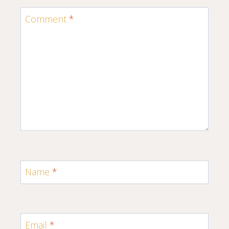
Comment
*
Name
*
Email
*