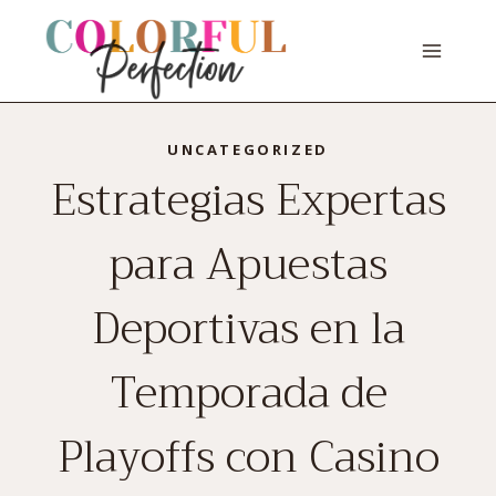
Skip
to
content
UNCATEGORIZED
Estrategias Expertas
para Apuestas
Deportivas en la
Temporada de
Playoffs con Casino