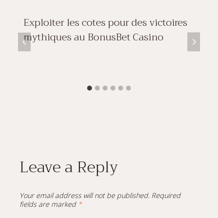
Exploiter les cotes pour des victoires
mythiques au BonusBet Casino
Leave a Reply
Your email address will not be published.
Required
fields are marked
*