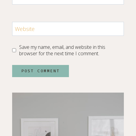
Website
Save my name, email, and website in this
browser for the next time I comment.