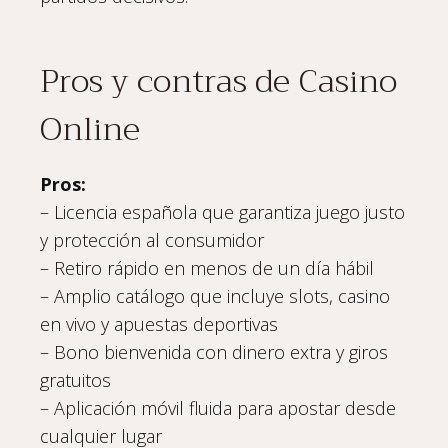
Pros y contras de Casino
Online
Pros:
– Licencia española que garantiza juego justo
y protección al consumidor
– Retiro rápido en menos de un día hábil
– Amplio catálogo que incluye slots, casino
en vivo y apuestas deportivas
– Bono bienvenida con dinero extra y giros
gratuitos
– Aplicación móvil fluida para apostar desde
cualquier lugar