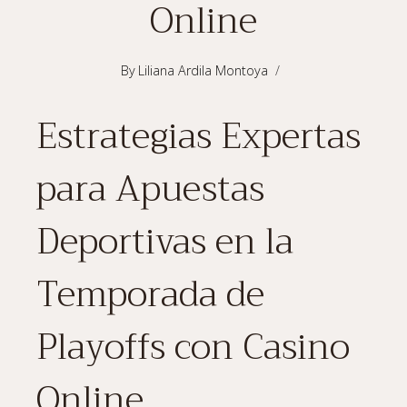
Online
By
Liliana Ardila Montoya
Estrategias Expertas
para Apuestas
Deportivas en la
Temporada de
Playoffs con Casino
Online