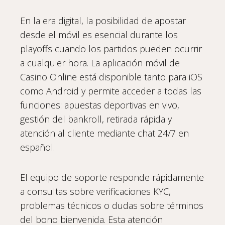
En la era digital, la posibilidad de apostar
desde el móvil es esencial durante los
playoffs cuando los partidos pueden ocurrir
a cualquier hora. La aplicación móvil de
Casino Online está disponible tanto para iOS
como Android y permite acceder a todas las
funciones: apuestas deportivas en vivo,
gestión del bankroll, retirada rápida y
atención al cliente mediante chat 24/7 en
español.
El equipo de soporte responde rápidamente
a consultas sobre verificaciones KYC,
problemas técnicos o dudas sobre términos
del bono bienvenida. Esta atención