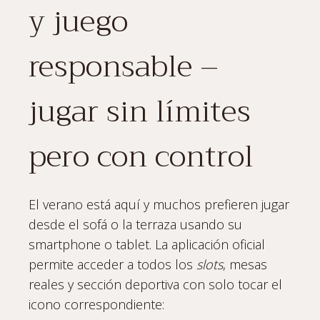
y juego
responsable –
jugar sin límites
pero con control
El verano está aquí y muchos prefieren jugar
desde el sofá o la terraza usando su
smartphone o tablet. La aplicación oficial
permite acceder a todos los
slots
, mesas
reales y sección deportiva con solo tocar el
icono correspondiente: