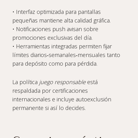
• Interfaz optimizada para pantallas
pequeñas mantiene alta calidad gráfica.​
• Notificaciones push avisan sobre
promociones exclusivas del día.​
• Herramientas integradas permiten fijar
límites diarios‑semanales‑mensuales tanto
para depósito como para pérdida.​
La política
juego responsable
está
respaldada por certificaciones
internacionales e incluye autoexclusión
permanente si así lo decides.