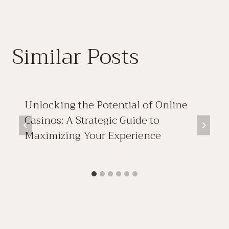
Similar Posts
Unlocking the Potential of Online
Casinos: A Strategic Guide to
Maximizing Your Experience