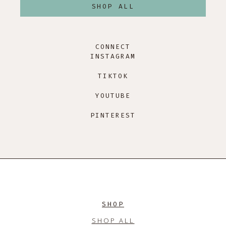
SHOP ALL
CONNECT
INSTAGRAM
TIKTOK
YOUTUBE
PINTEREST
SHOP
SHOP ALL