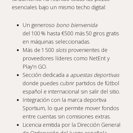
esenciales bajo un mismo techo digital:
Un generoso
bono bienvenida
del 100 % hasta €500 más 50 giros gratis
en máquinas seleccionadas.
Más de 1 500
slots
provenientes de
proveedores líderes como NetEnt y
Play’n GO.
Sección dedicada a
apuestas deportivas
donde puedes cubrir partidos de fútbol
español e internacional sin salir del sitio.
Integración con la marca deportiva
Sportium, lo que permite mover fondos
entre cuentas sin comisiones extras.
Licencia emitida por la Dirección General
de Ordenación del Juego española