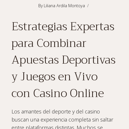
By
Liliana Ardila Montoya
Estrategias Expertas
para Combinar
Apuestas Deportivas
y Juegos en Vivo
con Casino Online
Los amantes del deporte y del casino
buscan una experiencia completa sin saltar
entre plataformas distintas. Muchos se