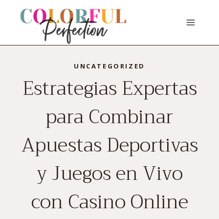
Skip
to
content
UNCATEGORIZED
Estrategias Expertas
para Combinar
Apuestas Deportivas
y Juegos en Vivo
con Casino Online