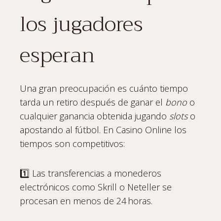
los jugadores
esperan
Una gran preocupación es cuánto tiempo
tarda un retiro después de ganar el
bono
o
cualquier ganancia obtenida jugando
slots
o
apostando al fútbol. En Casino Online los
tiempos son competitivos:
1️⃣ Las transferencias a monederos
electrónicos como Skrill o Neteller se
procesan en menos de 24 horas.