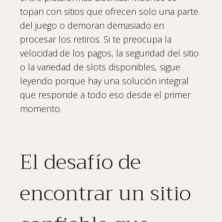
topan con sitios que ofrecen solo una parte
del juego o demoran demasiado en
procesar los retiros. Si te preocupa la
velocidad de los pagos, la seguridad del sitio
o la variedad de slots disponibles, sigue
leyendo porque hay una solución integral
que responde a todo eso desde el primer
momento.
El desafío de
encontrar un sitio