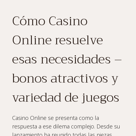
Cómo Casino
Online resuelve
esas necesidades –
bonos atractivos y
variedad de juegos
Casino Online se presenta como la
respuesta a ese dilema complejo. Desde su
lanzamiento ha reunido todas las piezas