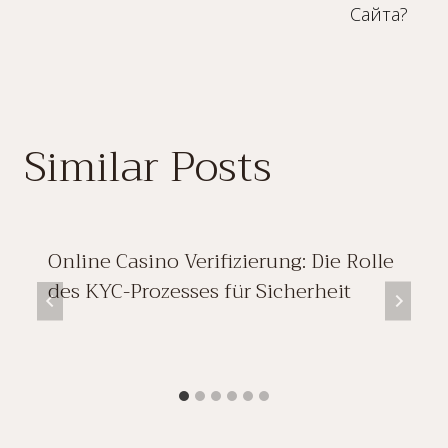
Сайта?
Similar Posts
Online Casino Verifizierung: Die Rolle
des KYC-Prozesses für Sicherheit