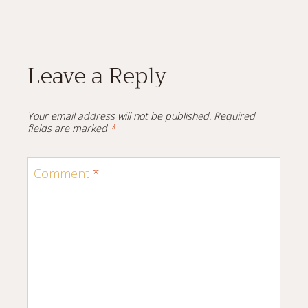
Leave a Reply
Your email address will not be published.
Required
fields are marked
*
Comment
*