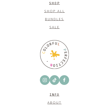
SHOP
SHOP ALL
BUNDLES
SALE
INFO
ABOUT