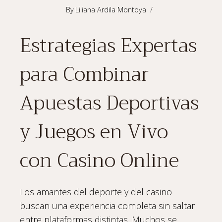
By
Liliana Ardila Montoya
Estrategias Expertas
para Combinar
Apuestas Deportivas
y Juegos en Vivo
con Casino Online
Los amantes del deporte y del casino
buscan una experiencia completa sin saltar
entre plataformas distintas. Muchos se