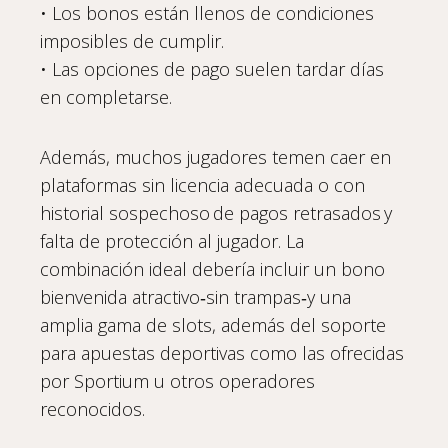
• Los bonos están llenos de condiciones
imposibles de cumplir.
• Las opciones de pago suelen tardar días
en completarse.
Además, muchos jugadores temen caer en
plataformas sin licencia adecuada o con
historial sospechoso de pagos retrasados y
falta de protección al jugador. La
combinación ideal debería incluir un bono
bienvenida atractivo‑sin trampas‑y una
amplia gama de slots, además del soporte
para apuestas deportivas como las ofrecidas
por Sportium u otros operadores
reconocidos.