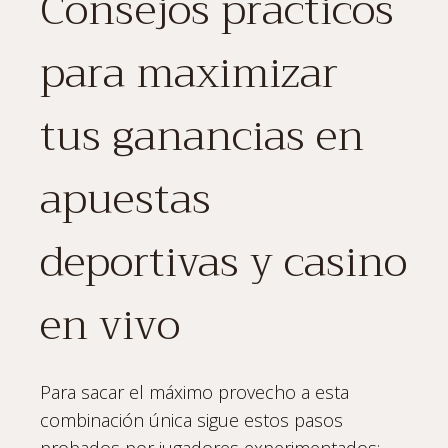
Consejos prácticos
para maximizar
tus ganancias en
apuestas
deportivas y casino
en vivo
Para sacar el máximo provecho a esta
combinación única sigue estos pasos
probados por jugadores experimentados: