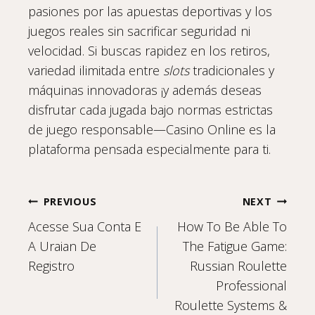
pasiones por las apuestas deportivas y los
juegos reales sin sacrificar seguridad ni
velocidad. Si buscas rapidez en los retiros,
variedad ilimitada entre
slots
tradicionales y
máquinas innovadoras ¡y además deseas
disfrutar cada jugada bajo normas estrictas
de juego responsable—Casino Online es la
plataforma pensada especialmente para ti.
Post
PREVIOUS
NEXT
Acesse Sua Conta E
How To Be Able To
navigation
A Uraian De
The Fatigue Game:
Registro
Russian Roulette
Professional
Roulette Systems &