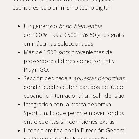
esenciales bajo un mismo techo digital:
Un generoso
bono bienvenida
del 100 % hasta €500 más 50 giros gratis
en máquinas seleccionadas.
Más de 1 500
slots
provenientes de
proveedores líderes como NetEnt y
Play’n GO.
Sección dedicada a
apuestas deportivas
donde puedes cubrir partidos de fútbol
español e internacional sin salir del sitio.
Integración con la marca deportiva
Sportium, lo que permite mover fondos
entre cuentas sin comisiones extras.
Licencia emitida por la Dirección General
de Ordenación del Juego española