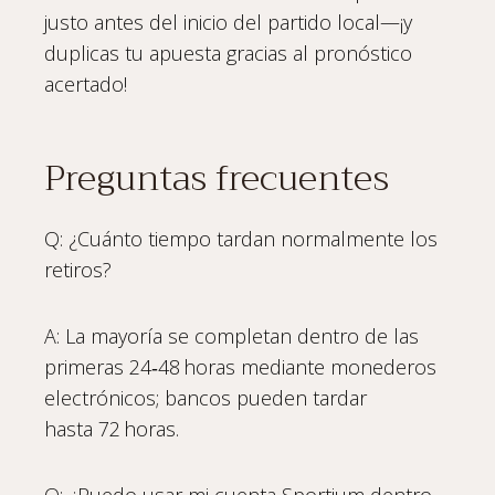
justo antes del inicio del partido local—¡y
duplicas tu apuesta gracias al pronóstico
acertado!
Preguntas frecuentes
Q: ¿Cuánto tiempo tardan normalmente los
retiros?
A: La mayoría se completan dentro de las
primeras 24‑48 horas mediante monederos
electrónicos; bancos pueden tardar
hasta 72 horas.
Q: ¿Puedo usar mi cuenta Sportium dentro