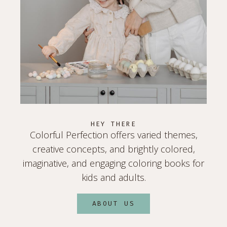
HEY THERE
Colorful Perfection offers varied themes,
creative concepts, and brightly colored,
imaginative, and engaging coloring books for
kids and adults.
ABOUT US