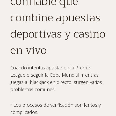
confiable que
combine apuestas
deportivas y casino
en vivo
Cuando intentas apostar en la Premier
League o seguir la Copa Mundial mientras
juegas al blackjack en directo, surgen varios
problemas comunes:
• Los procesos de verificación son lentos y
complicados.