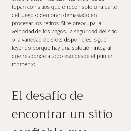
topan con sitios que ofrecen solo una parte
del juego o demoran demasiado en
procesar los retiros. Si te preocupa la
velocidad de los pagos, la seguridad del sitio
o la variedad de slots disponibles, sigue
leyendo porque hay una solución integral
que responde a todo eso desde el primer
momento.
El desafío de
encontrar un sitio