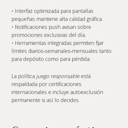
• Interfaz optimizada para pantallas
pequeñas mantiene alta calidad gráfica.​
• Notificaciones push avisan sobre
promociones exclusivas del día.​
• Herramientas integradas permiten fijar
límites diarios‑semanales‑mensuales tanto
para depósito como para pérdida.​
La política
juego responsable
está
respaldada por certificaciones
internacionales e incluye autoexclusión
permanente si así lo decides.