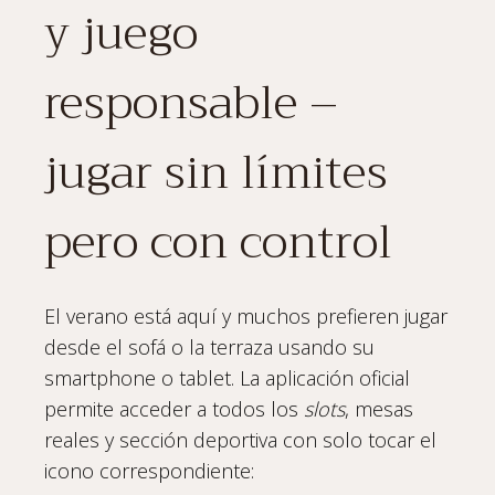
y juego
responsable –
jugar sin límites
pero con control
El verano está aquí y muchos prefieren jugar
desde el sofá o la terraza usando su
smartphone o tablet. La aplicación oficial
permite acceder a todos los
slots
, mesas
reales y sección deportiva con solo tocar el
icono correspondiente: