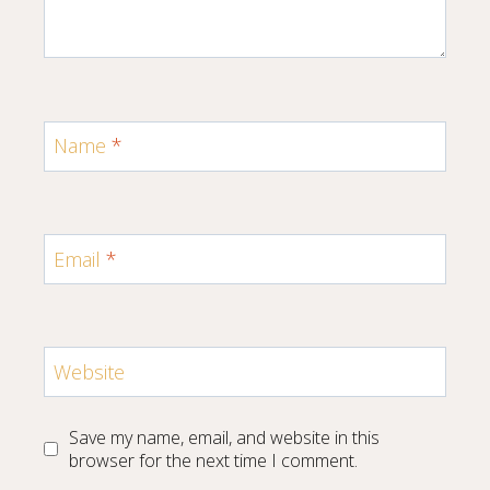
Name
*
Email
*
Website
Save my name, email, and website in this
browser for the next time I comment.