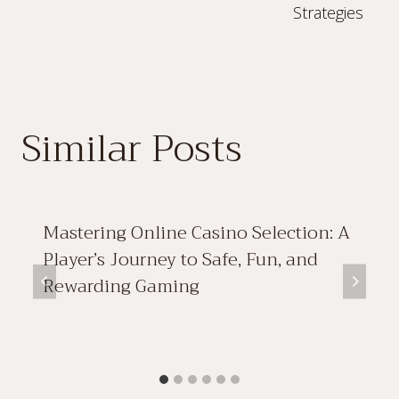
Strategies
Similar Posts
Mastering Online Casino Selection: A
Player’s Journey to Safe, Fun, and
Rewarding Gaming