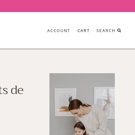
ACCOUNT
CART
SEARCH
ts de