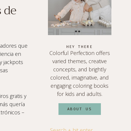
s de
gadores que
HEY THERE
Colorful Perfection offers
iencia en
varied themes, creative
y jackpots
concepts, and brightly
esas
colored, imaginative, and
engaging coloring books
for kids and adults.
ros gratis y
emás quería
ABOUT US
trónicos –
Search