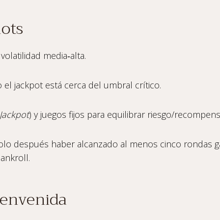
lots
volatilidad media‑alta.
l jackpot está cerca del umbral crítico.
 Jackpot
) y juegos fijos para equilibrar riesgo/recompens
solo después haber alcanzado al menos cinco rondas 
ankroll.
ienvenida