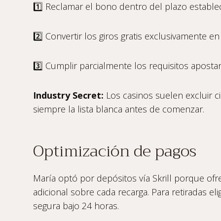
1️⃣ Reclamar el bono dentro del plazo estable­
2️⃣ Convertir los giros gratis exclusivamente e
3️⃣ Cumplir parcialmente los requisitos aposta
Industry Secret:
Los casinos suelen excluir ci
siempre la lista blanca antes de comenzar.
Optimización de pagos
María optó por depósitos vía Skrill porque of
adicional sobre cada recarga. Para retiradas eli
segura bajo 24 horas.