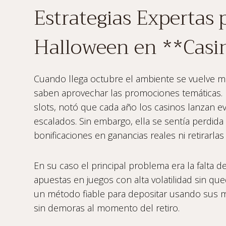
Estrategias Expertas 
Halloween en **Casi
Cuando llega octubre el ambiente se vuelve m
saben aprovechar las promociones temáticas. 
slots, notó que cada año los casinos lanzan 
escalados. Sin embargo, ella se sentía perdida
bonificaciones en ganancias reales ni retirarla
En su caso el principal problema era la falta d
apuestas en juegos con alta volatilidad sin q
un método fiable para depositar usando sus mé
sin demoras al momento del retiro.