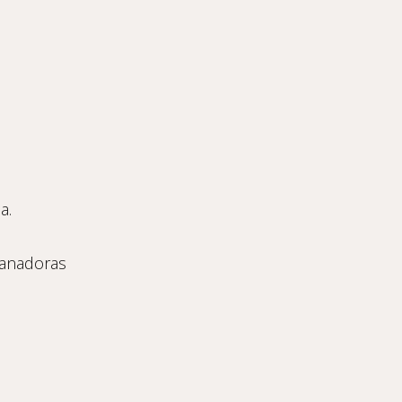
a.
ganadoras