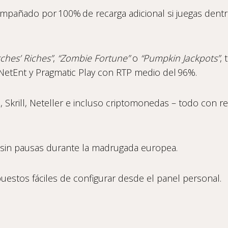
ompañado por 100% de recarga adicional si juegas dentr
tches’ Riches”
,
“Zombie Fortune”
o
“Pumpkin Jackpots”
,
tEnt y Pragmatic Play con RTP medio del 96%​.​
, Skrill, Neteller e incluso criptomonedas – todo con re
le sin pausas durante la madrugada europea.
estos fáciles de configurar desde el panel personal.