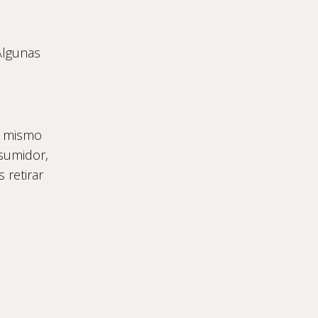
 Algunas
l
un mismo
nsumidor,
 retirar