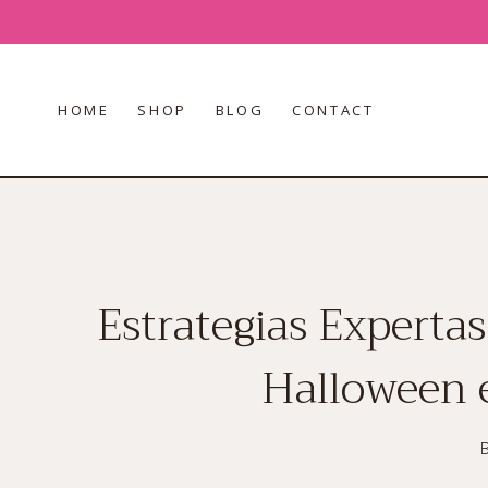
Skip
to
content
HOME
SHOP
BLOG
CONTACT
Estrategias Experta
Halloween 