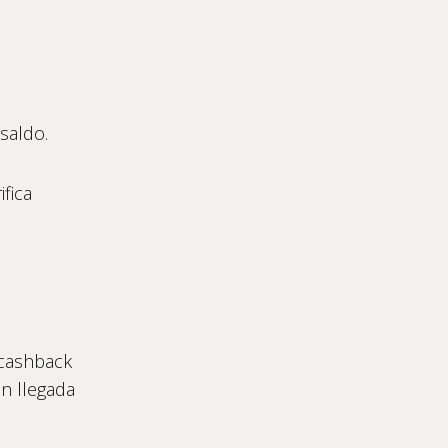
saldo.
ifica
 cashback
an llegada