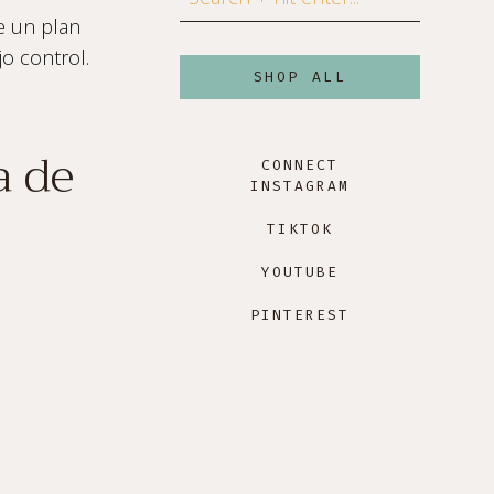
e un plan
o control.
SHOP ALL
a de
CONNECT
INSTAGRAM
TIKTOK
YOUTUBE
PINTEREST