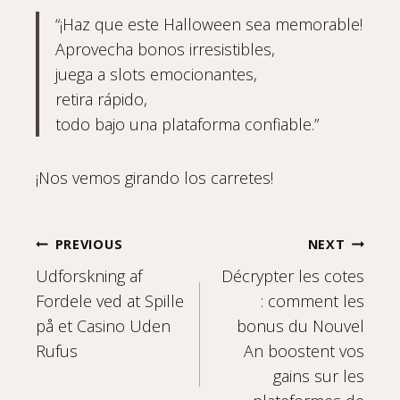
“¡Haz que este Halloween sea memorable!
Aprovecha bonos irresistibles,
juega a slots emocionantes,
retira rápido,
todo bajo una plataforma confiable.”
¡Nos vemos girando los carretes!
Post
PREVIOUS
NEXT
Udforskning af
Décrypter les cotes
navigation
Fordele ved at Spille
: comment les
på et Casino Uden
bonus du Nouvel
Rufus
An boostent vos
gains sur les