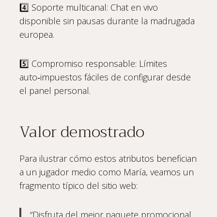
4️⃣ Soporte multicanal: Chat en vivo
disponible sin pausas durante la madrugada
europea.
5️⃣ Compromiso responsable: Límites
auto‑impuestos fáciles de configurar desde
el panel personal.
Valor demostrado
Para ilustrar cómo estos atributos benefician
a un jugador medio como María, veamos un
fragmento típico del sitio web:
“Disfruta del mejor paquete promocional