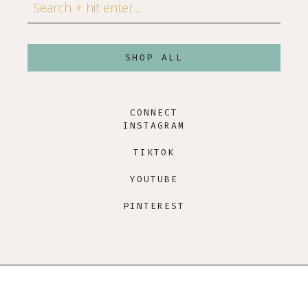
Search
SHOP ALL
CONNECT
INSTAGRAM
TIKTOK
YOUTUBE
PINTEREST