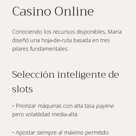
Casino Online
Conociendo los recursos disponibles, María
diseñó una hoja‑de‑ruta basada en tres
pilares fundamentales:
Selección inteligente de
slots
• Priorizar máquinas con alta tasa
payline
pero volatilidad media‑alta.
• Apostar siempre al máximo permitido