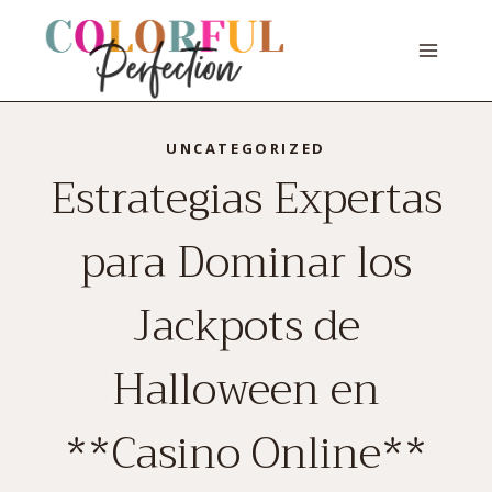
Skip
to
content
UNCATEGORIZED
Estrategias Expertas
para Dominar los
Jackpots de
Halloween en
**Casino Online**