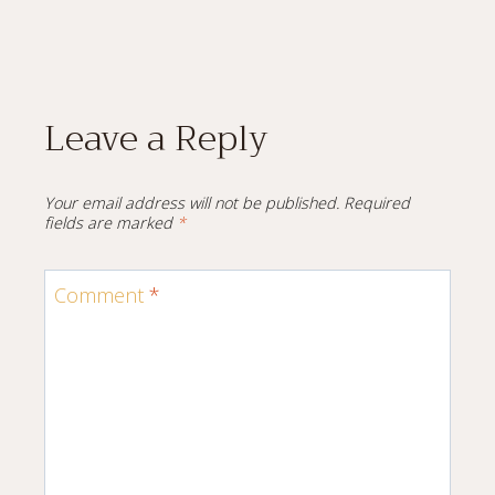
Leave a Reply
Your email address will not be published.
Required
fields are marked
*
Comment
*