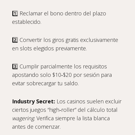
1️⃣ Reclamar el bono dentro del plazo
estable­cido.
2️⃣ Convertir los giros gratis exclusivamente
en slots elegidos previamente.
3️⃣ Cumplir parcialmente los requisitos
apostando solo $10‑$20 por sesión para
evitar sobrecargar tu saldo.
Industry Secret:
Los casinos suelen excluir
ciertos juegos “high‑roller” del cálculo total
wagering
. Verifica siempre la lista blanca
antes de comenzar.