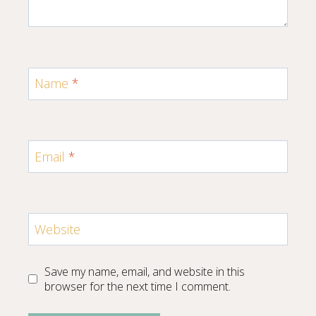
Name
*
Email
*
Website
Save my name, email, and website in this
browser for the next time I comment.