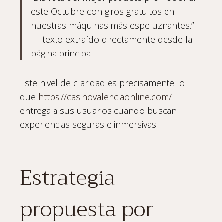
este Octubre con giros gratuitos en
nuestras máquinas más espeluznantes.”
— texto extraído directamente desde la
página principal.
Este nivel de claridad es precisamente lo
que
https://casinovalenciaonline.com/
entrega a sus usuarios cuando buscan
experiencias seguras e inmersivas.
Estrategia
propuesta por