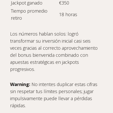
Jackpot ganado
€350
Tiempo promedio
18 horas
retiro
Los números hablan solos: logró
transformar su inversión inicial casi seis
veces gracias al correcto aprovechamiento
del bonus bienvenida combinado con
apuestas estratégicas en jackpots
progresivos.
Warning:
No intentes duplicar estas cifras
sin respetar tus límites personales; jugar
impulsivamente puede llevar a pérdidas
rápidas.