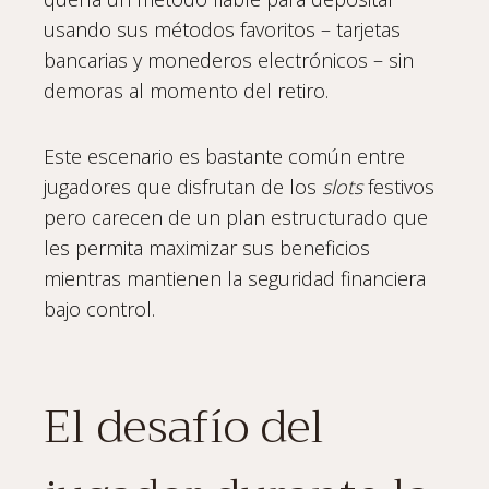
usando sus métodos favoritos – tarjetas
bancarias y monederos electrónicos – sin
demoras al momento del retiro.
Este escenario es bastante común entre
jugadores que disfrutan de los
slots
festivos
pero carecen de un plan estructurado que
les permita maximizar sus beneficios
mientras mantienen la seguridad financiera
bajo control.
El desafío del