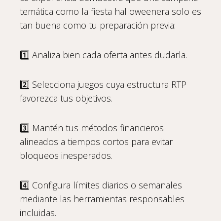
temática como la fiesta halloweenera solo es
tan buena como tu preparación previa:
1️⃣ Analiza bien cada oferta antes dudarla.
2️⃣ Selecciona juegos cuya estructura RTP
favorezca tus objetivos.
3️⃣ Mantén tus métodos financieros
alineados a tiempos cortos para evitar
bloqueos inesperados.
4️⃣ Configura límites diarios o semanales
mediante las herramientas responsables
incluidas.