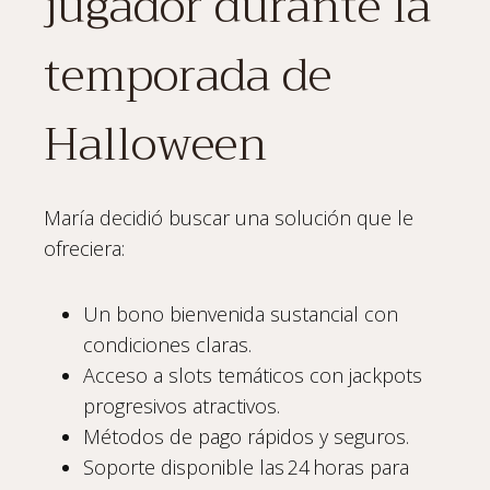
jugador durante la
temporada de
Halloween
María decidió buscar una solución que le
ofreciera:
Un bono bienvenida sustancial con
condiciones claras.
Acceso a slots temáticos con jackpots
progresivos atractivos.
Métodos de pago rápidos y seguros.
Soporte disponible las 24 horas para