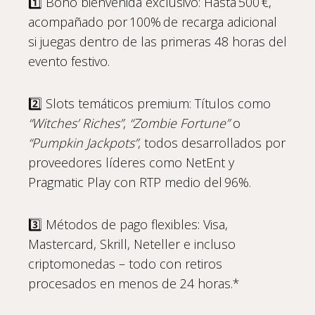
1️⃣ Bono bienvenida exclusivo: Hasta 500 €,
acompañado por 100% de recarga adicional
si juegas dentro de las primeras 48 horas del
evento festivo.
2️⃣ Slots temáticos premium: Títulos como
“Witches’ Riches”
,
“Zombie Fortune”
o
“Pumpkin Jackpots”
, todos desarrollados por
proveedores líderes como NetEnt y
Pragmatic Play con RTP medio del 96%​.​
3️⃣ Métodos de pago flexibles: Visa,
Mastercard, Skrill, Neteller e incluso
criptomonedas – todo con retiros
procesados en menos de 24 horas.*