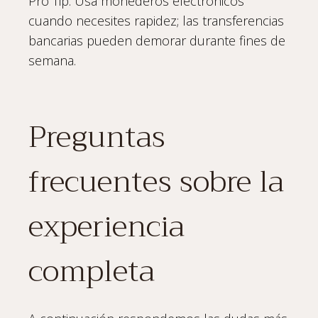
Pro Tip: Usa monederos electrónicos
cuando necesites rapidez; las transferencias
bancarias pueden demorar durante fines de
semana.
Preguntas
frecuentes sobre la
experiencia
completa