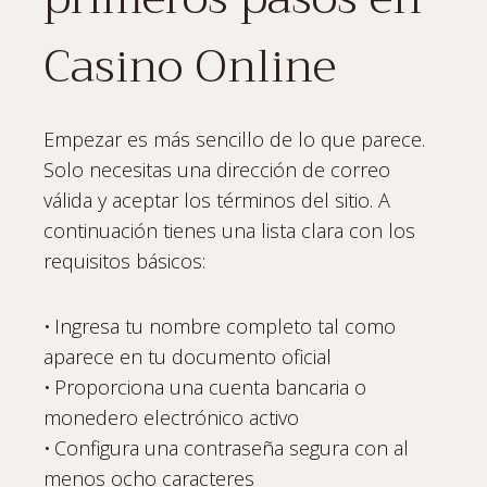
Casino Online
Empezar es más sencillo de lo que parece.
Solo necesitas una dirección de correo
válida y aceptar los términos del sitio. A
continuación tienes una lista clara con los
requisitos básicos:
• Ingresa tu nombre completo tal como
aparece en tu documento oficial
• Proporciona una cuenta bancaria o
monedero electrónico activo
• Configura una contraseña segura con al
menos ocho caracteres