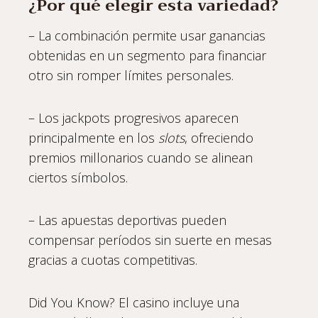
¿Por qué elegir esta variedad?
– La combinación permite usar ganancias
obtenidas en un segmento para financiar
otro sin romper límites personales.
– Los jackpots progresivos aparecen
principalmente en los
slots
, ofreciendo
premios millonarios cuando se alinean
ciertos símbolos.
– Las apuestas deportivas pueden
compensar períodos sin suerte en mesas
gracias a cuotas competitivas.
Did You Know? El casino incluye una