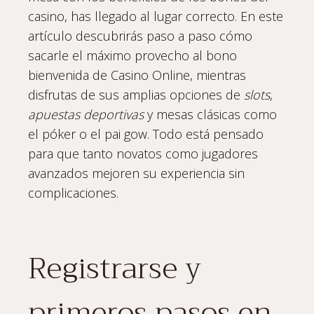
casino, has llegado al lugar correcto. En este
artículo descubrirás paso a paso cómo
sacarle el máximo provecho al bono
bienvenida de Casino Online, mientras
disfrutas de sus amplias opciones de
slots
,
apuestas deportivas
y mesas clásicas como
el póker o el pai gow. Todo está pensado
para que tanto novatos como jugadores
avanzados mejoren su experiencia sin
complicaciones.
Registrarse y
primeros pasos en