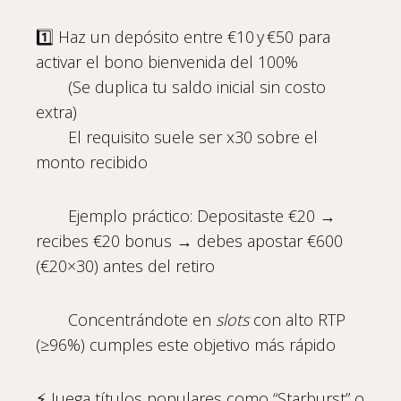
1️⃣ Haz un depósito entre €10 y €50 para
activar el bono bienvenida del 100%
​ (Se duplica tu saldo inicial sin costo
extra)
​ El requisito suele ser x30 sobre el
monto recibido
​ Ejemplo práctico: Depositaste €20 →
recibes €20 bonus → debes apostar €600
(€20×30) antes del retiro
​ Concentrándote en
slots
con alto RTP
(≥96%) cumples este objetivo más rápido
​​⚡️ Juega títulos populares como “Starburst” o