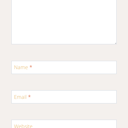
Name
*
Email
*
Website