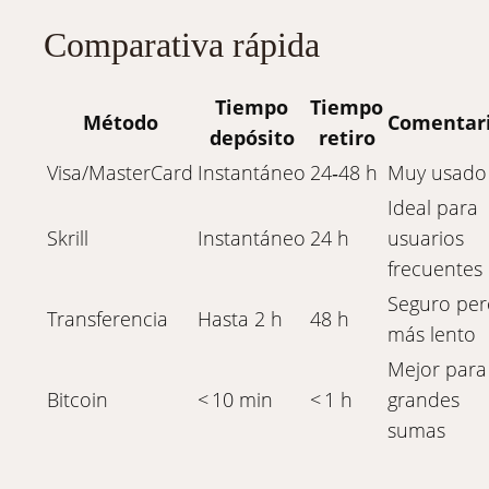
Comparativa rápida
Tiempo
Tiempo
Método
Comentar
depósito
retiro
Visa/MasterCard
Instantáneo
24‑48 h
Muy usado
Ideal para
Skrill
Instantáneo
24 h
usuarios
frecuentes
Seguro per
Transferencia
Hasta 2 h
48 h
más lento
Mejor para
Bitcoin
< 10 min
< 1 h
grandes
sumas