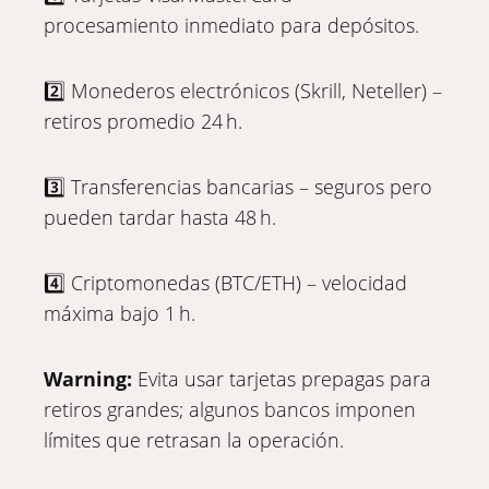
procesamiento inmediato para depósitos.
2️⃣ Monederos electrónicos (Skrill, Neteller) –
retiros promedio 24 h.
3️⃣ Transferencias bancarias – seguros pero
pueden tardar hasta 48 h.
4️⃣ Criptomonedas (BTC/ETH) – velocidad
máxima bajo 1 h.
Warning:
Evita usar tarjetas prepagas para
retiros grandes; algunos bancos imponen
límites que retrasan la operación.