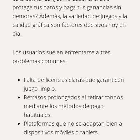
protege tus datos y paga tus ganancias sin
demoras? Además, la variedad de juegos y la
calidad gráfica son factores decisivos hoy en
día.
Los usuarios suelen enfrentarse a tres
problemas comunes:
Falta de licencias claras que garanticen
juego limpio.
Retrasos prolongados al retirar fondos
mediante los métodos de pago
habituales.
Plataformas que no se adaptan bien a
dispositivos móviles o tablets.