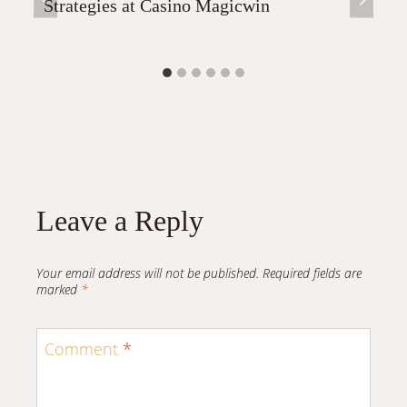
Strategies at Casino Magicwin
Leave a Reply
Your email address will not be published.
Required fields are
marked
*
Comment
*