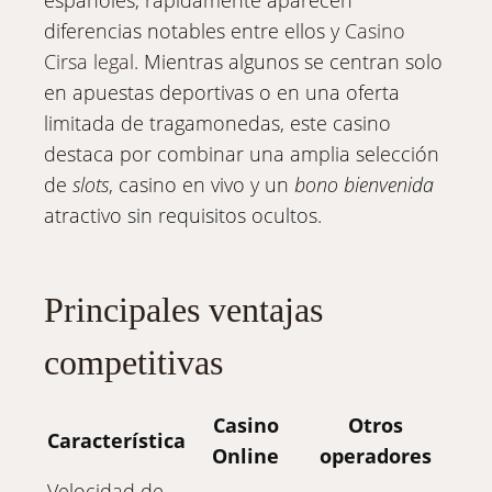
diferencias notables entre ellos y
Casino
Cirsa legal
. Mientras algunos se centran solo
en apuestas deportivas o en una oferta
limitada de tragamonedas, este casino
destaca por combinar una amplia selección
de
slots
, casino en vivo y un
bono bienvenida
atractivo sin requisitos ocultos.
Principales ventajas
competitivas
Casino
Otros
Característica
Online
operadores
Velocidad de