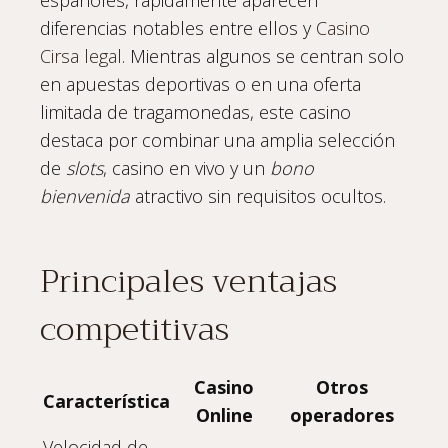
diferencias notables entre ellos y
Casino
Cirsa legal
. Mientras algunos se centran solo
en apuestas deportivas o en una oferta
limitada de tragamonedas, este casino
destaca por combinar una amplia selección
de
slots
, casino en vivo y un
bono
bienvenida
atractivo sin requisitos ocultos.
Principales ventajas
competitivas
Casino
Otros
Característica
Online
operadores
Velocidad de