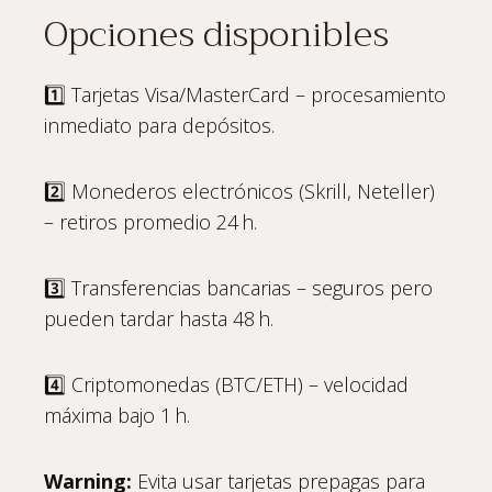
Opciones disponibles
1️⃣ Tarjetas Visa/MasterCard – procesamiento
inmediato para depósitos.
2️⃣ Monederos electrónicos (Skrill, Neteller)
– retiros promedio 24 h.
3️⃣ Transferencias bancarias – seguros pero
pueden tardar hasta 48 h.
4️⃣ Criptomonedas (BTC/ETH) – velocidad
máxima bajo 1 h.
Warning:
Evita usar tarjetas prepagas para