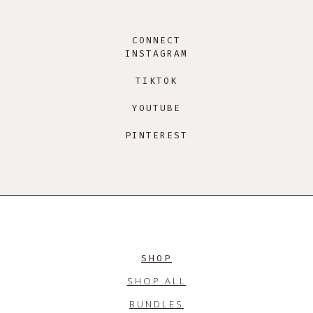
CONNECT
INSTAGRAM
TIKTOK
YOUTUBE
PINTEREST
SHOP
SHOP ALL
BUNDLES