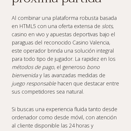
Al combinar una plataforma robusta basada
en HTML5 con una oferta extensa de
slots
,
casino en vivo y apuestas deportivas bajo el
paraguas del reconocido Casino Valencia,
este operador brinda una solución integral
para todo tipo de jugador. La rapidez en los
métodos de pago
, el generoso
bono
bienvenida
y las avanzadas medidas de
juego responsable
hacen que destacar entre
sus competidores sea natural.
Si buscas una experiencia fluida tanto desde
ordenador como desde móvil, con atención
al cliente disponible las 24 horas y