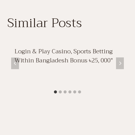
Similar Posts
Login & Play Casino, Sports Betting
Within Bangladesh Bonus ৳25, 000″