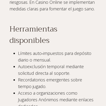
riesgosas. En Casino Online se implementan
medidas claras para fomentar el juego sano.
Herramientas
disponibles
Límites auto‑impuestos para depósito
diario o mensual.
Autoexclusión temporal mediante
solicitud directa al soporte.
Recordatorios emergentes sobre
tiempo jugado.
Acceso a organizaciones como
Jugadores Anónimos mediante enlaces