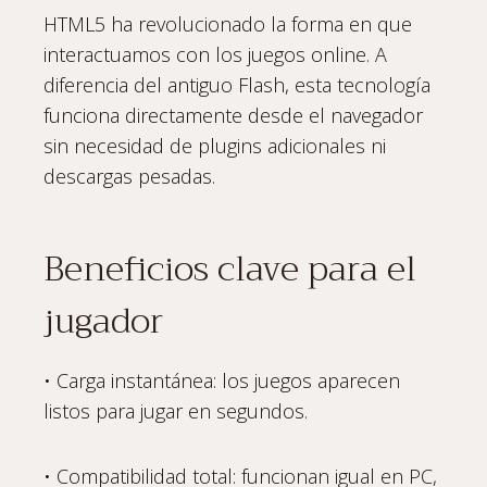
HTML5 ha revolucionado la forma en que
interactuamos con los juegos online. A
diferencia del antiguo Flash, esta tecnología
funciona directamente desde el navegador
sin necesidad de plugins adicionales ni
descargas pesadas.
Beneficios clave para el
jugador
• Carga instantánea: los juegos aparecen
listos para jugar en segundos.
• Compatibilidad total: funcionan igual en PC,