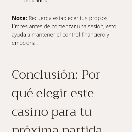
dedicados.
Note:
Recuerda establecer tus propios
límites antes de comenzar una sesión; esto
ayuda a mantener el control financiero y
emocional.
Conclusión: Por
qué elegir este
casino para tu
próxima partida