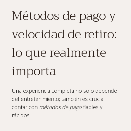
Métodos de pago y
velocidad de retiro:
lo que realmente
importa
Una experiencia completa no solo depende
del entretenimiento; también es crucial
contar con
métodos de pago
fiables y
rápidos.