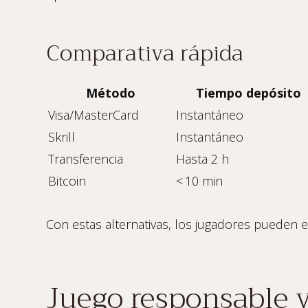
Comparativa rápida
Método
Tiempo depósito
Visa/MasterCard
Instantáneo
Skrill
Instantáneo
Transferencia
Hasta 2 h
Bitcoin
< 10 min
Con estas alternativas, los jugadores pueden 
Juego responsable 