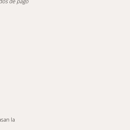
dos de pago
asan la