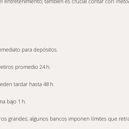
 entretenimiento; también es crucial contar con
méto
inmediato para depósitos.
retiros promedio 24 h.
eden tardar hasta 48 h.
a bajo 1 h.
tiros grandes; algunos bancos imponen límites que retr