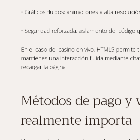
• Gráficos fluidos: animaciones a alta resolución
• Seguridad reforzada: aislamiento del código 
En el caso del casino en vivo, HTML5 permite
mantienes una interacción fluida mediante cha
recargar la página.
Métodos de pago y ve
realmente importa