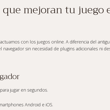
que mejoran tu juego 
ctuamos con los juegos online. A diferencia del antigu
l navegador sin necesidad de plugins adicionales ni de
ugador
s para jugar en segundos.
 smartphones Android e iOS.