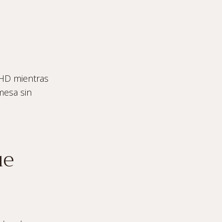
 HD mientras
mesa sin
ue