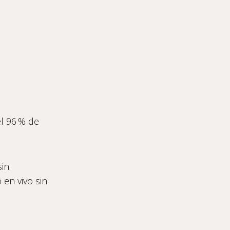
el 96 % de
sin
en vivo sin