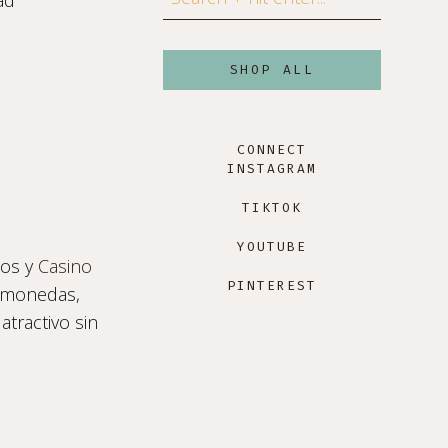
ad
SHOP ALL
CONNECT
INSTAGRAM
TIKTOK
YOUTUBE
los y
Casino
PINTEREST
gamonedas,
atractivo sin