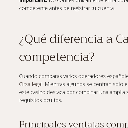
Important:
No confíes únicamente en la publici
competente antes de registrar tu cuenta.
¿Qué diferencia a C
competencia?
Cuando comparas varios operadores españoles
Cirsa legal
. Mientras algunos se centran solo 
este casino destaca por combinar una amplia 
requisitos ocultos.
Principales ventajas comp