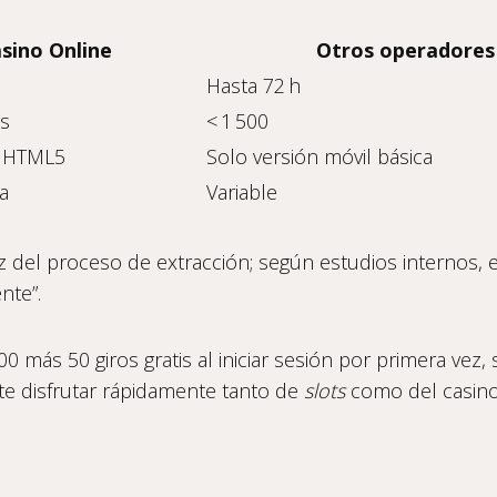
sino Online
Otros operadores
Hasta 72 h
os
< 1 500
+ HTML5
Solo versión móvil básica
a
Variable
z del proceso de extracción; según estudios internos, 
nte”.
0 más 50 giros gratis al iniciar sesión por primera vez, 
ite disfrutar rápidamente tanto de
slots
como del casino 