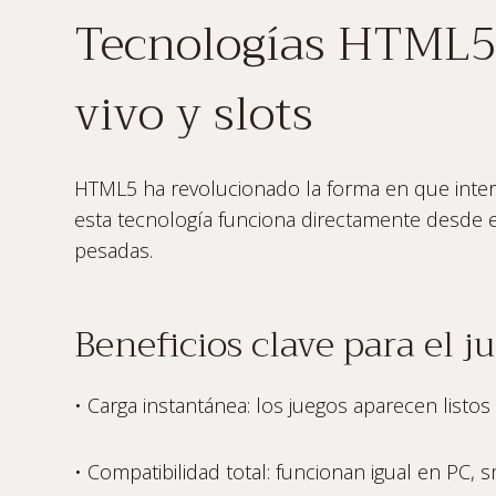
Tecnologías HTML5 
vivo y slots
HTML5 ha revolucionado la forma en que intera
esta tecnología funciona directamente desde e
pesadas.
Beneficios clave para el j
• Carga instantánea: los juegos aparecen listo
• Compatibilidad total: funcionan igual en PC,