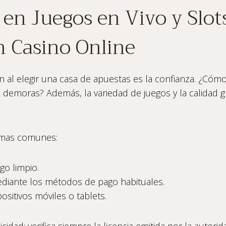
en Juegos en Vivo y Slot
 Casino Online
al elegir una casa de apuestas es la confianza. ¿Cómo 
n demoras? Además, la variedad de juegos y la calidad g
lemas comunes:
go limpio.
ediante los métodos de pago habituales.
sitivos móviles o tablets.