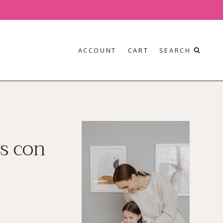
ACCOUNT
CART
SEARCH
s con