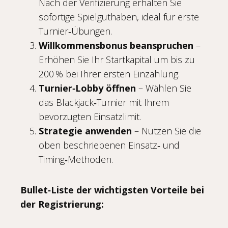
Nach der Verifizierung erhalten Sie
sofortige Spielguthaben, ideal für erste
Turnier‑Übungen.
Willkommensbonus beanspruchen
–
Erhöhen Sie Ihr Startkapital um bis zu
200 % bei Ihrer ersten Einzahlung.
Turnier‑Lobby öffnen
– Wählen Sie
das Blackjack‑Turnier mit Ihrem
bevorzugten Einsatzlimit.
Strategie anwenden
– Nutzen Sie die
oben beschriebenen Einsatz‑ und
Timing‑Methoden.
Bullet‑Liste der wichtigsten Vorteile bei
der Registrierung: