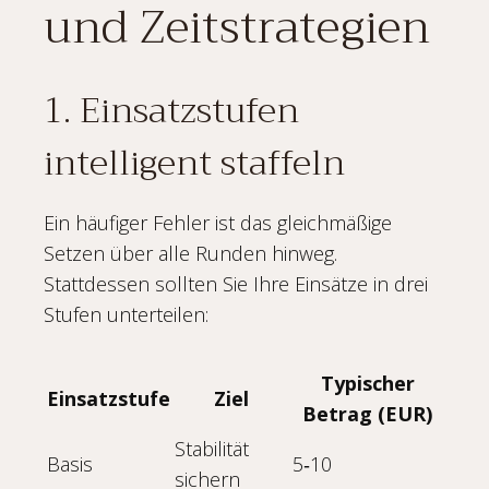
und Zeitstrategien
1. Einsatzstufen
intelligent staffeln
Ein häufiger Fehler ist das gleichmäßige
Setzen über alle Runden hinweg.
Stattdessen sollten Sie Ihre Einsätze in drei
Stufen unterteilen:
Typischer
Einsatzstufe
Ziel
Betrag (EUR)
Stabilität
Basis
5‑10
sichern