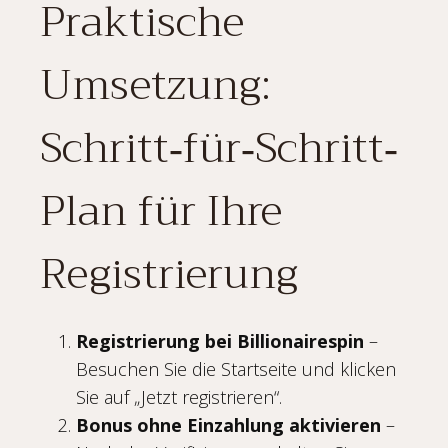
Praktische
Umsetzung:
Schritt‑für‑Schritt‑
Plan für Ihre
Registrierung
Registrierung bei Billionairespin
–
Besuchen Sie die Startseite und klicken
Sie auf „Jetzt registrieren“.
Bonus ohne Einzahlung aktivieren
–