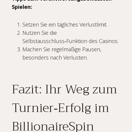
Spielen:
Setzen Sie ein tägliches Verlustlimit.
Nutzen Sie die
Selbstausschluss‑Funktion des Casinos.
Machen Sie regelmäßige Pausen,
besonders nach Verlusten.
Fazit: Ihr Weg zum
Turnier‑Erfolg im
BillionaireSpin