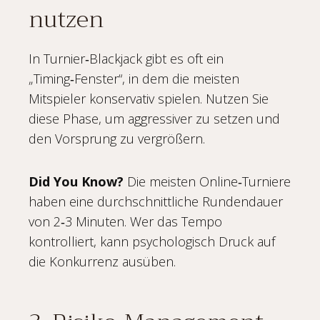
nutzen
In Turnier‑Blackjack gibt es oft ein
„Timing‑Fenster“, in dem die meisten
Mitspieler konservativ spielen. Nutzen Sie
diese Phase, um aggressiver zu setzen und
den Vorsprung zu vergrößern.
Did You Know?
Die meisten Online‑Turniere
haben eine durchschnittliche Rundendauer
von 2‑3 Minuten. Wer das Tempo
kontrolliert, kann psychologisch Druck auf
die Konkurrenz ausüben.