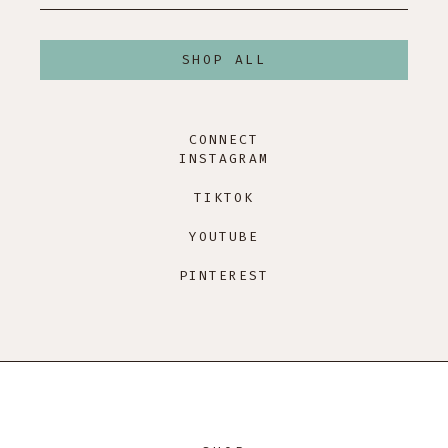
SHOP ALL
CONNECT
INSTAGRAM
TIKTOK
YOUTUBE
PINTEREST