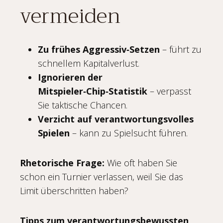
vermeiden
Zu frühes Aggressiv‑Setzen
– führt zu
schnellem Kapitalverlust.
Ignorieren der
Mitspieler‑Chip‑Statistik
– verpasst
Sie taktische Chancen.
Verzicht auf verantwortungsvolles
Spielen
– kann zu Spielsucht führen.
Rhetorische Frage:
Wie oft haben Sie
schon ein Turnier verlassen, weil Sie das
Limit überschritten haben?
Tipps zum verantwortungsbewussten