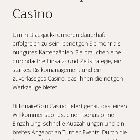
Casino
Um in Blackjack‑Turnieren dauerhaft
erfolgreich zu sein, benötigen Sie mehr als
nur gutes Kartenzählen. Sie brauchen eine
durchdachte Einsatz‑ und Zeitstrategie, ein
starkes Risikomanagement und ein
zuverlässiges Casino, das Ihnen die nötigen
Werkzeuge bietet.
BillionaireSpin Casino liefert genau das: einen
Willkommensbonus, einen Bonus ohne
Einzahlung, schnelle Auszahlungen und ein
breites Angebot an Turnier‑Events. Durch die