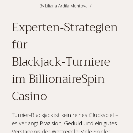
By
Liliana Ardila Montoya
Experten‑Strategien
für
Blackjack‑Turniere
im BillionaireSpin
Casino
Turnier‑Blackjack ist kein reines Glückspiel –
es verlangt Präzision, Geduld und ein gutes
Verständnis der Wettregeln. Viele Spieler