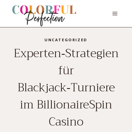
Skip
to
content
UNCATEGORIZED
Experten‑Strategien
für
Blackjack‑Turniere
im BillionaireSpin
Casino