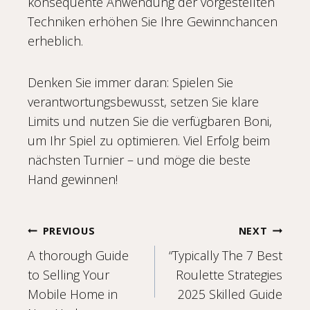
konsequente Anwendung der vorgestellten
Techniken erhöhen Sie Ihre Gewinnchancen
erheblich.
Denken Sie immer daran: Spielen Sie
verantwortungsbewusst, setzen Sie klare
Limits und nutzen Sie die verfügbaren Boni,
um Ihr Spiel zu optimieren. Viel Erfolg beim
nächsten Turnier – und möge die beste
Hand gewinnen!
Post
PREVIOUS
NEXT
A thorough Guide
“Typically The 7 Best
navigation
to Selling Your
Roulette Strategies
Mobile Home in
2025 Skilled Guide