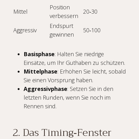
Position
Mittel
20‑30
verbessern
Endspurt
Aggressiv
50‑100
gewinnen
Basisphase
: Halten Sie niedrige
Einsätze, um Ihr Guthaben zu schützen.
Mittelphase
: Erhöhen Sie leicht, sobald
Sie einen Vorsprung haben.
Aggressivphase
: Setzen Sie in den
letzten Runden, wenn Sie noch im
Rennen sind.
2. Das Timing‑Fenster